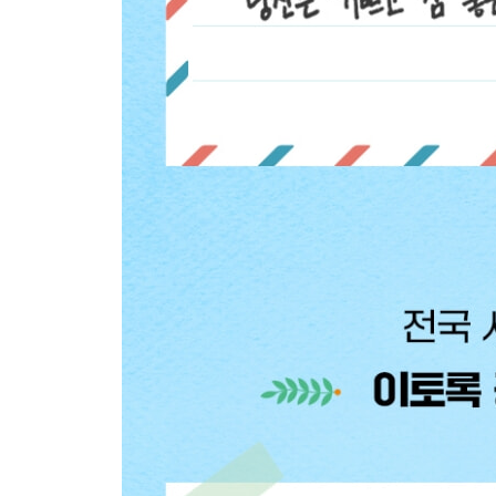
13 자신보다 내가 ‘더 나은 삶’을 사는 게 소원인 사
_보약 한 첩을 버리는 순간, 엄마의 마음도 함께 버
_엄마는 속고 있다
_엄마도 아빠도, ‘내 부모 노릇’은 처음이라서
_아버지가 벌어오신 돈의 의미
_나에 대한 기대로 하루를 버티는 사람
_우리는 날마다 조금씩 고아가 되어간다
_잔소리 뒤의 “……”에 담긴 진짜 의미
Beyond Story “아, 엄마는 맨날 이런 식이야!”
에필로그 믿는다, 나는 믿는다, 나는 너를 믿는다!
부록 공부 의욕을 불러일으키는 힐링 포스트잇