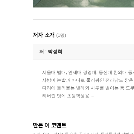
저자 소개
(1명)
저 :
박성혁
서울대 법대, 연세대 경영대, 동신대 한의대 동
사방이 논밭과 바다로 둘러싸인 전라남도 깡촌
다리에 들러붙는 벌레와 사투를 벌이는 등 도무
려버린 탓에 초등학생용 ...
만든 이 코멘트