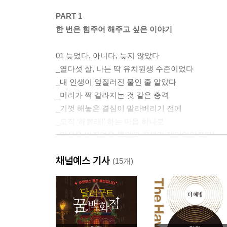
PART 1
한 번은 힘주어 해주고 싶은 이야기
01 늦었다, 아니다, 늦지 않았다
_열다섯 살, 나는 딱 유치원생 수준이었다
_내 인생이 엎질러진 물인 줄 알았다
_머리가 쩍 갈라지는 것 같은 충격
_기껏 해놓은 결심이 말라버리기 전에
_오직 ‘해볼래!’ 하는 마음 하나로
_마음을 바꾸었을 뿐인데 공부가 재미있어졌다!
Beyond Story 한 번은 힘주어 해주고 싶은 이야기
채널예스 기사
(15개)
PART 2
마음을 다지는 순간, 공부는 재미있어진다
02 내 인생은 오직 한 번뿐이기 때문에
_공부하지 않기에는 내 인생에게 미안하니까