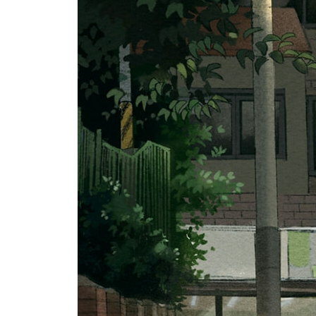
07 마법 같은 집중을 만드는 키워드 ‘지금, 여기’
_아무것도 보이지 않고 들리지 않을 만큼
_온전한 마음으로 공부하는 법
_두 번째 화살은 맞지 마라
_바보들은 점수로 목표를 세운다
Beyond Story 점괘의 비결
08 공부할 마음 있는 놈들의 7가지 습관
_습관1. 수직으로 꼿꼿하게 앉는다
_습관2. 한 번에 한 가지 일에만 몰입한다
_습관3. 겉모양이 아닌 알맹이에 집중한다
_습관4.‘VIP석’은 뺏어서라도 차지한다
_습관5. 좀처럼 감기에 걸리지 않는다
_습관6. 쉬는시간을 통해 에너지를 충전한다
_습관7. 정신상태를 정리정돈으로 증명한다
Beyond Story 흔들리지 않는 인생을 사는 법