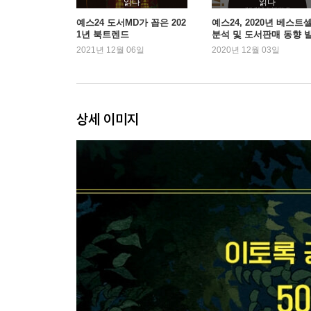
읽다
읽다
_공부는 내 마음을 한 뼘씩 성장시킨다
예스24 도서MD가 꼽은 202
예스24, 2020년 베스트
1년 북트렌드
분석 및 도서판매 동향 
_꿈, 목표, 그리고 욕망은 각각 다르다
2021년 12월 06일
2020년 12월 03일
Beyond Story ‘뿌리의 시절’을 기꺼이 받아들이는 
03 결심하는 순간, ‘지켜질 결심’ 따로 ‘후회할 결심’
_내 결심이 ‘작심3일’이었던 이유
상세 이미지
_내 인생에서 가장 후회되는 일
_너 진짜 이러고 있을 때가 아니다
_나 자신을 속이지 않는 사람
Beyond Story 답은 내 안에 있다
04 공부는 나를 영혼이 강한 사람으로 단련시킨다
_내 인생살이에 필요한 덕목을 익히는 기간
_모든 과목에는 다 배울 만한 이유가 있다
_나는 강하고 단단한 사람이다
_마음을 다지기 좋은 날
Beyond Story 영혼이 강한 사람들의 10가지 특징