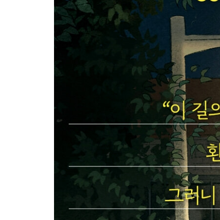
05 고생 좀 하기로 마음먹는 순간, 모든 것이 달라
_도깨비방망이나 요술램프는 현실에 없다
_잘하기 전까지는 좀처럼 재미가 없는 법이다
_넘기 힘든 산과 넘지 못할 산은 다르다
_참 좋은 순간을 누려라
Beyond Story 망매지갈(望梅止渴) 이야기
PART 3
마음을 키우는 순간, 공부는 재미있어진다
06 다른 사람 말고, 자신의 과거와 경쟁하라
_라이벌은 공부할 마음을 빨아먹는 뱀파이어다
_60초 안에 불행해지는 방법
_나를 이기는 순간, 모두를 이긴다
_마음속에 모티베이터를 품어라
Beyond Story 내가 노량진 수산시장에서 배운 것