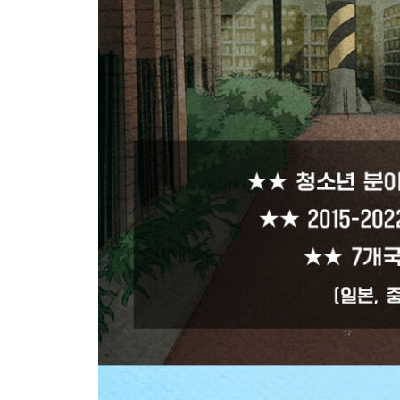
09 오늘 하루는 내 인생을 만드는 재료다
_크로노스인가, 카이로스인가
_공부할 마음이 있는 사람 중 게으른 사람은 없다
_결정적 순간, 나에게 힘을 주는 루틴
_루틴1. 흔들리지 않는 약속 : 스케줄러
_루틴2. 효율을 올리는 분석 : 타임시트
_루틴3. 진짜로 집중한 시간 : 스톱워치
_엉덩이만 뜨겁지 말고, 마음도 뜨겁게!
Beyond Story “아니, 무슨 그림 한 장이 이렇게 비싸!
PART 4
마음을 붙잡는 순간, 공부는 재미있어진다
10 ‘안 되는 이유’ 늘어놓지 말고, ‘되게 할 방법’을 
_공부는 조건이 아니라 마음으로 하는 것이다
_불평불만을 멈추게 하는 3가지 마음가짐