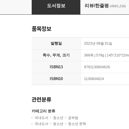
이토록 공부가 재미있어지는 순간
도서정보
리뷰/한줄평
(459/1,216)
품목정보
발행일
2023년 08월 01일
쪽수, 무게, 크기
368쪽 | 578g | 145*210*22
ISBN13
9791130604626
ISBN10
1130604624
관련분류
카테고리 분류
국내도서
청소년
공부법
국내도서
청소년
청소년 문학