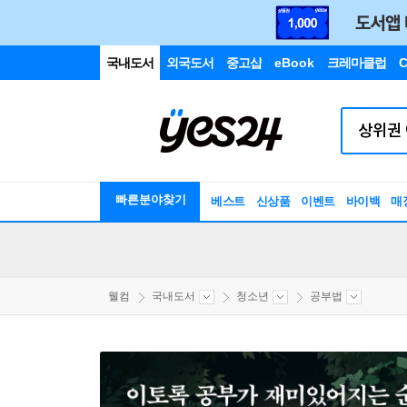
국내도서
외국도서
중고샵
eBook
크레마클럽
C
빠른분야찾기
베스트
신상품
이벤트
바이백
매
웰컴
국내도서
청소년
공부법