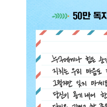
_내 인생 최고의 공부하기 좋은 날은 바로 오늘이다
Beyond Story 칭기즈칸의 편지
11 배우려는 마음이 없으면, 아무리 잘 가르치는 
_‘어떻게 배우느냐’가 ‘어떻게 가르치느냐’보다 100
_떨어진 내 성적 두고 선생님 탓하지 마라
_모든 선생님에게는 반드시 배울 점이 있다
_예의 바름은 똑똑하다는 증거다
_‘우리 학교’ 다니는 사람, ‘남의 학교’ 다니는 사람
Beyond Story “도대체 언제까지 날 골탕 먹일 셈이죠
12 아무나 공부할 수 있는 건 아니었다
_나는 공부할 수 없었다1. 잭 런던 이야기
_나는 공부할 수 없었다2. 소피 제르맹 이야기
_나는 공부할 수 없었다3. 프레더릭 더글러스 이야
_나는 공부할 수 없었다4. 이우근 이야기
_우리에게 축복처럼 쏟아진 ‘공부할 기회’
Beyond Story 그들의 뒷이야기