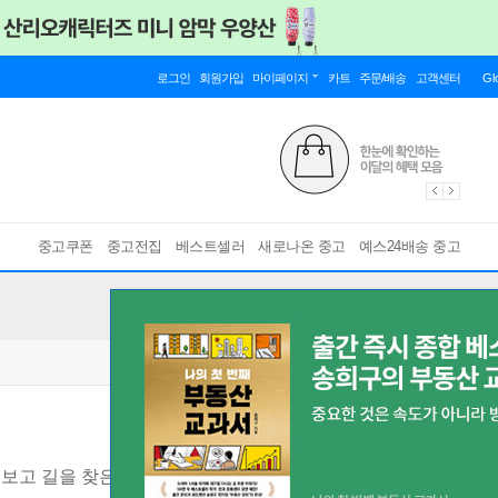
로그인
회원가입
마이페이지
카트
주문/배송
고객센터
Gl
중고쿠폰
중고전집
베스트셀러
새로나온 중고
예스24배송 중고
 보고 길을 찾은 리더의 철학