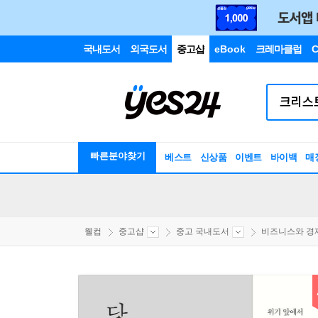
국내도서
외국도서
중고샵
eBook
크레마클럽
C
빠른분야찾기
베스트
신상품
이벤트
바이백
매
웰컴
중고샵
중고 국내도서
비즈니스와 경