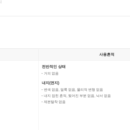
시
사용흔적
전반적인 상태
거의 없음
내지(면지)
변색 없음, 얼룩 없음, 물리적 변형 없음
내지 접힌 흔적, 찢어진 부분 없음, 낙서 없음
제본탈착 없음