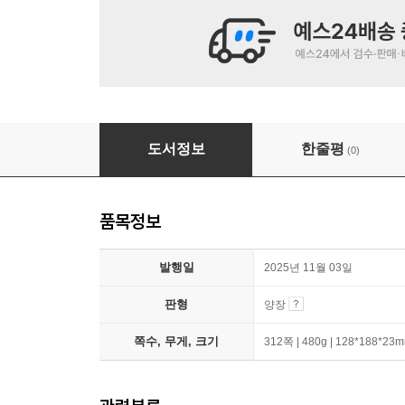
당신이 잘되길 바랍니다
도서정보
한줄평
(0)
품목정보
발행일
2025년 11월 03일
판형
양장
쪽수, 무게, 크기
312쪽 | 480g | 128*188*23