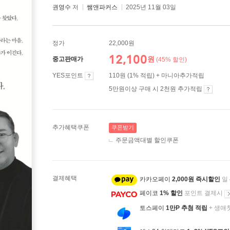
권영수
저
쌤앤파커스
2025년 11월 03일
정가
22,000원
12,100
원
중고판매가
(45% 할인)
YES포인트
110원 (1% 적립) + 마니아추가적립
5만원이상 구매 시 2천원 추가적립
추가혜택쿠폰
쿠폰받기
주문금액대별 할인쿠폰
결제혜택
카카오페이
2,000원 즉시할인
일
페이코
1% 할인
포인트 결제시
토스페이
1만P 추첨 적립
+ 생애