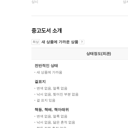
상시
상
중고도서 소개
새 상품에 가까운 상품
최상
상태정도(외관)
전반적인 상태
새 상품에 가까움
겉표지
변색 없음, 얼룩 없음
낙서 없음, 찢어진 부분 없음
겉 표지 있음
책등, 책배, 책아래위
변색 없음, 얼룩 없음
낙서 없음, 닳은 흔적 없음