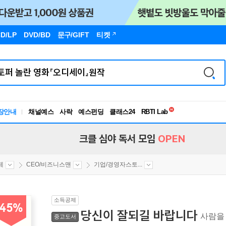
D/LP
DVD/BD
문구
/GIFT
티켓
독서유형검사
장안내
채널예스
사락
예스펀딩
클래스24
RBTI Lab
독서유형검사
크클 심야 독서 모임
OPEN
제
CEO/비즈니스맨
기업/경영자스토...
소득공제
45%
당신이 잘되길 바랍니다
사람을
중고도서