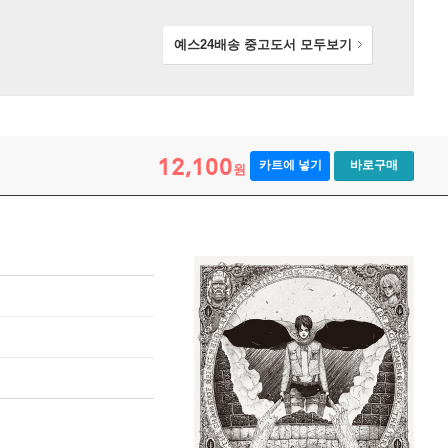
예스24배송 중고도서
모두보기
12,100
카트에 넣기
바로구매
원