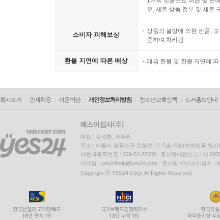
1개의 상품으로 취급 및 판매
__17.4 Rails와 데이터베이스 컨테이너 생성하기
우, 세트 상품 전부 및 세트
18장 ▶ Docker로 Django 애플리케이션 구축하기
상품의 불량에 의한 반품, 교
__18.1 Django 설치하기
소비자 피해보상
준하여 처리됨
__18.2 Django Dockerfile 작성하기
__18.3 Oracle 데이터베이스 Dockerfile 작성하기
환불 지연에 따른 배상
대금 환불 및 환불 지연에 
__18.4 Django와 데이터베이스 컨테이너 생성하기
19장 ▶ Docker 활용 시나리오
__19.1 로드 밸런서와 연계한 확장 전개
회사소개
인재채용
이용약관
개인정보처리방침
청소년보호정책
도서홍보안내
__19.2 개발, 테스트, 운영을 통합
__19.3 손쉬운 서비스 이전
__19.4 테스트 용도
대표 : 김석환, 최세라
주소 : 서울시 영등포구 은행로 11, 5층~6층(여의도동,일신
20장 ▶ Docker 명령어 및 옵션 목록
사업자등록번호 : 229-81-37000 통신판매업신고 : 제 200
__20.1 attach
이메일 : yes24help@yes24.com 호스팅 서비스사업자 :
Copyright ⓒ YES24 Corp. All Rights Reserved.
__20.2 build
__20.3 commit
__20.4 cp
__20.5 create