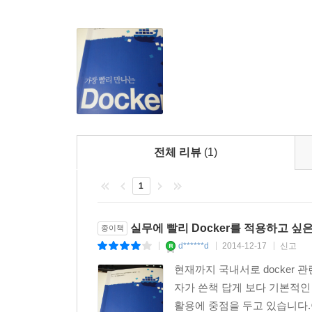
____6.6.3 빈 베이스 이미지 생성하기
__6.7 Docker 안에서 Docker 실행하기
7장 ▶ Dockerfile 자세히 알아보기
__7.1 .dockerignore
__7.2 FROM
__7.3 MAINTAINER
__7.4 RUN
__7.5 CMD
__7.6 ENTRYPOINT
전체 리뷰
(1)
__7.7 EXPOSE
__7.8 ENV
1
__7.9 ADD
__7.10 COPY
실무에 빨리 Docker를 적용하고 싶
종이책
__7.11 VOLUME
d******d
2014-12-17
신고
|
|
|
__7.12 USER
현재까지 국내서로 docker 관련 
__7.13 WORKDIR
자가 쓴책 답게 보다 기본적인
__7.14 ONBUILD
활용에 중점을 두고 있습니다.이
8장 ▶ Docker로 애플리케이션 배포하기