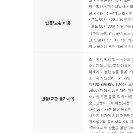
고객의 단순변심 및 착오구
____15.4.4 fleet 유닛 상태 확인하기
직수입양서/직수입일서중 일
단, 아래의 주문/취소 조건인
____15.4.5 fleet 자동 복구 확인하기
오늘 00시 ~ 06시 30분 
____15.4.6 fleet 전용 옵션 사용하기
반품/교환 비용
오늘 06시 30분 이후 주문
____15.4.7 fleet 유닛 파일 템플릿 활용하기
직수입 음반/영상물/기프트 
____15.4.8 fleet 사이드킥 모델 활용하기
단, 당일 00시~13시 사이
____15.4.9 fleet 기타 명령
박스 포장은 택배 배송이 가
__15.5 클라우드 서비스에서 CoreOS 사용하기
소비자의 책임 있는 사유로 
____15.5.1 Amazon EC2에서 CoreOS 사용하기
소비자의 사용, 포장 개봉에 
____15.5.2 Google Compute Engine에서 CoreO
복제가 가능한 상품 등의 포장을 
16장 ▶ Docker로 워드프레스 블로그 구축하기
소비자의 요청에 따라 개별
__16.1 워드프레스 Dockerfile 작성하기
디지털 컨텐츠인 eBook, 
eBook 대여 상품은 대여 기
__16.2 MySQL 데이터베이스 Dockerfile 작성하기
모바일 쿠폰 등록 후 취소/환
반품/교환 불가사유
__16.3 워드프레스와 데이터베이스 컨테이너 생성
중고상품이 구매확정(자동 
17장 ▶ Docker로 Ruby on Rails 애플리케이션 
LP상품의 재생 불량 원인이 기
__17.1 Ruby와 Rails 설치하기
시간의 경과에 의해 재판매가
전자상거래 등에서의 소비자
__17.2 Rails Dockerfile 작성하기
eBook 세트 상품은 일괄 
__17.3 PostgreSQL 데이터베이스 Dockerfile 작