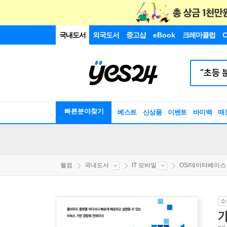
국내도서
외국도서
중고샵
eBook
크레마클럽
C
빠른분야찾기
베스트
신상품
이벤트
바이백
매
웰컴
국내도서
IT 모바일
OS/데이터베이스
소
가