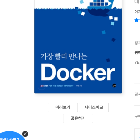
테
이
정
판
Y
결
미리보기
사이즈비교
구
공유하기