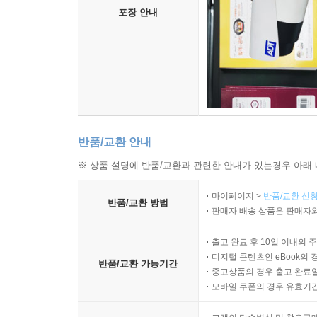
____14.1.5 기타 예제 및 함수
포장 안내
__14.2 Docker Remote API Python 라이브러리
____14.2.1 인증서 생성하기
____14.2.2 Python 라이브러리 사용하기
15장 ▶ CoreOS 사용하기
__15.1 VirtualBox에 CoreOS 설치하기
____15.1.1 systemd로 서비스 실행하기
__15.2 Vagrant로 CoreOS 설치하기
반품/교환 안내
__15.3 etcd 사용하기
※ 상품 설명에 반품/교환과 관련한 안내가 있는경우 아래 
____15.3.1 etcd 키, 디렉터리 생성하기
____15.3.2 etcd 키, 디렉터리 목록 출력하기
마이페이지 >
반품/교환 신청
반품/교환 방법
____15.3.3 etcd 키, 디렉터리 자동 삭제 설정하기
판매자 배송 상품은 판매자와
____15.3.4 etcd 키 감시하기
____15.3.5 etcd 기타 명령
출고 완료 후 10일 이내의 
디지털 콘텐츠인 eBook의 
__15.4 fleet 사용하기
반품/교환 가능기간
중고상품의 경우 출고 완료일
____15.4.1 fleet 머신 목록 출력하기
모바일 쿠폰의 경우 유효기간(
____15.4.2 fleet으로 유닛 실행하기
____15.4.3 fleet 유닛 목록 출력하기