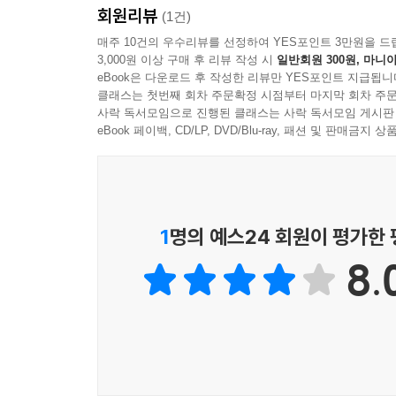
__5.2 cp 명령으로 파일 꺼내기
회원리뷰
(1건)
__5.3 commit 명령으로 컨테이너의 변경사항을 
매주 10건의 우수리뷰를 선정하여 YES포인트 3만원을 드
__5.4 diff 명령으로 컨테이너에서 변경된 파일 확
3,000원 이상 구매 후 리뷰 작성 시
일반회원 300원, 마니아
__5.5 inspect 명령으로 세부 정보 확인하기
eBook은 다운로드 후 작성한 리뷰만 YES포인트 지급됩니
클래스는 첫번째 회차 주문확정 시점부터 마지막 회차 주문
6장 ▶ Docker 좀 더 활용하기
사락 독서모임으로 진행된 클래스는 사락 독서모임 게시판
__6.1 Docker 개인 저장소 구축하기
eBook 페이백, CD/LP, DVD/Blu-ray, 패션 및 판매금
____6.1.1 로컬에 이미지 데이터 저장
____6.1.2 push 명령으로 이미지 올리기
____6.1.3 Amazon S3에 이미지 데이터 저장
____6.1.4 기본 인증 사용하기
1
명의 예스24 회원이 평가한
__6.2 Docker 컨테이너 연결하기
__6.3 다른 서버의 Docker 컨테이너에 연결하기
8.
__6.4 Docker 데이터 볼륨 사용하기
__6.5 Docker 데이터 볼륨 컨테이너 사용하기
__6.6 Docker 베이스 이미지 생성하기
____6.6.1 우분투 베이스 이미지 생성하기
____6.6.2 CentOS 베이스 이미지 생성하기