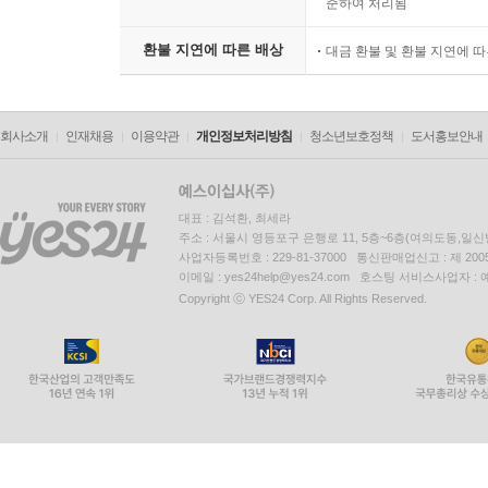
준하여 처리됨
환불 지연에 따른 배상
대금 환불 및 환불 지연에 
회사소개
인재채용
이용약관
개인정보처리방침
청소년보호정책
도서홍보안내
대표 : 김석환, 최세라
주소 : 서울시 영등포구 은행로 11, 5층~6층(여의도동,일신
사업자등록번호 : 229-81-37000 통신판매업신고 : 제 200
이메일 : yes24help@yes24.com 호스팅 서비스사업자 :
Copyright ⓒ YES24 Corp. All Rights Reserved.