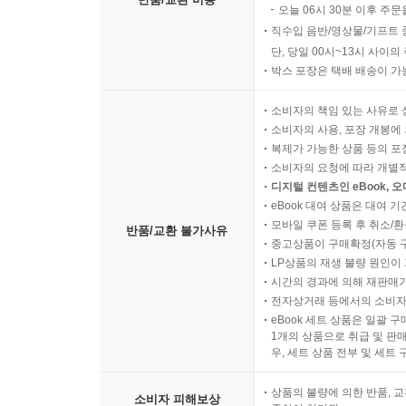
오늘 06시 30분 이후 주문
직수입 음반/영상물/기프트 
단, 당일 00시~13시 사이
박스 포장은 택배 배송이 가
소비자의 책임 있는 사유로 
소비자의 사용, 포장 개봉에 
복제가 가능한 상품 등의 포장을 
소비자의 요청에 따라 개별
디지털 컨텐츠인 eBook, 
eBook 대여 상품은 대여 기
모바일 쿠폰 등록 후 취소/환
반품/교환 불가사유
중고상품이 구매확정(자동 
LP상품의 재생 불량 원인이 기
시간의 경과에 의해 재판매가
전자상거래 등에서의 소비자
eBook 세트 상품은 일괄 
1개의 상품으로 취급 및 판매
우, 세트 상품 전부 및 세트
상품의 불량에 의한 반품, 교
소비자 피해보상