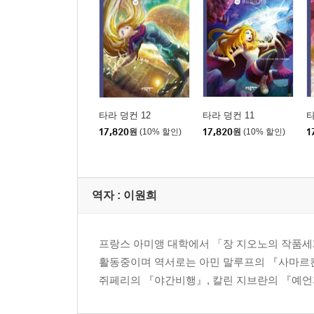
타라 덩컨 12
타라 덩컨 11
타
17,820
원
(10% 할인)
17,820
원
(10% 할인)
1
역자 : 이원희
프랑스 아미앵 대학에서 「장 지오노의 작품세
활동중이며 역서로는 아민 말루프의 『사마르칸
쥐페리의 『야간비행』, 칼린 지브란의 『예언