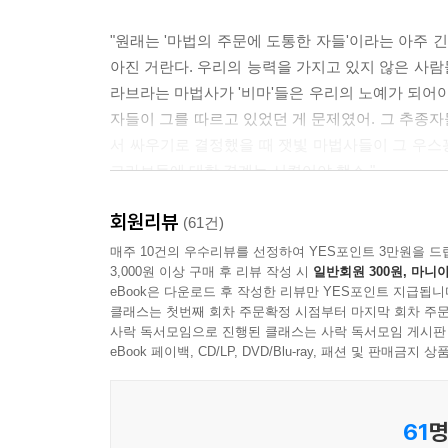
"원래는 '마법의 주문에 도통한 자들'이라는 아주 
캐릭터와 패밀리어의 독특함도 빼놓을 수 없는 장
아진 거란다. 우리의 능력을 가지고 있지 않은 사람들
다양한 친구 캐릭터가 등장하는데, 현실의 첩보원
라브라는 마법사가 '비마'들은 우리의 노예가 되어야
긴장되면 말을 더듬는 무아노, 민첩하고 친절한 로
자들이 그를 따르고 있었던 게 문제였어. 그 추종
마법사에게 운명적으로 조우하게 되는 패밀리어 동
서 싸우기로 결정했을 때 잿빛 마법사들이 그 우스
그라브들에 대한 경계는 시켰어야 했소."
시리즈의 첫편은 타라의 능력을 이용하기 위한 상
그리고 친구 무아노와 로빈의 숨겨진 정체를 밝혀
회원리뷰
이사벨라는 반박했다.
(61건)
정체에 대해 힌트를 주자면, 타라가 능력을 조절하
매주 10건의 우수리뷰를 선정하여 YES포인트 3만원을 드
3,000원 이상 구매 후 리뷰 작성 시
일반회원 300원, 마니아
"나는 타라틸랑넴을 마법사가 아니라 정상적인 생활
곳곳에 숨겨진 아기자기한 복선으로 가득한 타라
eBook은 다운로드 후 작성한 리뷰만 YES포인트 지급됩니
르쳐주지 않은 겁니다. 그리고 내 손녀딸을 보호하기
점이다. 그러나 그 정도야. 2편에서는 친구들의 어
클래스는 첫번째 회차 주문확정 시점부터 마지막 회차 주문
사락 독서모임으로 진행된 클래스는 사락 독서모임 게시판
--- p.72
eBook 페이백, CD/LP, DVD/Blu-ray, 패션 및 판매금
빗자루와 마법지팡이라는 전형적인 도구는 등장하
마법열풍을 가져왔다고 한다. 초등학교 아이부터 성
61
명