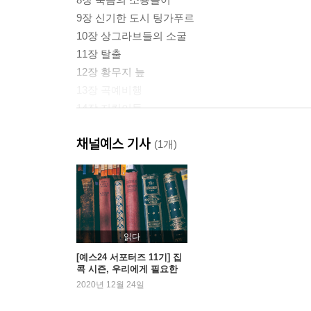
9장 신기한 도시 팅가푸르
10장 상그라브들의 소굴
11장 탈출
12장 황무지 늪
13장 곡예비행
14장 지킴이들
채널예스 기사
아더월드의 용어 해설
(1개)
읽다
[예스24 서포터즈 11기] 집
콕 시즌, 우리에게 필요한
‘판타지’ 시리즈
2020년 12월 24일