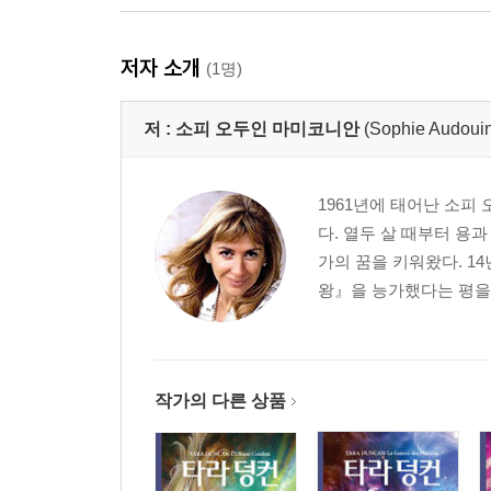
저자 소개
(1명)
저 :
소피 오두인 마미코니안
(Sophie Audoui
1961년에 태어난 소피
다. 열두 살 때부터 용
가의 꿈을 키워왔다. 1
왕』을 능가했다는 평을 
작가의 다른 상품