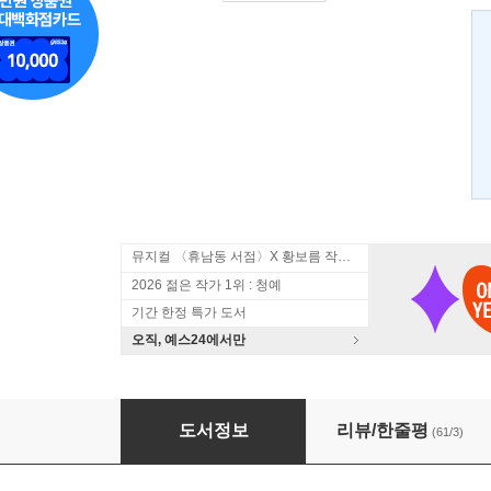
뮤지컬 〈휴남동 서점〉X 황보름 작가 북토크
2026 젊은 작가 1위 : 청예
기간 한정 특가 도서
오직, 예스24에서만
타라 덩컨 1
도서정보
리뷰/한줄평
(61/3)