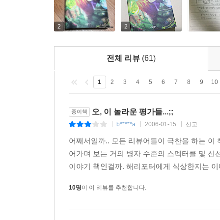
2
2
전체 리뷰
(61)
1
2
3
4
5
6
7
8
9
10
오, 이 놀라운 평가들...;;
종이책
b*****a
2006-01-15
신고
|
|
|
어째서일까.. 모든 리뷰어들이 극찬을 하는 이 
어가며 보는 거의 병자 수준의 스펙터클 및 신선
이야기 책인걸까. 해리포터에게 식상한지는 이미 
10명
이 이 리뷰를 추천합니다.