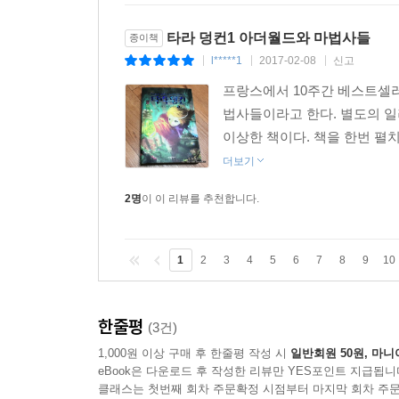
타라 덩컨1 아더월드와 마법사들
종이책
l*****1
2017-02-08
신고
|
|
|
프랑스에서 10주간 베스트셀러
법사들이라고 한다. 별도의 일
이상한 책이다. 책을 한번 펼
더보기
2명
이 이 리뷰를 추천합니다.
1
2
3
4
5
6
7
8
9
10
한줄평
(3건)
1,000원 이상 구매 후 한줄평 작성 시
일반회원 50원, 마니
eBook은 다운로드 후 작성한 리뷰만 YES포인트 지급됩니
클래스는 첫번째 회차 주문확정 시점부터 마지막 회차 주문