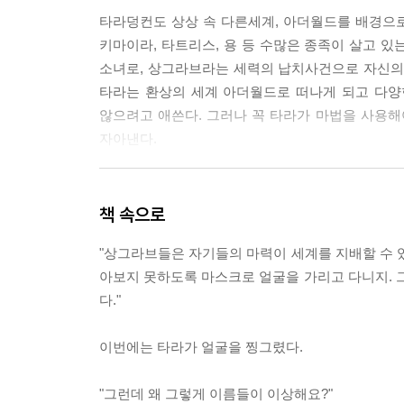
타라덩컨도 상상 속 다른세계, 아더월드를 배경으로 한
키마이라, 타트리스, 용 등 수많은 종족이 살고 
소녀로, 상그라브라는 세력의 납치사건으로 자신의
타라는 환상의 세계 아더월드로 떠나게 되고 다양
않으려고 애쓴다. 그러나 꼭 타라가 마법을 사용해
자아낸다.
타라 덩컨이 소설적으로 갖는 매력 중에 하나를 꼽
자연스레 화제가 되고 있는 『해리포터』와 비견
책 속으로
삭제하고, 15년에 걸쳐 줄거리를 수정하게 된다.
"상그라브들은 자기들의 마력이 세계를 지배할 수 
되었고, 전화위복 격으로 아기자기하고, 쉴새 없이 
아보지 못하도록 마스크로 얼굴을 가리고 다니지.
다."
또 하나의 매력은 판타지의 장점을 살린, 상상력이 
생각하는 궁전이 보여주는 다채로운 풍경, 다양
이번에는 타라가 얼굴을 찡그렸다.
발휘하게 해준다. 또한, 예언을 하는 키디코이 사
작가의 상상력을 잘 보여준다. 개인적으로 마음에
"그런데 왜 그렇게 이름들이 이상해요?"
지명이다.