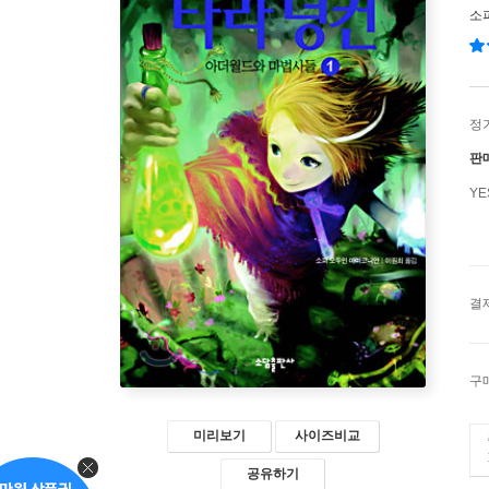
소
정
판
Y
결
구
미리보기
사이즈비교
공유하기