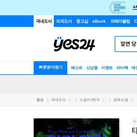
국내도서
외국도서
중고샵
eBook
크레마클럽
C
빠른분야찾기
베스트
신상품
이벤트
바이백
매
웰컴
국내도서
소설/시/희곡
장르소설
소
타