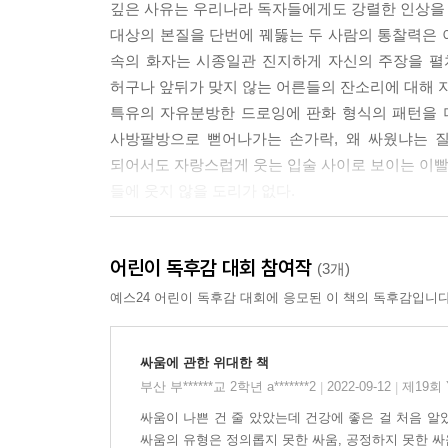
깊은 사유는 우리나라 독자들에게도 강렬한 인상을 
대상의 본질을 단번에 꿰뚫는 두 사람의 통찰력은 
속의 화자는 시종일관 진지하게 자신의 주장을 펼
허구나 앞뒤가 맞지 않는 어른들의 잔소리에 대해 
특유의 자유분방한 드로잉에 판화 형식의 패턴을 더
사방팔방으로 뻗어나가는 손가락, 왜 싸웠냐는 질
되어서도 자랑스럽게 웃는 입술 사이로 보이는 이빨 
들에 웃지 않을 도리가 없다.
진정한 싸움은 무엇인가에 대한 명쾌한 FAQ
어린이 독후감 대회 참여작
(3개)
Q. 싸움이 아무짝에도 쓸모없다고?
예스24 어린이 독후감 대회에 응모된 이 책의 독후감입니다
A. 모르는 소리. 싸움은 건강에 아주 좋다. 팔다리 
싸움에 관한 위대한 책
Q. 싸움은 어떻게 시작되는가?
부산 부******교 2학년 a*******2
2022-09-12
제19회
|
|
A. 불씨는 순식간에 타오른다. 마주친 눈길, 또는 
싸움이 나쁜 건 줄 았았는데 건강에 좋은 걸 처음 알
싸움의 유형은 정의롭지 못한 싸움, 공정하지 못한 싸움,