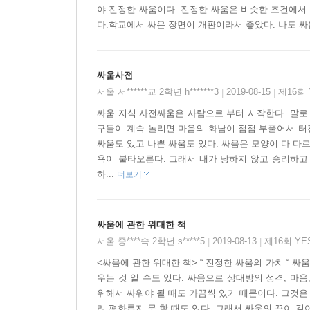
Q. 싸움을 하려면 몇 명이 필요할까?
야 진정한 싸움이다. 진정한 싸움은 비슷한 조건에서 
A. 꼭 정해진 숫자가 있는 것은 아니다. 중요한 것
다.학교에서 싸운 장면이 개판이라서 좋았다. 나도 싸
Q. 싸움이 끝나면 무엇이 남나?
A. 가벼운 찰과상과 혹 몇 개. 이것들은 친구들 사
싸움사전
좋다. 부풀려서 말할 수가 있으니까.
서울 서******교 2학년 h*******3
2019-08-15
제16회
|
|
싸움 지식 사전싸움은 사람으로 부터 시작한다. 말로
『싸움에 대한 위대한 책』을 통해 얻게 되는 것은 결
구들이 계속 놀리면 마음의 화남이 점점 부풀어서 터진
싸움도 있고 나쁜 싸움도 있다. 싸움은 모양이 다 다
사람 대 여러 사람의 ‘비겁한 싸움’ 등은 진정한
욕이 불타오른다. 그래서 내가 당하지 않고 승리하고 
위한 다양한 요소가 들어 있다. 진정한 싸움이란 ‘4
하...
더보기
들어갔어.”라든가 “아무도 움직이지 마! 내 피카츄
하다. 싸우고, 놀고, 웃고, 또 싸우는 것이 모든 
싸움에 관한 위대한 책
서울 중****속 2학년 s*****5
2019-08-13
제16회 Y
|
|
<싸움에 관한 위대한 책> “ 진정한 싸움의 가치 “ 
우는 것 일 수도 있다. 싸움으로 상대방의 성격, 마음
위해서 싸워야 될 때도 가끔씩 있기 때문이다. 그것은
려 평화롭지 못 할 때도 있다. 그래서 싸움의 끈이 길