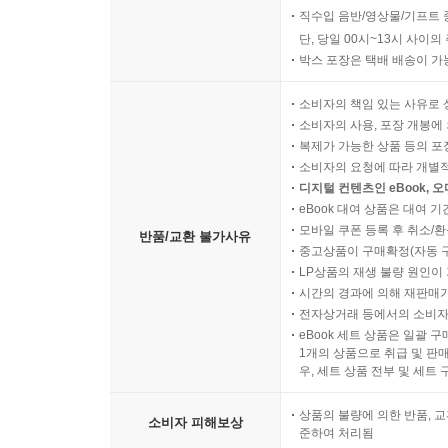
직수입 음반/영상물/기프트 
단, 당일 00시~13시 사이
박스 포장은 택배 배송이 가
소비자의 책임 있는 사유로 
소비자의 사용, 포장 개봉에 
복제가 가능한 상품 등의 포장을 
소비자의 요청에 따라 개별
디지털 컨텐츠인 eBook, 
eBook 대여 상품은 대여 기
모바일 쿠폰 등록 후 취소/환
반품/교환 불가사유
중고상품이 구매확정(자동 
LP상품의 재생 불량 원인이 기
시간의 경과에 의해 재판매가
전자상거래 등에서의 소비자
eBook 세트 상품은 일괄 
1개의 상품으로 취급 및 판매
우, 세트 상품 전부 및 세트
상품의 불량에 의한 반품, 교
소비자 피해보상
준하여 처리됨