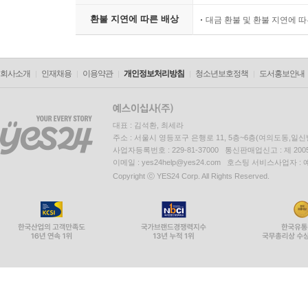
환불 지연에 따른 배상
대금 환불 및 환불 지연에 
회사소개
인재채용
이용약관
개인정보처리방침
청소년보호정책
도서홍보안내
대표 : 김석환, 최세라
주소 : 서울시 영등포구 은행로 11, 5층~6층(여의도동,일신
사업자등록번호 : 229-81-37000 통신판매업신고 : 제 200
이메일 : yes24help@yes24.com 호스팅 서비스사업자 :
Copyright ⓒ YES24 Corp. All Rights Reserved.