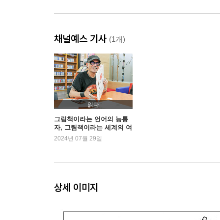
채널예스 기사
(1개)
읽다
그림책이라는 언어의 능통
자, 그림책이라는 세계의 여
행자
2024년 07월 29일
상세 이미지