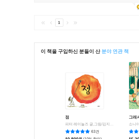
1
이 책을 구입하신 분들이 산
분야 연관 책
점
그래서
피터 레이놀즈 글,그림/김지효 역
문학동네
|
63건