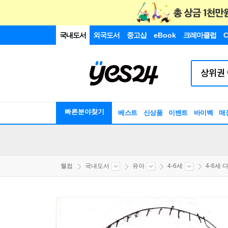
국내도서
외국도서
중고샵
eBook
크레마클럽
C
빠른분야찾기
베스트
신상품
이벤트
바이백
매
웰컴
국내도서
유아
4-6세
4-6세 다