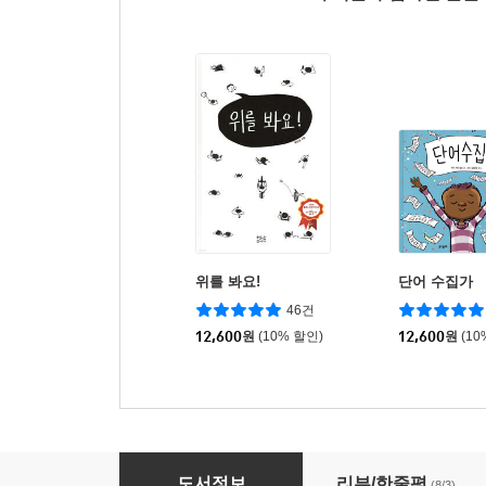
위를 봐요!
단어 수집가
46건
12,600
원
(10% 할인)
12,600
원
(10
싸움에 관한 위대한 책
도서정보
리뷰/한줄평
(8/3)