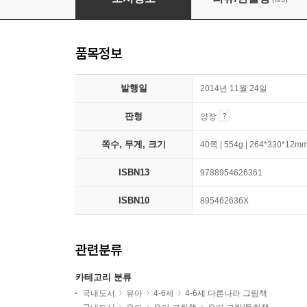
품목정보
발행일
2014년 11월 24일
판형
양장
쪽수, 무게, 크기
40쪽 | 554g | 264*330*12m
ISBN13
9788954626361
ISBN10
895462636X
관련분류
카테고리 분류
국내도서
유아
4-6세
4-6세 다른나라 그림책