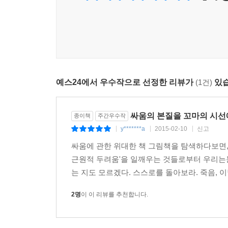
예스24에서 우수작으로 선정한 리뷰가
(1건)
있습
싸움의 본질을 꼬마의 시선
종이책
주간우수작
y*******a
2015-02-10
신고
|
|
|
싸움에 관한 위대한 책 그림책을 탐색하다보면, 
근원적 두려움'을 일깨우는 것들로부터 우리는눈 
는 지도 모르겠다. 스스로를 돌아보라. 죽음, 이별
2명
이 이 리뷰를 추천합니다.