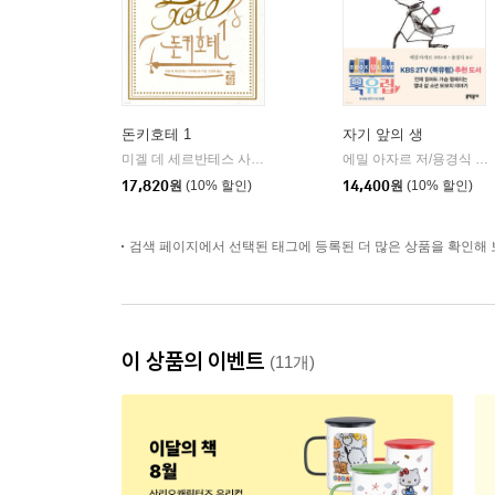
돈키호테 1
자기 앞의 생
미겔 데 세르반테스 사아베드라 저/안영옥 역
열린책들
에밀 아자르 저/용경식 역
|
|
17,820
원
(10% 할인)
14,400
원
(10% 할인)
검색 페이지에서 선택된 태그에 등록된 더 많은 상품을 확인해 
이 상품의 이벤트
(11개)