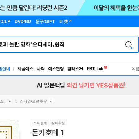
D/LP
DVD/BD
문구
/GIFT
티켓
독서유형검사
RBTI Lab
장안내
채널예스
사락
예스펀딩
클래스24
독서유형검사
여
AI 일문백답
의견 남기면 YES상품권!
...
스페인/포르투갈
소득공제
강력추천
돈키호테 1