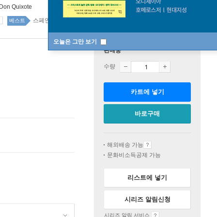
Don Quixote
스페인/중남미소설 3위
소설/시/희곡 top100 2주
베스트
오늘은 그만 보기
판매중
수량
카트에 넣기
바로구매
해외배송 가능
문화비소득공제 가능
리스트에 넣기
시리즈 알림신청
시리즈 알림 서비스