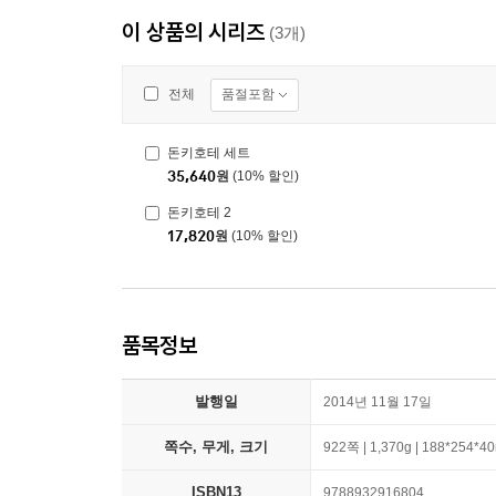
이 상품의 시리즈
(3개)
품절포함
전체
돈키호테 세트
35,640
원
(10% 할인)
돈키호테 2
17,820
원
(10% 할인)
품목정보
발행일
2014년 11월 17일
쪽수, 무게, 크기
922쪽 | 1,370g | 188*254*
ISBN13
9788932916804