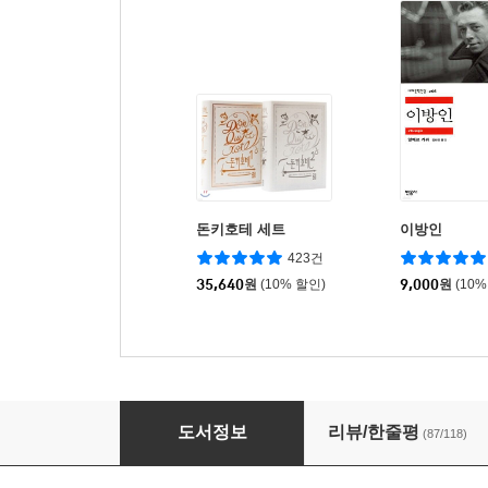
돈키호테 세트
이방인
423건
35,640
원
(10% 할인)
9,000
원
(10%
돈키호테 1
도서정보
리뷰/한줄평
(87/118)