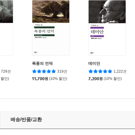
폭풍의 언덕
데미안
729건
319건
1,222건
 할인)
11,700
원
(10% 할인)
7,200
원
(10% 할인)
배송/반품/교환