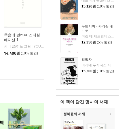
베로니카 곤살레스 라포르테 저/최혜정 역
15,120
원
(10% 할인)
누만시아 · 사기꾼 페
드로
죽음에 관하여 스페셜
미겔 데 세르반테스 저/김선욱 역
에디션 1
12,350
원
(5% 할인)
시니 글/혀노 그림
YOUNGCOM(영컴)
|
14,400
원
(10% 할인)
침입자
이레네 푸자다스 저/류영지 역
15,300
원
(10% 할인)
이 책이 담긴
명사의 서재
정혜윤의 서재