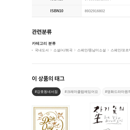
ISBN10
8932916802
관련분류
카테고리 분류
국내도서
소설/시/희곡
스페인/중남미소설
스페인/포르
이 상품의 태그
#강호동네서점
#크레마클럽에있어요
#영화드라마원