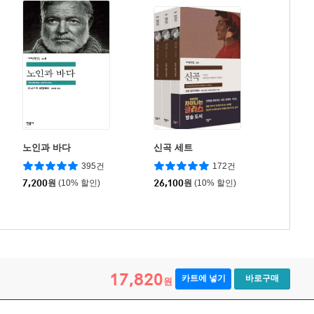
노인과 바다
신곡 세트
395건
172건
7,200
원
(10% 할인)
26,100
원
(10% 할인)
17,820
카트에 넣기
바로구매
원