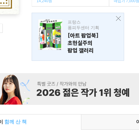
14,240원
매입가 7,000
프랑스
퐁피두센터 기획
[아트 팝업북]
초현실주의
팝업 갤러리
들이
함께 산 책