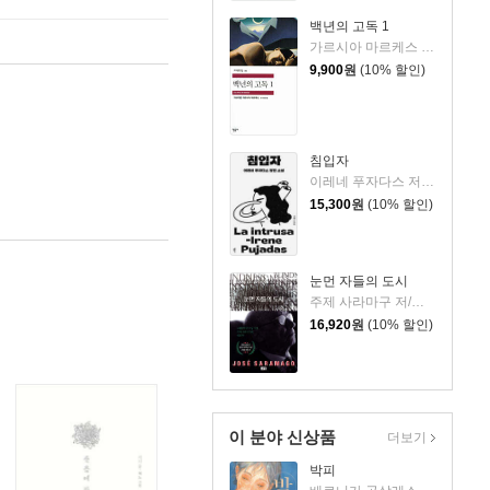
백년의 고독 1
가르시아 마르케스 저/조구호 역
9,900
원
(10% 할인)
침입자
이레네 푸자다스 저/류영지 역
15,300
원
(10% 할인)
눈먼 자들의 도시
주제 사라마구 저/정영목 역
16,920
원
(10% 할인)
이 분야 신상품
더보기
박피