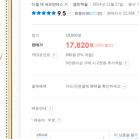
미겔 데 세르반테스
저
열린책들
2014년 11월 17일
원서 :
9.5
회원리뷰(
205
건)
판매지수 21,168
정가
19,800원
17,820
원
판매가
(10% 할인)
YES포인트
990원 (5% 적립)
5만원이상 구매 시 2천원 추가적립
결제혜택
카드/간편결제 혜택을 확인하세요
배송안내
배송비 : 무료
eBook
이 상품을 팔기