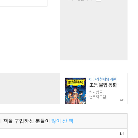
원
AD
이 책을 구입하신 분들이
많이 산 책
1
/4