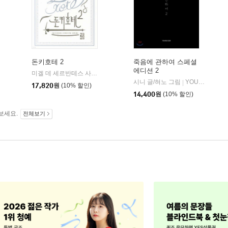
돈키호테 2
죽음에 관하여 스페셜
에디션 2
문학동네
미겔 데 세르반테스 사아베드라 저/안영옥 역
열린책들
|
시니 글/혀노 그림
YOUNGCOM(영컴)
|
17,820
원
(10% 할인)
14,400
원
(10% 할인)
보세요.
전체보기