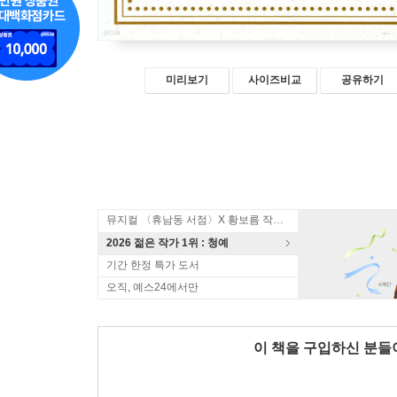
미리보기
사이즈비교
공유하기
뮤지컬 〈휴남동 서점〉X 황보름 작가 북토크
2026 젊은 작가 1위 : 청예
기간 한정 특가 도서
오직, 예스24에서만
이 책을 구입하신 분