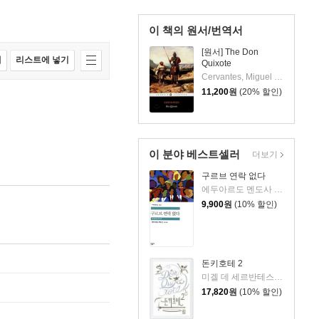
이 책의 원서/번역서
[원서] The Don
매
리스트에 넣기
Quixote
Cervantes, Miguel de/Rutherford, John(TRN)
11,200
원
(20% 할인)
이 분야 베스트셀러
더보기
구르브 연락 없다
에두아르도 멘도사 저/정창 역
9,900
원
(10% 할인)
돈키호테 2
미겔 데 세르반테스 사아베드라 저/안영옥 역
17,820
원
(10% 할인)