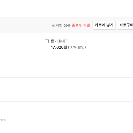
카트에 넣기
바로구
선택한 상품
총
0
개 /
0
원
돈키호테 1
17,820
원
(10% 할인)
40mm