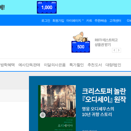
로그인
회원가입
마이페이지
카트
주문/배송
고객센터
Gl
름방학혜택
예사단독판매
이달의사은품
특가할인
추천도서
대량/법인