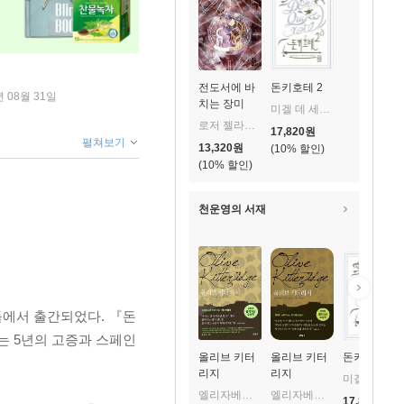
전도서에 바
돈키호테 2
년 08월 31일
치는 장미
미겔 데 세르반테스 사아베드라 저/안영옥 역
로저 젤라즈니 저/김상훈 역
17,820
원
펼쳐보기
13,320
원
10
%
10
%
천운영의 서재
들에서 출간되었다. 『돈
 5년의 고증과 스페인
올리브 키터
올리브 키터
돈키호테 2
리지
리지
미겔 데 세르반테스 사아베드라 저/안영옥 역
엘리자베스 스트라우트 저/권상미 역
엘리자베스 스트라우트 저/권상미 역
17,820
원