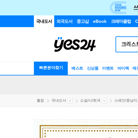
국내도서
외국도서
중고샵
eBook
크레마클럽
C
빠른분야찾기
베스트
신상품
이벤트
바이백
매
웰컴
국내도서
소설/시/희곡
스페인/중남미소