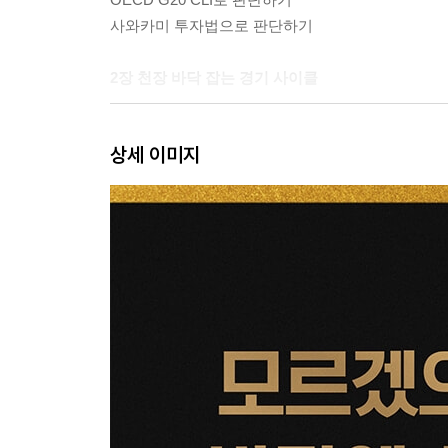
사와카미 투자법으로 판단하기
2장 천장 바닥 잡는 경기 사이클
키친 사이클
상세 이미지
주글라 사이클
쿠즈네츠 사이클
콘드라티예프 사이클
복합 경기 사이클
한센 사이클
부채 사이클
한 · 미 · 중의 경기 사이클이 중요한 이유
한 · 미 · 중 키친 사이클 비교
한 · 미 · 중 주글라 사이클 비교
미국 방산 · 우주 주글라 사이클
한국 조선 주글라 사이클
누적성과 가역성