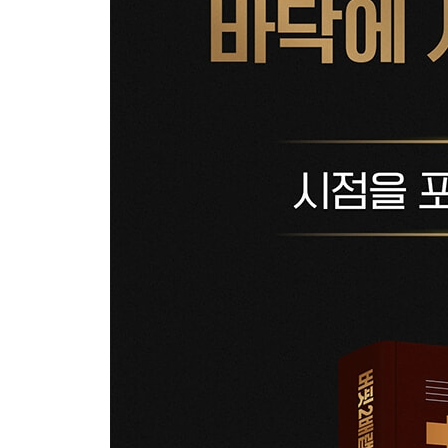
3장 주가 천장 바닥 잡기
주가 천장 바닥 잡는 기본 원리
MACD 활용법 노하우
계단식 계산법
사이클을 활용한 계단식 계산법
다이버전스 매매법
-3% 폭락 후 익절 매매법
키친 사이클 천장 매매법
전월 대비 재고량 매매법
선행 지수 매매법
[실전] 2022년 S&P500 진바닥 잡기 노하우
4장 코인 천장 바닥 잡기
낙폭 과다 종목을 투자하는 기본 원리