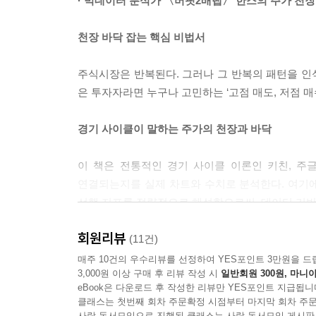
· 빅데이터 분석가 〈버핏2배랩〉 한스의 주가 천장
엔비디아와 마이크로소프트 매매법은 미국의 우량 대
천장 바닥 잡는 핵심 비법서
그래서 3년~4년 주기의 키친 사이클 중에서 진바닥
더 자주 매매하고 싶다면 뒤에 후술할 TQQQ 매매
주식시장은 반복된다. 그러나 그 반복의 패턴을 인
---「5장 개별주·위험주·레버리지 천장 바닥 잡기
은 투자자라면 누구나 고민하는 ‘고점 매도, 저점 
몇십 년에 한 번 대형 경기 침체가 온다. 경기 침
경기 사이클이 말하는 주가의 천장과 바닥
개발된다. 이는 주가의 장기 상승을 불러일으킨다. 오
성 투입으로 그 후 미국 빅테크의 장기 우상향이 이
이 책은 전통적인 경기 사이클 이론인 키친, 주
도 신기술을 개발할 수 있다.
연결되는지를 실제 차트와 수치로 분석한다. 여기에 IS
---「6장 버핏2배랩의 핵심 투자 노트」중에서
선행 지표를 정량적으로 해석함으로써, 데이터 기반
2025년 중 인플레이션 하방이 확인된 시점은 202
회원리뷰
단순 이론이 아닌 실전 매매 비법
(11건)
언하여 관세를 3개월간 일시적으로 내렸다. 이유는 
매주 10건의 우수리뷰를 선정하여 YES포인트 3만원을 드
을 높은 이자로 매도해야 하는 역풍이 발생했기 때문
3,000원 이상 구매 후 리뷰 작성 시
일반회원 300원, 마니아
특히 2022년 10월 13일 S&P500의 바닥 구
된다. 관세 수입으로 부채를 갚겠다는 계획이 수포
eBook은 다운로드 후 작성한 리뷰만 YES포인트 지급됩니
도구라는 것을 입증한다. 또한 MACD, 다이버전스
클래스는 첫번째 회차 주문확정 시점부터 마지막 회차 주문
실전을 고루 갖춘 비법서라고 할 수 있다.
---「7장 버핏2배랩의 우상향하는 투자 원칙」중에서
사락 독서모임으로 진행된 클래스는 사락 독서모임 게시판