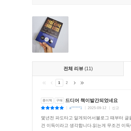
구독료 백만 원짜리보다 내용이 더 낫다!
_PP
덕분에 조정장에서도 오히려 매수의 기회로 삼을 수
_한걸음씩
의심의 여지가 없는 전 세계 최고의 인사이트다!
_마인드마이닝
전체 리뷰
(11)
1
2
드디어 책이발간되었네요
종이책
구매
a******1
2025-09-12
신고
|
|
|
몇년전 파도타고 알게되어서블로그 때부터 글
건 이득이라고 생각합니다.읽는게 무조건 이득