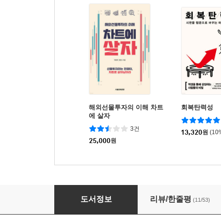
해외선물투자의 이해 차트
회복탄력성
에 살자
3건
13,320
원
(10
25,000
원
버핏2배랩의 천장 바닥 매매 비법
도서정보
리뷰/한줄평
(11/53)