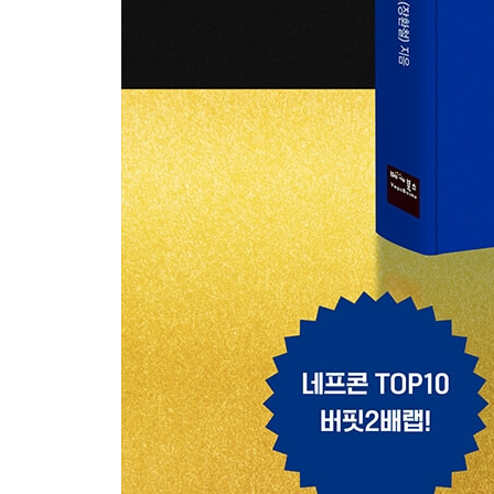
6장 버핏2배랩의 핵심 투자 노트
주가 천장 잡기에 샴의 법칙을 사용하지 않는 이유
정배열 · 역배열 장기 투자 노하우
대형 유동성 투입 후 최대 몇십 년간 불장
금이 비트코인의 선행 지표인 가설
장기 우상향 중인 자산을 보여주는 지표
가까운 미래에 기회가 두 번은 더 있다
테슬라 장기 전망
외생설과 엘니뇨 주기 및 태양 흑점 주기
7장 버핏2배랩의 우상향하는 투자 원칙
어떤 원칙과 방법으로 투자해야 할까?
매수와 매도는 터닝 포인트 때 해라
천장과 바닥은 키친 사이클이 안다
기본 투자 모델