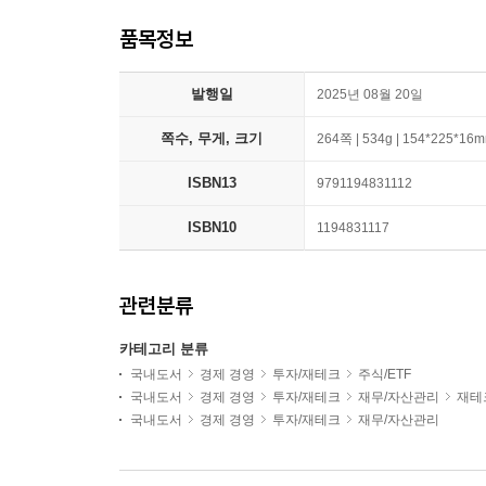
품목정보
발행일
2025년 08월 20일
쪽수, 무게, 크기
264쪽 | 534g | 154*225*16
ISBN13
9791194831112
ISBN10
1194831117
관련분류
카테고리 분류
국내도서
경제 경영
투자/재테크
주식/ETF
국내도서
경제 경영
투자/재테크
재무/자산관리
재테
국내도서
경제 경영
투자/재테크
재무/자산관리