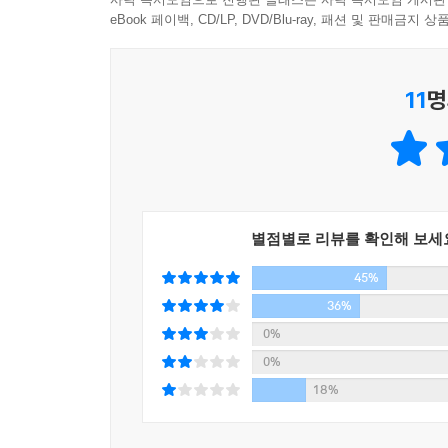
eBook 페이백, CD/LP, DVD/Blu-ray, 패션 및 판매금
유망 분야별 차별화된 투자 전략
11
명
비트코인, 이더리움, TQQQ 등 고변동·고위험 자
확장해 보여준다. 또한 ‘정배열·역배열 장기 투자 
유의미한 통찰을 제공한다.
모르겠으면 그냥 따라만 해라!
별점별로 리뷰를 확인해 보세
이 책은 단순한 참고서가 아니다. 데이터와 사이
45%
전략서다. 뉴스나 감정에 흔들리지 않고, 근거 있는
36%
먼저 접한 구독자들의 쏟아지는 찬사!
0%
0%
인사이트가 정말 예술이다!
18%
_박종성