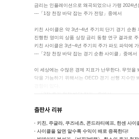
금리는 인플레이션으로 왜곡되었으나 가령 2024년은
---「1장 천장 바닥 잡는 주가 전망」중에서
키친 사이클은 약 3년~4년 주기의 단기 경기 순환 재고 
진행한 영미의 상품 상장 금리 동향 연구 결과로 주
키친 사이클은 3년~4년 주기의 주가 파도 파악에 
---「2장 천장 바닥 잡는 경기 순환 사이클」중에서
이 세상에는 수많은 경제 지표가 난무한다. 무엇을 봐
닥을 가늠하기 위해서는 OECD 경기 선행 지수만 
경향이 있다.
---「3장 주가 천장 바닥 잡기」중에서
출판사 리뷰
반감기는 비트코인 채굴 난이도가 약 4년마다 2배 
하는 이변을 보였다. 전고점이 빨라지는 추세였다면 
· 키친, 주글라, 쿠즈네츠, 콘드라티예프, 한센 사이
다. 어쩌면 2020년의 반감기 6개월 후 전고점 돌파
· 사이클을 알면 알수록 수익이 배로 증폭한다!
---「4장 코인 천장 바닥 잡기」중에서