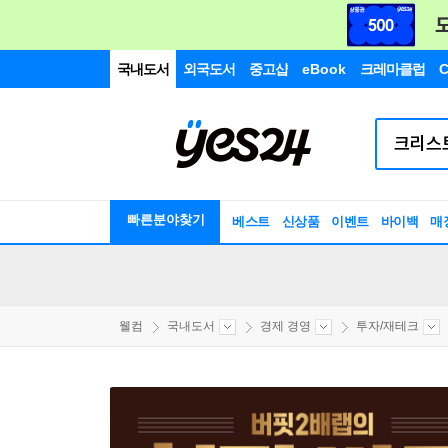
국내도서
외국도서
중고샵
eBook
크레마클럽
C
빠른분야찾기
베스트
신상품
이벤트
바이백
매
웰컴
국내도서
경제 경영
투자/재테크