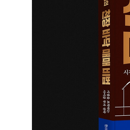
비트코인의 반감기와 키친 사이클
비트코인 천장 잡기
계단식 상승법과 개미 유인 폭등
비트코인 바닥 잡기
비트코인 관련주 매매법
비트코인 채굴 대장주 매매법
이더리움 매매법
솔라나 매매법
비트코인이 오르면 이더리움도 오를까?
5장 개별주 · 위험주 · 레버리지 천장 바닥 잡기
엔비디아, 마이크로소프트 매매법
삼성전자 매매법
양자컴퓨터 관련 주식 매매법
TQQQ 매매법