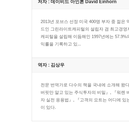
9 거짓말을 위한 거짓말
저자 : 데이비드 아인혼 David Einhorn
10 BLX의 실체
11 공익고발자와 공매도 투자자
2013년 포브스 선정 미국 400명 부자 중 
12 손바닥으로 하늘 가리기
드인 그린라이트캐피털의 설립자 겸 최고경영자이
13 늘 속는 사람을 영원히 속이기
캐피털을 설립해 이듬해인 1997년에는 57.9
14 고객의 요트는 어디에 있는가
익률을 기록하고 있...
15 치어리더의 등장과 졸고 있는 사람들
제 3 부 깨어 있는 사람, 아무도 없나요?
역자 : 김상우
16 정부, 조사에 나서다
17 ‘주가 조작’으로 몰리다
전문 번역가로 다수의 책을 국내에 소개해 왔다
18 거짓말쟁이 편에 선 사람들
버핏만 알고 있는 주식투자의 비밀』, 『워렌 
19 탐정기업의 심층 조사
자 실전 응용법』, 『고객의 요트는 어디에 있
20 대답 없는 당국
이 있다.
21 공매도자의 10단계 시장 조작
제 4 부 금융시스템은 어떻게 먹통이 되나