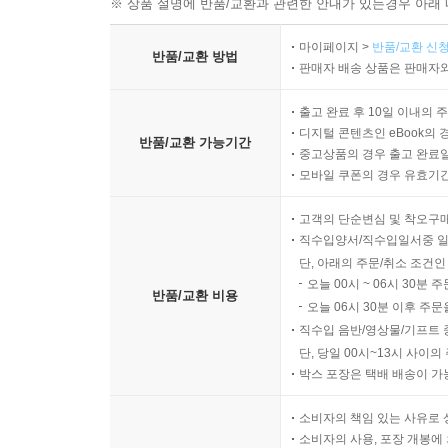
※ 상품 설명에 반품/교환과 관련한 안내가 있는경우 아래 
마이페이지 >
반품/교환 신청
반품/교환 방법
판매자 배송 상품은 판매자와
출고 완료 후 10일 이내의 
디지털 콘텐츠인 eBook의 
반품/교환 가능기간
중고상품의 경우 출고 완료일
모바일 쿠폰의 경우 유효기간(
고객의 단순변심 및 착오구
직수입양서/직수입일서중 일
단, 아래의 주문/취소 조건인
오늘 00시 ~ 06시 30분 
반품/교환 비용
오늘 06시 30분 이후 주문
직수입 음반/영상물/기프트 
단, 당일 00시~13시 사이
박스 포장은 택배 배송이 가
소비자의 책임 있는 사유로 
소비자의 사용, 포장 개봉에 