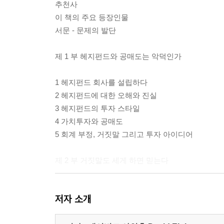
추천사
이 책의 주요 등장인물
서문 - 문제의 발단
제 1 부 헤지펀드와 공매도는 악덕인가
1 헤지펀드 회사를 설립하다
2 헤지펀드에 대한 오해와 진실
3 헤지펀드의 투자 스타일
4 가치투자와 공매도
5 회계 부정, 거짓말 그리고 투자 아이디어
제 2 부 거짓말도 세게 하면 믿는다
6 진실 은폐를 위한 변명
저자 소개
7 월스트리트의 애널리스트들
8 거짓말쟁이의 회계 장난