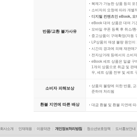
복제가 가능한 상품 등의 포장을 
소비자의 요청에 따라 개별
디지털 컨텐츠인 eBook, 
eBook 대여 상품은 대여 기
모바일 쿠폰 등록 후 취소/환
반품/교환 불가사유
중고상품이 구매확정(자동 
LP상품의 재생 불량 원인이 기
시간의 경과에 의해 재판매가
전자상거래 등에서의 소비자
eBook 세트 상품은 일괄 
1개의 상품으로 취급 및 판매
우, 세트 상품 전부 및 세트
상품의 불량에 의한 반품, 교
소비자 피해보상
준하여 처리됨
환불 지연에 따른 배상
대금 환불 및 환불 지연에 
회사소개
인재채용
이용약관
개인정보처리방침
청소년보호정책
도서홍보안내