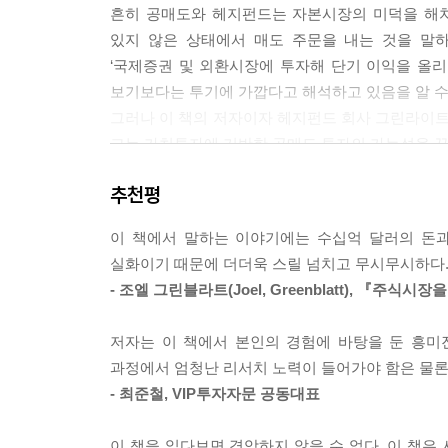
흔히 공매도와 헤지펀드는 자본시장의 미덕을 해치
보까지 모두 공개하는 경쟁 투자회사들에게도 실로
있지 않은 상태에서 매도 주문을 내는 것을 말하
권거래위원회가 즉각 그리고 공개적으로 얼라이드의 관행
‘국제증권 및 외환시장에 투자해 단기 이익을 올
5쪽)
보기보다는 투기에 가깝다고 해석하고 있음을 알 수
그러나 이 책의 저자이자 헤지펀드 회사 그린라이
그는 가치투자에 기반한 공매도 투자의 가능성을 꾸준
노리스는 얼라이드 주주들의 이상한 행태도 발견했다.
‘공매도를 할 경우에 주가가 하락할수록 이익이
든 내용을 알려주지 않는 것에 별로 신경 쓰지 않았
추천평
대치하고 있는 얼라이드캐피털(이하 얼라이드)은 
하고 있는 것에 별로 신경 쓰지 않는 것 같다. 여
아인혼은 부정직한 회사의 가치는 당연히 평가 절
어떤 조치를 취할 것인가, 조치를 취하기는 할 것인
이 책에서 말하는 이야기에는 수십억 달러의 돈과
버는 것은 정당한 투자라고 강조한다.
칼럼에도 불구하고 아무런 반응이 없었다. (26. 정치
실화이기 때문에 더더욱 스릴 넘치고 무시무시하다
이런 생각에 따라 아인혼은 얼라이드가 저지르고,
- 조엘 그린블라트(Joel, Greenblatt), 『주식
취했기 때문에 별 문제 없는 얼라이드를 부정직한
높은 가치 평가를 받고 있기 때문에 그 잘못을 만
2003년 어느 날, 나는 워렌 버핏과 함께 점심을 
저자는 이 책에서 본인의 경험에 바탕을 둔 흥미
아인혼은 투자 대상을 분석할 때, 시장이 증권을 잘
다. 워렌 버핏은 자신도 공매도를 한 적이 있다고 했
과정에서 엄청난 리서치 노력이 들어가야 함은 물론
살펴서 매매 상대방보다 상당한 분석적 우위에 설 수
생님을 놀려주기 위해서였다고 했다. 시간이 흐른 
- 최준철, VIP투자자문 공동대표
잘못 책정된 주식을 발견했을 때에만 장기 투자를
하게 되었다고 했다. 나는 버핏에게 얼라이드캐피
미국의 젊은 억만장자 20명 대열에 합류한 데이비
같은 회사를 공매도해서 이기기란 쉽지 않다고 했
이 책을 읽다보면 경악하지 않을 수 없다. 이 책은