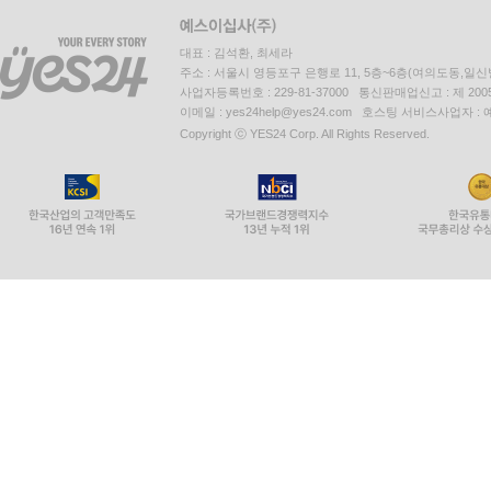
대표 : 김석환, 최세라
주소 : 서울시 영등포구 은행로 11, 5층~6층(여의도동,일신
사업자등록번호 : 229-81-37000 통신판매업신고 : 제 200
이메일 : yes24help@yes24.com 호스팅 서비스사업자 :
Copyright ⓒ YES24 Corp. All Rights Reserved.