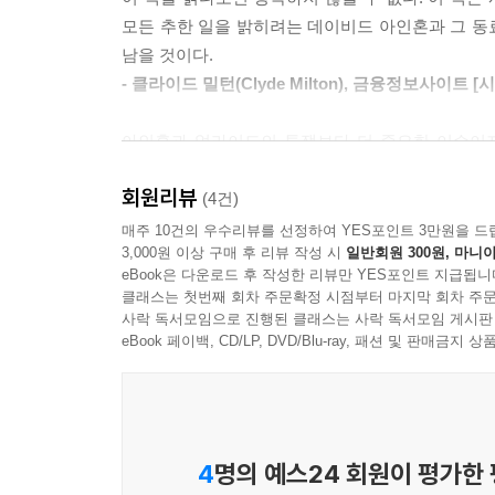
한 포지션에 불과했다. 그러나 얼라이드와 그 경영
모든 추한 일을 밝히려는 데이비드 아인혼과 그 동
은 우리로서는 고려하지 않을 말과 행동을 스스럼없이 할 
남을 것이다.
당신이 정직한 투자자라면 이 책을 꼭 읽어라
- 클라이드 밀턴(Clyde Milton), 금융정보사이트 [시킹
? 한 편의 소설처럼 흥미진진하게 펼쳐지는 공매도
여러분 모두 알고 있다시피, 당시 저는 얼라이드캐
이 책은 중소기업에 주로 투자하는 회사인 얼라이
그린라이트 직원들은 얼라이드에 대한 공매도로 버
아인혼과 얼라이드의 투쟁보다 더 중요한 이슈이자
무관심 때문에 진실을 밝히지 못했던 애널리스트들
……
받아들이는 방식이다. 증권거래위원회를 포함한 많은
데이비드 아인혼과 동료들의 엄청난 노력에 관한 이
얼라이드에 대한 우리의 공매도는 마침내 보상을 받
회원리뷰
- 베타니 맥린(Bethany McLean), [포춘(Fortun
(4건)
얼라이드는 전형적인 피라미드 기법으로 조달한 
답은 얼라이드가 그 동안 버틸 수 있었던 건 역사
매주 10건의 우수리뷰를 선정하여 YES포인트 3만원을 드
있는 회사였다. 아인혼은 2002년 한 자선 투자 
책 말미에 저는 우스꽝스러울 정도로 불쾌한 논쟁
3,000원 이상 구매 후 리뷰 작성 시
일반회원 300원, 마니아
나쁜 기업과 악당들이 투자자와 국가 경제에 해를
분야의 확고한 명성을 가진 리더였다. 그러나 
eBook은 다운로드 후 작성한 리뷰만 YES포인트 지급됩니
얼라이드의 대차대조표와 주가의 붕괴로, 이제 문
물어야 한다.
주장했다. 아인혼의 연설 다음날, 얼라이드의 주가는
클래스는 첫번째 회차 주문확정 시점부터 마지막 회차 주문
기부에 참여한 그린라이트의 전 직원을 대신해 추가로 
- 올림피아 J. 스노우(Olympia J. Snowe), 상원의원
사락 독서모임으로 진행된 클래스는 사락 독서모임 게시판
얼라이드는 아인혼이 단지 공매도로 돈을 벌기 위
(37. 그들이 원한다면, 난 또 X파일을 쓸 수 있다, 64
eBook 페이백, CD/LP, DVD/Blu-ray, 패션 및 판매금
비난했다. 이에 대해 아인혼은 얼라이드의 회계 
토요일에 읽기 시작해 일요일에 다 읽어버렸다. 마
해줄 것을 요구한다. 얼라이드는 아인혼의 지적에
- 스티브 아이스만(Steve Eisman), 프론트포인트파트
속이고자 한다. 이를 위해 얼라이드는 빌 클린
--- 본문 중에서
데이비스를 고용하기도 했다.
4
명의 예스24 회원이 평가한
얼라이드 문제를 파헤치는 과정에서 아인혼은 얼