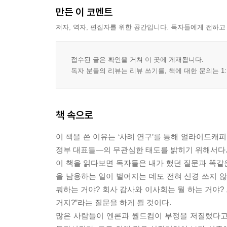
만든 이 코멘트
22 여보세요, 거기 누구 없소
저자, 역자, 편집자를 위한 공간입니다. 독자들에게 전하고
23 공익고발자
24 악마의 옹호자
접수된 글은 확인을 거쳐 이 곳에 게재됩니다.
25 또 다른 부정
독자 분들의 리뷰는 리뷰 쓰기를, 책에 대한 문의는 1:
26 정치적 보호망과 눈속임
27 모럴해저드에 빠진 내부자들
책 속으로
제 5 부 합리적 의심이 옳았다, 힘내라
이 책을 쓴 이유는 ‘사례 연구’를 통해 얼라이드
28 면피용 주석은 작게 쓴다
정부 대표들―의 무관심한 태도를 밝히기 위해서다
29 거짓말쟁이, 혐의를 인정하다
이 책을 읽다보면 독자들은 내가 했던 질문과 똑같은
30 후반전
을 남용하는 일이 벌어지는 데도 전혀 신경 쓰지 않
31 솜방망이 처벌
뭐하는 거야? 회사 감사와 이사회는 뭘 하는 거야
32 잡초만 무성한 정원
거지?”라는 질문을 하게 될 것이다.
33 한 번의 승리, 한 번의 패배
많은 사람들이 엔론과 월드컴이 부정을 저질렀다고
34 워렌 버핏과 공매도