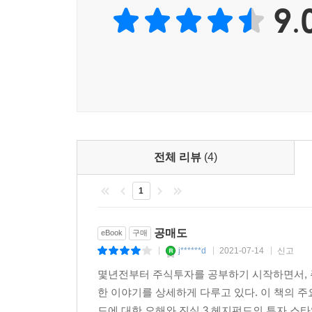
정부기관을 대신해 중소기업의 대출자격 심사를 
9.
능력이 없는 사람이 친척 명의로 대출을 받을 수 
등의 부정이 행해졌다. 그러나 이를 감시·감독, 
아인혼과 그의 동료들이 제시하는 각종 증거와 
아인혼은 얼라이드로부터 도청을 당하기도 하고 
당하기도 한다.
이 험난한 싸움을 널리 알리기 위해 아인혼은 책을 
재판을 냈다.
얼라이드가 주장한 대로 아인혼과 그의 동료들이 
전체 리뷰
(4)
이끌어 오지 않았을 것이다. 얼라이드는 아인혼이 
아이디어를 제시한 자선 컴퍼런스에서 약속한 
1
때문이다. 그리고 그동안 아인혼은 젊은 억만장자가 
용기가 있었기 때문에 비로소 맞볼 수 있는 승리였다
공매도
eBook
구매
글로벌 금융위기를 불러온 리먼브라더스 사태가 발
j******d
2021-07-14
신고
|
|
|
함으로써 다시 한 번 금융가의 주목을 받았다.
몇년전부터 주식투자를 공부하기 시작하면서, 
한 이야기를 상세하게 다루고 있다. 이 책의 주
드에 대한 오해와 진실 3 헤지펀드의 투자 스타일 