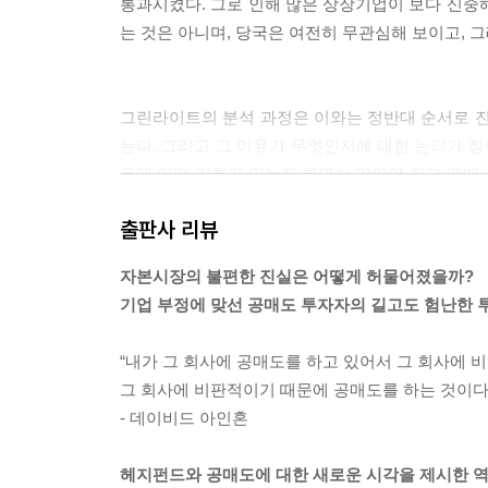
통과시켰다. 그로 인해 많은 상장기업이 보다 신중
는 것은 아니며, 당국은 여전히 무관심해 보이고, 그래
제 6 부 에필로그
35 초판 발행 후 진행된 이야기
그린라이트의 분석 과정은 이와는 정반대 순서로 진
36 리먼브라더스 사태, 또 다른 데자뷰
는다. 그리고 그 이유가 무엇인지에 대한 논리가 정
37 그들이 원한다면, 난 또 X파일을 쓸 수 있다
목에 어떤 기회가 있는지 분명히 알아야 하고 매매
38 긴 여정이 끝나다
시장에서 어떤 종목을 매수할 때 우리는 상대방 
39 진짜 피해자는 따로 있다
출판사 리뷰
떨어진다고 막연히 가정하는 것은 어리석은 짓이다. (
40 공매도가 가르쳐 준 교훈
자본시장의 불편한 진실은 어떻게 허물어졌을까?
주요 용어
기업 부정에 맞선 공매도 투자자의 길고도 험난한 
얼라이드의 공시 전략은 그저 그런 사항에 대해서는
감사의 말
거의 공시하지 않는 것이었다. 예를 들어 얼라이드
“내가 그 회사에 공매도를 하고 있어서 그 회사에 
업 실적이나 개별 투자자산의 전망 또는 가치에 대해
그 회사에 비판적이기 때문에 공매도를 하는 것이다.
작은 거짓말을 하는 데 스스럼이 없는 사람은 큰 거짓말
- 데이비드 아인혼
헤지펀드와 공매도에 대한 새로운 시각을 제시한 역
“얼라이드가 계속 이런 행태를 벌이도록 내버려 