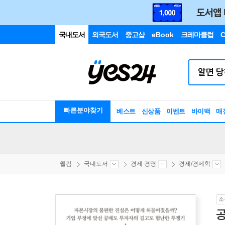
국내도서
외국도서
중고샵
eBook
크레마클럽
C
빠른분야찾기
베스트
신상품
이벤트
바이백
매
웰컴
국내도서
경제 경영
경제/경제학
소