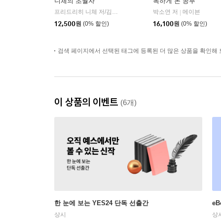
니체의 초월자
독하게 돈 공부
프리드리히 니체 저/김철 편역
히읏
박소연 저
메이븐
|
|
12,500
원
(0% 할인)
16,100
원
(0% 할인)
검색 페이지에서 선택된 태그에 등록된 더 많은 상품을 확인해 
이 상품의 이벤트
(6개)
한 눈에 보는 YES24 단독 선출간
e
상시
상