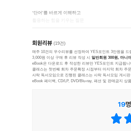
‘단어’를 바르게 이해하고
활용하는 힘을 키우는 질문
저자는 아이들이 단어를 몰라 수업 시간에 하고 싶은
회원리뷰
독서의 흐름이 끊기는 모습을 자주 목격했다. 이처럼
(19건)
저거, 그거” 같은 표현만 반복한다면, “어떤 거 
매주 10건의 우수리뷰를 선정하여 YES포인트 3만원을 드
3,000원 이상 구매 후 리뷰 작성 시
일반회원 300원, 마니아
그럼에도 아이가 단어를 찾지 못할 때는, “아, 투호
eBook은 다운로드 후 작성한 리뷰만 YES포인트 지급됩니
클래스는 첫번째 회차 주문확정 시점부터 마지막 회차 주문
글을 하나의 ‘장면’으로
사락 독서모임으로 진행된 클래스는 사락 독서모임 게시판
기억하게 돕는 질문
eBook 페이백, CD/LP, DVD/Blu-ray, 패션 및 판매금
저자는 책 속의 장면을 여행지처럼 생생하게 기억할
19
명
오래도록 머릿속에 남는다. 예를 들어 “아이가 슬펐
구체적인 장면은 오래도록 기억에 남는다. 독서가
등장인물과 친구가 되고 싶어?”, “그 장면에 들어가
생각을 더 깊게 만든다.