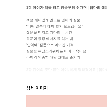
1장 아이가 책을 읽고 한숨부터 쉰다면 | 엄마의 
책을 재미있게 만드는 엄마의 질문
“어떤 말부터 해야 할지 모르겠어요”
질문을 던지고 기다리는 시간
질문에 긍정 에너지를 심는 법
‘만약에’ 질문으로 이어진 기적
질문을 부담스러워하는 아이의 속마음
아이의 엉뚱한 대답 그대로 즐기기
2장 단어의 뜻만 묻던 아이, 이제 달라졌어요 | 엄
‘이거, 그거, 저거’의 함정
상세 이미지
날씨로 표현하는 ‘감탄’의 의미
아이 머릿속 어휘 퍼즐 맞추기
엄마의 언어로 아이에게 질문하기
국어사전, 오늘의 단어 영양제