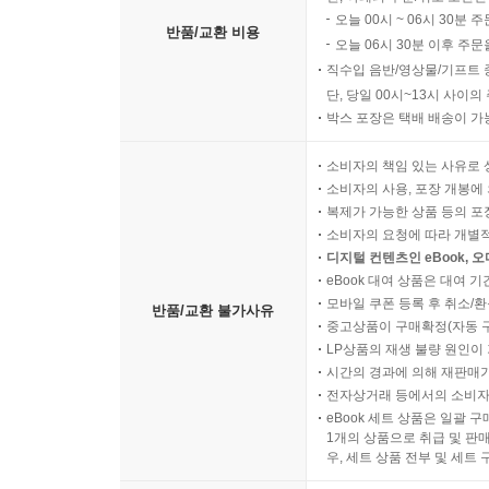
오늘 00시 ~ 06시 30분 
반품/교환 비용
오늘 06시 30분 이후 주문
직수입 음반/영상물/기프트 
단, 당일 00시~13시 사이
박스 포장은 택배 배송이 가
소비자의 책임 있는 사유로 
소비자의 사용, 포장 개봉에 
복제가 가능한 상품 등의 포장을 
소비자의 요청에 따라 개별
디지털 컨텐츠인 eBook, 
eBook 대여 상품은 대여 기
모바일 쿠폰 등록 후 취소/환
반품/교환 불가사유
중고상품이 구매확정(자동 
LP상품의 재생 불량 원인이 기
시간의 경과에 의해 재판매가
전자상거래 등에서의 소비자
eBook 세트 상품은 일괄 
1개의 상품으로 취급 및 판매
우, 세트 상품 전부 및 세트