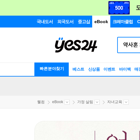
국내도서
외국도서
중고샵
eBook
크레마클럽
C
빠른분야찾기
베스트
신상품
이벤트
바이백
매
웰컴
eBook
가정 살림
자녀교육