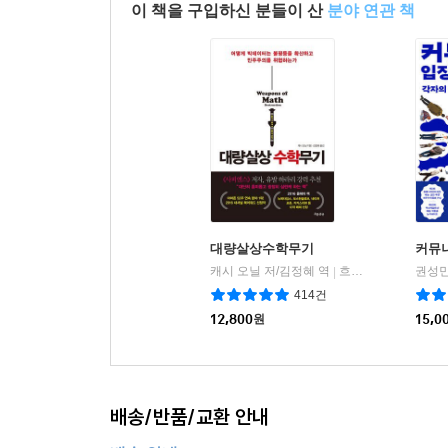
이 책을 구입하신 분들이 산
분야 연관 책
대량살상수학무기
커뮤
캐시 오닐 저/김정혜 역
흐름출판
권성민
|
414건
12,800
원
15,0
배송/반품/교환 안내