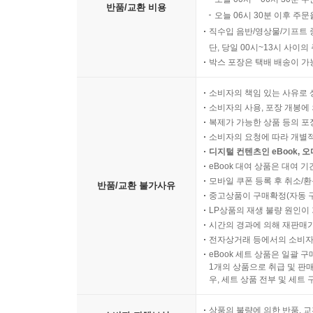
반품/교환 비용
오늘 06시 30분 이후 주문
직수입 음반/영상물/기프트 
단, 당일 00시~13시 사이
박스 포장은 택배 배송이 가
소비자의 책임 있는 사유로 
소비자의 사용, 포장 개봉에 
복제가 가능한 상품 등의 포장을 
소비자의 요청에 따라 개별
디지털 컨텐츠인 eBook, 
eBook 대여 상품은 대여 기
모바일 쿠폰 등록 후 취소/환
반품/교환 불가사유
중고상품이 구매확정(자동 
LP상품의 재생 불량 원인이 기
시간의 경과에 의해 재판매가
전자상거래 등에서의 소비자
eBook 세트 상품은 일괄 
1개의 상품으로 취급 및 판매
우, 세트 상품 전부 및 세트
상품의 불량에 의한 반품, 교