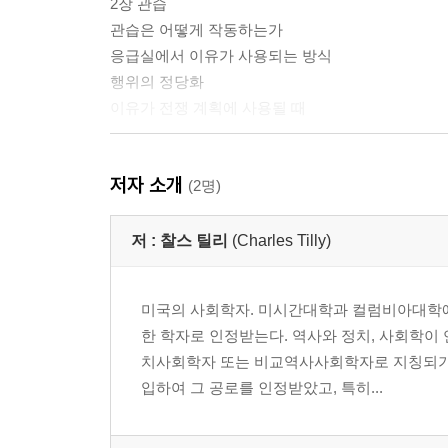
2장 관습
관습은 어떻게 작동하는가
응급실에서 이유가 사용되는 방식
행위의 정당화
이유가 전쟁 계획에 사용될 때
3장 이야기
저자 소개
이야기의 미덕
(2명)
이야기의 작용
수사학으로서의 이야기
저 :
찰스 틸리
(Charles Tilly)
변명, 사과 그리고 책망
생애사 이야기
미국의 사회학자. 미시간대학과 컬럼비아대학에서
악당의 자서전
한 학자로 인정받는다. 역사와 정치, 사회학이
투병기
치사회학자 또는 비교역사사회학자로 지칭되기도
입하여 그 공로를 인정받았고, 특히...
4장 코드
코드는 어떻게 작동하는가
공식의 작동