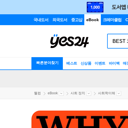
국내도서
외국도서
중고샵
eBook
크레마클럽
C
빠른분야찾기
베스트
신상품
이벤트
바이백
매
웰컴
eBook
사회 정치
사회학이해