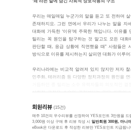
‘왜’라는 말에 담긴 사회적 상호작용의 구조
우리는 매일매일 누군가의 말을 듣고 또 전하며 살
존재하지요. 그런 면에서 우리가 나누는 말을 자
대화에 가득한 ‘이유’에 주목한 책입니다. 이유를
틸리는 꼭 원인을 탐구하는 것 말고도 모든 대화에
판단할 때, 응급 상황에 직면했을 때” 사람들은 
방식으로 이유를 제시하는지 살피면 대화가 이루어지
우리나라에는 비교적 알려져 있지 않지만 저자 찰스
민주화, 테러리즘 등 다양한 정치과정의 원인을 연
거듭하던 중 틸리는 소수 유력자들의 의도적인 결
사회적 과정은 소수의 결정보다는 많은 이들이 나
사람들이 주고받는 ‘이유’가 있었습니다. 그렇기에
회원리뷰
이유’를 분석해 사회적 상호작용의 구조를 탐구한 
(15건)
매주 10건의 우수리뷰를 선정하여 YES포인트 3만원을 드
3,000원 이상 구매 후 리뷰 작성 시
일반회원 300원, 마니아
누군가가 이유를 대는 이유를 알면
eBook은 다운로드 후 작성한 리뷰만 YES포인트 지급됩니
사회, 관계, 대화 뒷면에 숨겨진 진실이 보인다