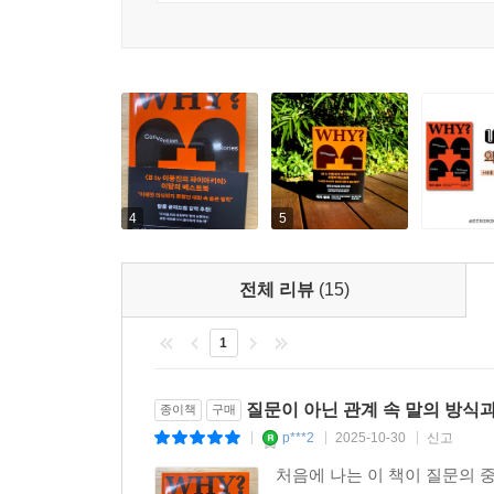
살피고자 하는 분들에게 이 책을 권합니다.
4
5
전체 리뷰
(15)
1
질문이 아닌 관계 속 말의 방식
종이책
구매
p***2
2025-10-30
신고
|
|
|
처음에 나는 이 책이 질문의 