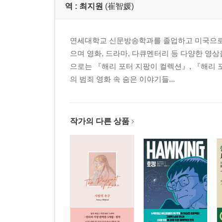
역 :
최지원
(崔智媛)
의료 코드
의료 과실
이야기를 코드로 전환하기
연세대학교 신문방송학과를 졸업하고 미국으로 
코드의 약점
으며 영화, 드라마, 다큐멘터리 등 다양한 영
으로는 『해리 포터 지팡이 컬렉션』, 『해리 
5장 학술적 논고
의 범죄 영화 속 숨은 이야기들...
학술적 논고의 역할
폭력에 관한 학술적 논고
범죄 분석 코드
작가의 다른 상품
공유자원의 관리
코드와 경합
인간의 진화에 관한 학술적 논고
팔색조의 다이아몬드
학술적 논고에 관한 재고
6장 네 가지 이유의 조화
테러를 바라보는 엄격한 시선