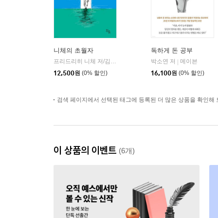
니체의 초월자
독하게 돈 공부
프리드리히 니체 저/김철 편역
히읏
박소연 저
메이븐
|
|
12,500
원
(0% 할인)
16,100
원
(0% 할인)
검색 페이지에서 선택된 태그에 등록된 더 많은 상품을 확인해 
이 상품의 이벤트
(6개)