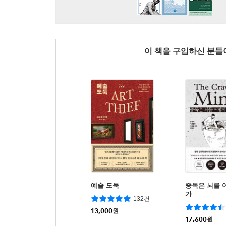
이 책을 구입하신 분
예술 도둑
중독은 뇌를 
가
132건
13,000
원
17,600
원