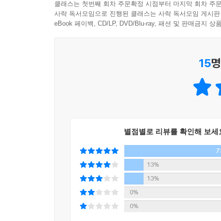
클래스는 첫번째 회차 주문확정 시점부터 마지막 회차 주문
사락 독서모임으로 진행된 클래스는 사락 독서모임 게시판
그렇다면 대화에는 어떤 이유가 숨어 있고 또 이유
eBook 페이백, CD/LP, DVD/Blu-ray, 패션 및 판매금
제시 유형을 분석하며 그 유형을 관습, 이야기,
달라지고 각 유형에 따라 달라지는 이유를 살피면
15
명
전달할 때, 그 방식이 같을 수는 없겠지요.
간단히 예를 들어볼까요? 누군가가 다른 사람의 책
봐. 2. 미안해, 내가 어제 잠을 좀 못 잤어. 3.
문제를 떠나 여기에 완벽하게 올바른 이유는 없다
됐다”라는 ‘관습’적인 이유를 통해 우리는 이미 
별점별로 리뷰를 확인해 보세
설명합니다. 공식적인 상황이라면 특정한 판단 규칙에
7
제시하지요. 각 유형의 이유 제시가 어떻게 이루
핵심입니다.
13%
13%
“사람들이 당신에게 제시하는 이유는 당신과의 관
0%
관계를 반영하고, 수립하고, 복구하며, 협상하는 
0%
‘이유’를 정확히 돌아보면 우리 주변 관계의 사회