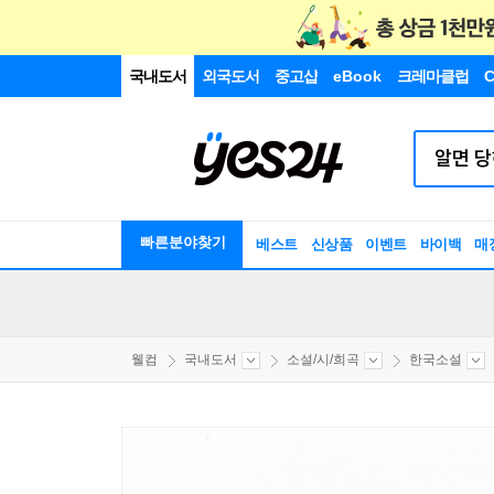
국내도서
외국도서
중고샵
eBook
크레마클럽
C
빠른분야찾기
베스트
신상품
이벤트
바이백
매
웰컴
국내도서
소설/시/희곡
한국소설