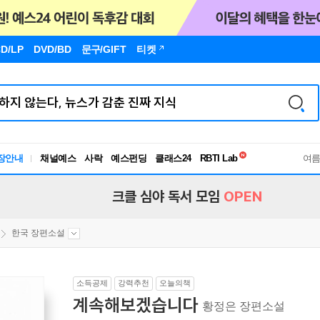
D/LP
DVD/BD
문구
/GIFT
티켓
독서유형검사
장안내
채널예스
사락
예스펀딩
클래스24
RBTI Lab
여
독서유형검사
크클 심야 독서 모임
OPEN
한국 장편소설
소득공제
강력추천
오늘의책
계속해보겠습니다
황정은 장편소설