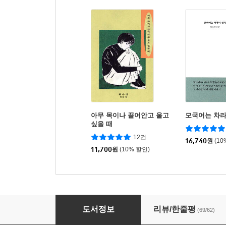
아무 목이나 끌어안고 울고
모국어는 차라
싶을 때
12건
16,740
원
(10
11,700
원
(10% 할인)
계속해보겠습니다
도서정보
리뷰/한줄평
(69/62)