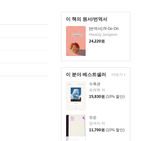
이 책의 원서/번역서
[번역서] I'll Go On
Hwang Jungeun
24,220
원
이 분야 베스트셀러
더보기
수족관
유래혁 저
15,930
원
(10% 할인)
모순
양귀자 저
11,700
원
(10% 할인)