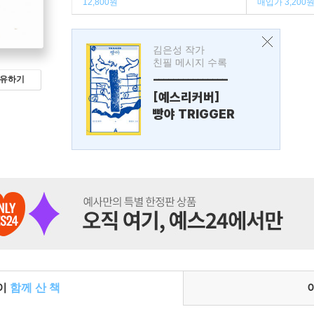
12,800원
매입가 3,200
김은성 작가
친필 메시지 수록
---------------
유하기
[예스리커버]
빵야 TRIGGER
들이
함께 산 책