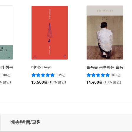
리 침묵
디디의 우산
슬픔을 공부하는 슬픔
100건
135건
301건
% 할인)
13,500
원
(10% 할인)
14,400
원
(10% 할인)
배송/반품/교환