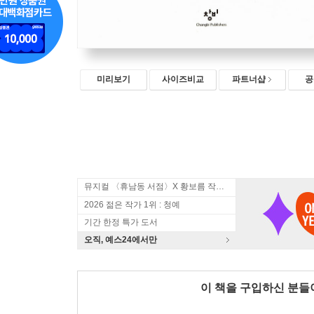
미리보기
사이즈비교
파트너샵
공
뮤지컬 〈휴남동 서점〉X 황보름 작가 북토크
2026 젊은 작가 1위 : 청예
기간 한정 특가 도서
오직, 예스24에서만
이 책을 구입하신 분