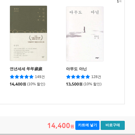
1
/4
연년세세 年年歲歲
아무도 아닌
149건
128건
14,400
원
(10% 할인)
13,500
원
(10% 할인)
14,400
카트에 넣기
바로구매
원