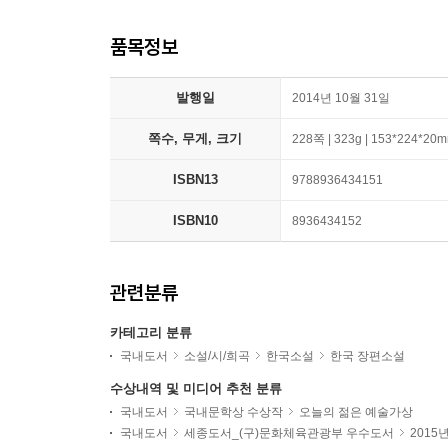
품목정보
발행일
2014년 10월 31일
쪽수, 무게, 크기
228쪽 | 323g | 153*224*20
ISBN13
9788936434151
ISBN10
8936434152
관련분류
카테고리 분류
국내도서
소설/시/희곡
한국소설
한국 장편소설
수상내역 및 미디어 추천 분류
국내도서
국내문학상 수상작
오늘의 젊은 예술가상
국내도서
세종도서_(구)문화체육관광부 우수도서
2015