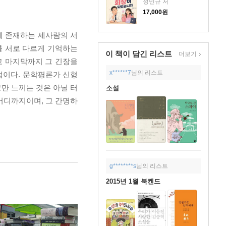
정민규 저
17,000
원
에 존재하는 세사람의 서
를 서로 다르게 기억하는
이 책이 담긴
리스트
더보기
고 마지막까지 그 긴장을
x******7
님의 리스트
점이다. 문학평론가 신형
그만 느끼는 것은 아닐 터
소설
어디까지이며, 그 간명하
g********s
님의 리스트
2015년 1월 북켄드