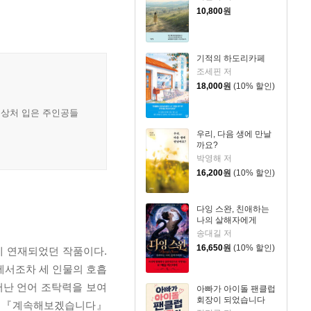
10,800
원
기적의 하도리카페
조세핀 저
18,000
원
(10% 할인)
 상처 입은 주인공들
우리, 다음 생에 만날
까요?
박영해 저
16,200
원
(10% 할인)
다잉 스완, 친애하는
나의 살해자에게
송대길 저
16,650
원
(10% 할인)
에 연재되었던 작품이다.
에서조차 세 인물의 호흡
어난 언어 조탁력을 보여
아빠가 아이돌 팬클럽
회장이 되었습니다
. 『계속해보겠습니다』