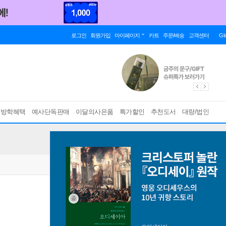
로그인
회원가입
마이페이지
카트
주문/배송
고객센터
Gl
름방학혜택
예사단독판매
이달의사은품
특가할인
추천도서
대량/법인