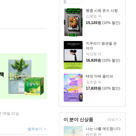
빵충 사육 준수 사항
김혜영 저
15,120
원
(10% 할인)
지푸라기 왕관을 쓴
여자
박상영 저
16,920
원
(10% 할인)
태양 아래 올리브
김초엽 저
17,820
원
(10% 할인)
년 08월 31일
이 분야 신상품
더보기
나는 나를 애도합니다
펼쳐보기
배진희 저