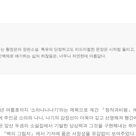
는 황정은의 장편소설. 특유의 단정하고도 리드미컬한 문장은 시처럼 울리고,
고백체로 얘기하는 삶의 하찮음은, 너무나 처연한데 아름답다.
13년 여름호까지 ‘소라나나나기’라는 제목으로 계간 『창작과비평』
에 주인공 소라와 나나, 나기의 감정선이 더욱더 깊고 선명해져 행간
은은 앞선 두권의 소설집에서 기발한 상상력과 그것을 구현해내는 뛰
인 『백의 그림자』에서 기저에 품은 서정성을 유감없이 보여주었다