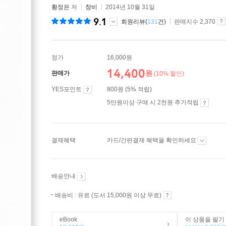
황정은
저
창비
2014년 10월 31일
9.1
회원리뷰(
131
건)
판매지수 2,370
정가
16,000원
14,400
원
판매가
(10% 할인)
YES포인트
800원 (5% 적립)
5만원이상 구매 시 2천원 추가적립
결제혜택
카드/간편결제 혜택을 확인하세요
배송안내
배송비 : 유료 (도서 15,000원 이상 무료)
eBook
이 상품을 팔기