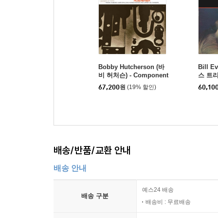
Bobby Hutcherson (바
Bill E
비 허처슨) - Component
스 트리오
s [LP]
ms [L
67,200
원
(19% 할인)
60,10
배송/반품/교환 안내
배송 안내
예스24 배송
배송 구분
배송비 : 무료배송