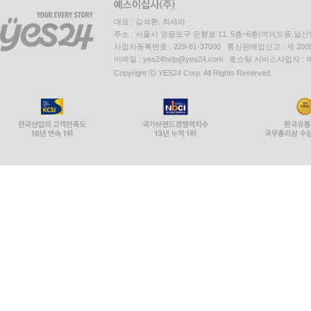
대표 : 김석환, 최세라
주소 : 서울시 영등포구 은행로 11, 5층~6층(여의도동,일신
사업자등록번호 : 229-81-37000 통신판매업신고 : 제 200
이메일 : yes24help@yes24.com 호스팅 서비스사업자 :
Copyright ⓒ YES24 Corp. All Rights Reserved.