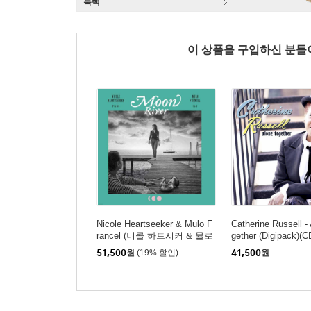
룩백
이 상품을 구입하신 분
Nicole Heartseeker & Mulo F
Catherine Russell -
rancel (니콜 하트시커 & 뮬로
gether (Digipack)(C
프란셀) - Moon River [LP]
51,500
원
(19% 할인)
41,500
원