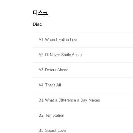
디스크
Disc
A1
When I Fall in Love
A2
I'll Never Smile Again
A3
Detour Ahead
A4
That's All
B1
What a Difference a Day Makes
B2
Temptation
B3
Secret Love