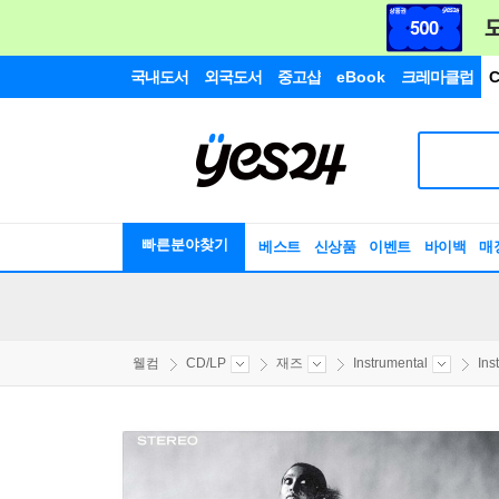
국내도서
외국도서
중고샵
eBook
크레마클럽
C
빠른분야찾기
베스트
신상품
이벤트
바이백
매
웰컴
CD/LP
재즈
Instrumental
Ins