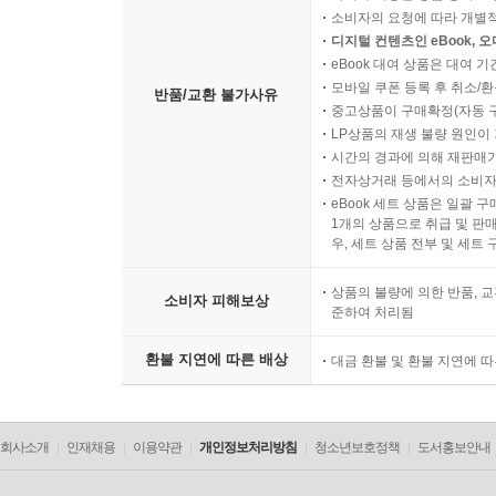
소비자의 요청에 따라 개별
디지털 컨텐츠인 eBook, 
eBook 대여 상품은 대여 기
모바일 쿠폰 등록 후 취소/환
반품/교환 불가사유
중고상품이 구매확정(자동 
LP상품의 재생 불량 원인이 기
시간의 경과에 의해 재판매가
전자상거래 등에서의 소비자
eBook 세트 상품은 일괄 
1개의 상품으로 취급 및 판매
우, 세트 상품 전부 및 세트
상품의 불량에 의한 반품, 교
소비자 피해보상
준하여 처리됨
환불 지연에 따른 배상
대금 환불 및 환불 지연에 
회사소개
인재채용
이용약관
개인정보처리방침
청소년보호정책
도서홍보안내