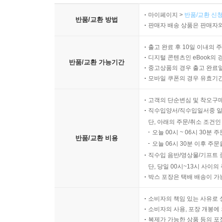
마이페이지 >
반품/교환 신청
반품/교환 방법
판매자 배송 상품은 판매자와
출고 완료 후 10일 이내의 
디지털 콘텐츠인 eBook의 
반품/교환 가능기간
중고상품의 경우 출고 완료일
모바일 쿠폰의 경우 유효기간(
고객의 단순변심 및 착오구
직수입양서/직수입일서중 일
단, 아래의 주문/취소 조건인
오늘 00시 ~ 06시 30분 
반품/교환 비용
오늘 06시 30분 이후 주문
직수입 음반/영상물/기프트 
단, 당일 00시~13시 사이
박스 포장은 택배 배송이 가
소비자의 책임 있는 사유로 
소비자의 사용, 포장 개봉에 
복제가 가능한 상품 등의 포장을 