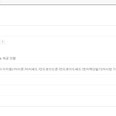
기
능 제공 안함
니터 미지원) /아이폰 /아이패드 /안드로이드폰 /안드로이드패드 /전자책단말기(저사양 기기 