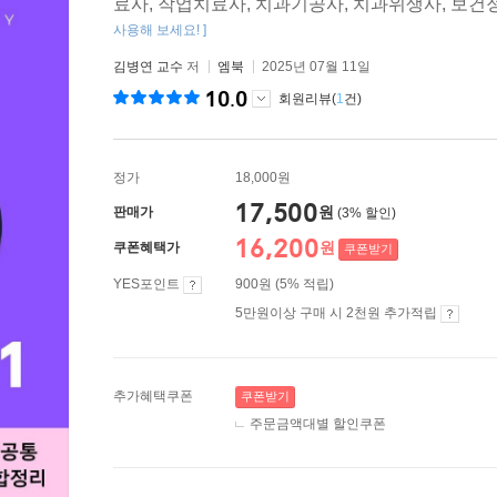
료사, 작업치료사, 치과기공사, 치과위생사, 보
사용해 보세요! ]
김병연 교수
저
엠북
2025년 07월 11일
10.0
회원리뷰(
1
건)
정가
18,000원
17,500
원
판매가
(3% 할인)
16,200
원
쿠폰혜택가
쿠폰받기
YES포인트
900원 (5% 적립)
5만원이상 구매 시 2천원 추가적립
추가혜택쿠폰
쿠폰받기
주문금액대별 할인쿠폰