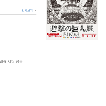
펼쳐보기
계법규 시험 공통