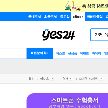
국내도서
외국도서
중고샵
eBook
크레마클럽
C
빠른분야찾기
베스트
신상품
이벤트
바이백
매
웰컴
eBook
수험서
보건/위생/의학