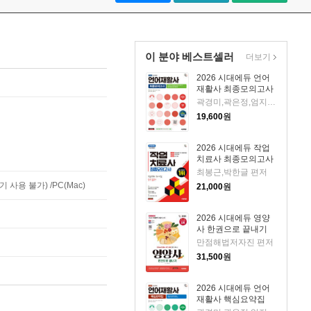
이 분야 베스트셀러
더보기
2026 시대에듀 언어
재활사 최종모의고사
곽경미,곽은정,엄지연,이보람 편저
19,600
원
2026 시대에듀 작업
치료사 최종모의고사
최봉근,박한글 편저
사용 불가) /PC(Mac)
21,000
원
2026 시대에듀 영양
사 한권으로 끝내기
만점해법저자진 편저
31,500
원
2026 시대에듀 언어
재활사 핵심요약집