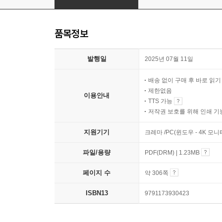
품목정보
발행일
2025년 07월 11일
배송 없이 구매 후 바로 읽
제한없음
이용안내
TTS 가능
저작권 보호를 위해 인쇄 기
지원기기
크레마 /PC(윈도우 - 4K 모
파일/용량
PDF(DRM) | 1.23MB
페이지 수
약 306쪽
ISBN13
9791173930423