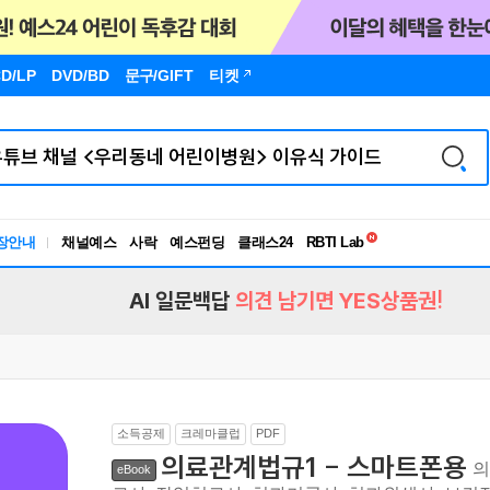
D/LP
DVD/BD
문구
/GIFT
티켓
독서유형검사
RBTI Lab
장안내
채널예스
사락
예스펀딩
클래스24
독서유형검사
AI 일문백답
의견 남기면 YES상품권!
소득공제
크레마클럽
PDF
의료관계법규1 - 스마트폰용
의
eBook