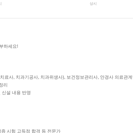
시
상시
부하세요!
업치료사, 치과기공사, 치과위생사), 보건정보관리사, 안경사 의료관
 정리
및 신설 내용 반영
자격증 시험 고득점 합격 등 전문가