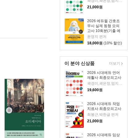
곽경미,곽은정,엄지연,이보람,오영미 편저
21,000
원
2026 에듀윌 간호조
무사 실제 동형 모의
고사 10회분(기출 예
상문제+무료특강)
윤영지 편저
18,000
원
(10% 할인)
이 분야 신상품
더보기
2026 시대에듀 언어
재활사 최종모의고사
곽경미,곽은정,엄지연,이보람 편저
19,600
원
2026 시대에듀 작업
치료사 최종모의고사
최봉근,박한글 편저
21,000
원
2026 시대에듀 임상