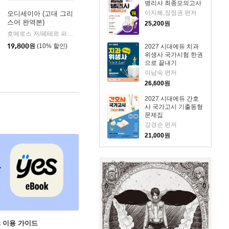
병리사 최종모의고사
이지혜,장정권 편저
오디세이아 (고대 그리
스어 완역본)
25,200
원
k)
호메로스 저/페테르 파울 루벤스 그림/박문재 역
현대지성
|
19,800
원
(10% 할인)
2027 시대에듀 치과
위생사 국가시험 한권
으로 끝내기
이남숙 편저
26,600
원
2027 시대에듀 간호
사 국가고시 기출동형
문제집
강경순 편저
21,000
원
ok 이용 가이드