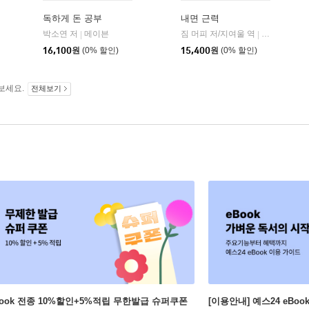
독하게 돈 공부
내면 근력
자음과모음
박소연 저
메이븐
짐 머피 저/지여울 역
윌북(willboo
|
|
|
16,100
원
(0% 할인)
15,400
원
(0% 할인)
보세요.
전체보기
Book 전종 10%할인+5%적립 무한발급 슈퍼쿠폰
[이용안내] 예스24 eBo