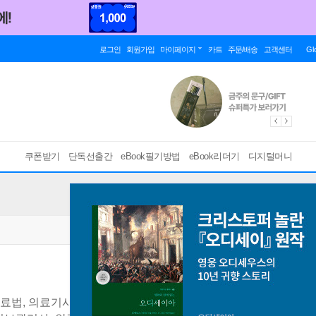
로그인
회원가입
마이페이지
카트
주문/배송
고객센터
Gl
쿠폰받기
단독선출간
eBook필기방법
eBook리더기
디지털머니
료법, 의료기사법, 의료기사, 임상병리사, 방사선사, 물리치