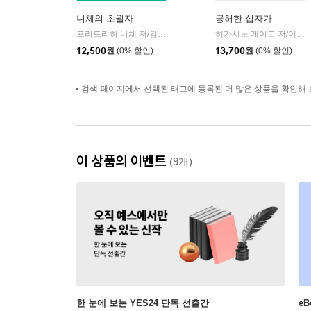
니체의 초월자
공허한 십자가
프리드리히 니체 저/김철 편역
히읏
히가시노 게이고 저/이선희 역
|
12,500
원
(0% 할인)
13,700
원
(0% 할인)
검색 페이지에서 선택된 태그에 등록된 더 많은 상품을 확인해 
이 상품의 이벤트
(9개)
한 눈에 보는 YES24 단독 선출간
e