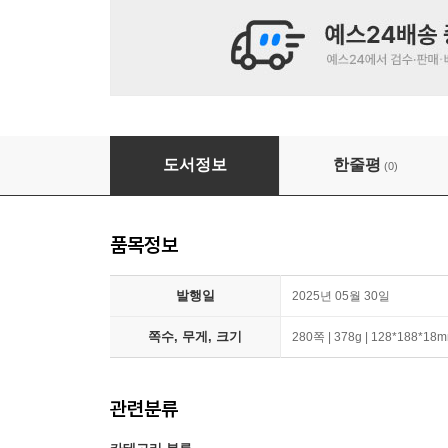
오역하는 말들
도서정보
한줄평
(0)
품목정보
발행일
2025년 05월 30일
쪽수, 무게, 크기
280쪽 | 378g | 128*188*18
관련분류