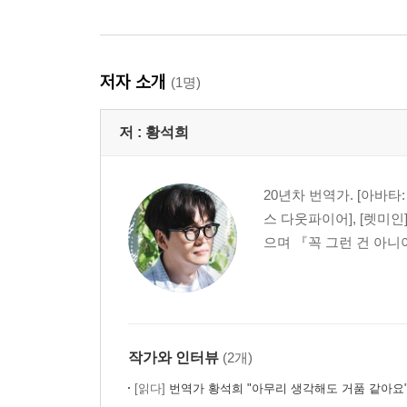
저자 소개
(1명)
저 :
황석희
20년차 번역가. [아바타: 
스 다웃파이어], [렛미
으며 『꼭 그런 건 아니
작가와 인터뷰
(2개)
[읽다]
번역가 황석희 "아무리 생각해도 거품 같아요