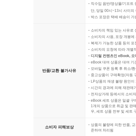
직수입 음반/영상물/기프트 
단, 당일 00시~13시 사이
박스 포장은 택배 배송이 가
소비자의 책임 있는 사유로 
소비자의 사용, 포장 개봉에 
복제가 가능한 상품 등의 포장을 
소비자의 요청에 따라 개별
디지털 컨텐츠인 eBook, 
eBook 대여 상품은 대여 기
모바일 쿠폰 등록 후 취소/환
반품/교환 불가사유
중고상품이 구매확정(자동 
LP상품의 재생 불량 원인이 기
시간의 경과에 의해 재판매가
전자상거래 등에서의 소비자
eBook 세트 상품은 일괄 
1개의 상품으로 취급 및 판매
우, 세트 상품 전부 및 세트
상품의 불량에 의한 반품, 교
소비자 피해보상
준하여 처리됨