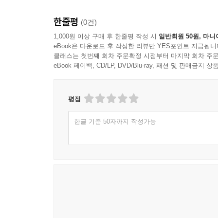
무엇보다 다채롭다. 시선은 다정한데 표현은 거침없
‘여지’란 말의 사전적 정의는 ‘남은 땅’이다. 누굴
한줄평
(0건)
말아야 한다. 절벽으로 떨어지지 않고 까치발로라도 
새벽부터 아침, 점심, 저녁으로 이어지는 일상의 쳇바퀴
1,000원 이상 구매 후 한줄평 작성 시
일반회원 50원, 마니
--- p.264
eBook은 다운로드 후 작성한 리뷰만 YES포인트 지급됩니
[파친코], 영화 [에브리씽 에브리웨어 올 앳 원스
클래스는 첫번째 회차 주문확정 시점부터 마지막 회차 주문
애정이 느껴지고, 번역가로 자리 잡기 전까지 지난
개인적인 행복과 타인의 불행을 동시에 마주하는 
eBook 페이백, CD/LP, DVD/Blu-ray, 패션 및 판매금
방점이 찍혀 있다.
가해하다. 감히 번역해 낼 수 없을 만큼.
“나를 사랑하고 아끼는 사람의 말을 더 귀담아들어
--- p.272
평점
여기고 내 인생에 지분 한 톨 없는 사람들이 하는 
한글 기준 50자까지 작성가능
있나.”(89~90쪽)
가족을 통해 장착한 인류애는 사회로 자연스레 옮아
언제부턴가 말로 상처 주고, 극한으로 몰아가는 사회
인간은 함께 살아갈 수밖에 없는 다분히 사회적인 
이상의 의미를 갖는다. 같은 말도 전달하는 사람
오역하지 않는 것이 중요하지만, 어떤 순간에는 