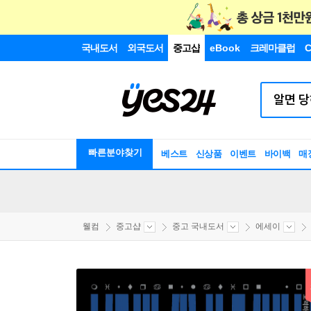
국내도서
외국도서
중고샵
eBook
크레마클럽
C
빠른분야찾기
베스트
신상품
이벤트
바이백
매
웰컴
중고샵
중고 국내도서
에세이