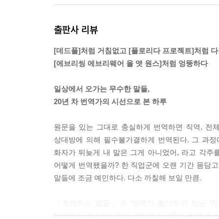
‘성공은 운’이란 말을 오역해선 안 된다. 아마 본
출판사 리뷰
‘오로지 노력’도 아니다. 개화할 정도로 충분히 쌓아
--- p.232
[데드풀]처럼 거침없고 [플로리다 프로젝트]처럼 
[에브리씽 에브리웨어 올 앳 원스]처럼 엉뚱하다
이들은 그 어떤 뻔한 문장을 주더라도 오역한다. 
건 상식이다. 누구 하나라도, 아니, 여럿이서 오역
일상에서 오가는 무수한 말들,
는 정역이니까. 이런 집단적인 오역은 방법이 없다.
20년 차 번역가의 시선으로 본 하루
--- pp.238-239
원문을 있는 그대로 충실하게 번역하면 직역, 전
의도가 악하든, 역하든 요령이 좋은 오역은 혐오 시
상대방에 의해 필수불가결하게 번역된다. 그 과정
--- p.242
화자가 뒤늦게 내 말은 그게 아니었어, 라고 각주를
어떻게 번역됐을까? 한 직업군에 오랜 기간 몸담고
다정한 사람이 훨씬 많다. 다정한 사람이 훨씬 많다.
말들에 조금 예민하다. 다소 까칠해 보일 만큼.
주문처럼 중얼대곤 소보로빵을 한입 베어 문다. 정
다.
『오역하는 말들』은 ‘번역가 황석희’가 아닌 ‘작가 
--- p.253
[보헤미안 랩소디], [에브리씽 에브리웨어 올 앳 원