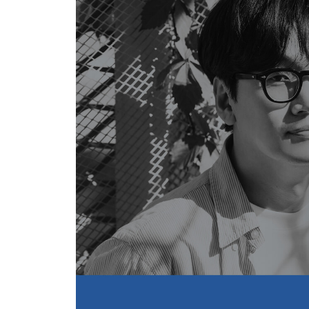
열 살짜리 석희는 상상이나 했을까
올인의 유래를 기억해야 해
볼륨과 게인
혹시 외롭나?
존이었던 마이클에서 다시 존으로
그냥 보고 싶어서 그래
결혼해요 vs. 집에 가요
S#3 한낮의 거실
엄마 얼굴을 빤히 쳐다본다
후진 농담
놀라운 아이
육아는 지지고 볶는 것
엄마의 말을 번역하지 않기로
많이 보고 싶을지도 모르니까
아이 사전, 어른 사전