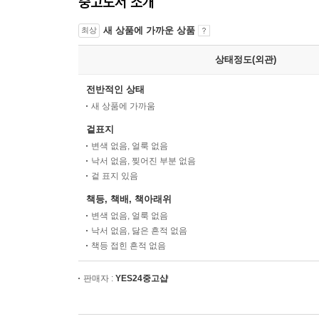
중고도서 소개
새 상품에 가까운 상품
최상
상태정도(외관)
전반적인 상태
새 상품에 가까움
겉표지
변색 없음, 얼룩 없음
낙서 없음, 찢어진 부분 없음
겉 표지 있음
책등, 책배, 책아래위
변색 없음, 얼룩 없음
낙서 없음, 닳은 흔적 없음
책등 접힌 흔적 없음
판매자 :
YES24중고샵