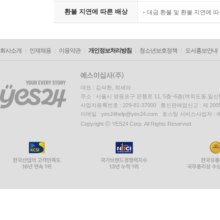
환불 지연에 따른 배상
대금 환불 및 환불 지연에 
회사소개
인재채용
이용약관
개인정보처리방침
청소년보호정책
도서홍보안내
대표 : 김석환, 최세라
주소 : 서울시 영등포구 은행로 11, 5층~6층(여의도동,일신
사업자등록번호 : 229-81-37000 통신판매업신고 : 제 200
이메일 : yes24help@yes24.com 호스팅 서비스사업자 :
Copyright ⓒ YES24 Corp. All Rights Reserved.