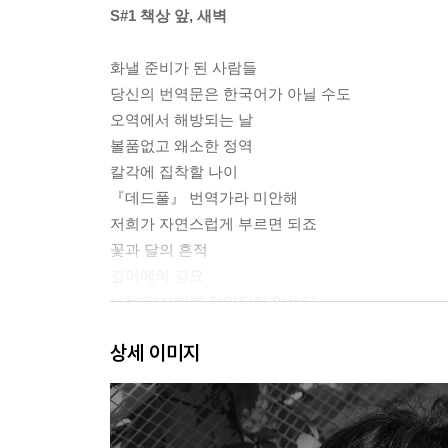
S#1 책상 앞, 새벽
화낼 준비가 된 사람들
당신의 번역문은 한국어가 아닐 수도
오역에서 해방되는 날
볼품없고 왜소한 정역
칼각에 집착할 나이
『데드풀』 번역가라 미안해
저희가 자연스럽게 부르면 되죠
꽃과 달의 흔적
깊이에의 강요
나는 당신에게 정의되지 않는다
상세 이미지
S#2 아침 공원 산책
체 게바라가 그러디?
번역가를 믿지 마세요