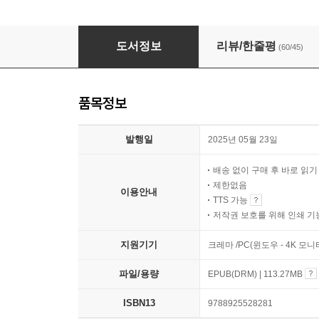
엔비디아 젠슨 황, 생각하는 기계
도서정보
리뷰/한줄평
(60/45)
품목정보
발행일
2025년 05월 23일
배송 없이 구매 후 바로 읽
제한없음
이용안내
TTS 가능
저작권 보호를 위해 인쇄 기
지원기기
크레마 /PC(윈도우 - 4K 모
파일/용량
EPUB(DRM) | 113.27MB
ISBN13
9788925528281