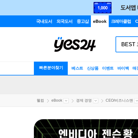
국내도서
외국도서
중고샵
eBook
크레마클럽
C
빠른분야찾기
베스트
신상품
이벤트
바이백
매
웰컴
eBook
경제 경영
CEO/비즈니스맨