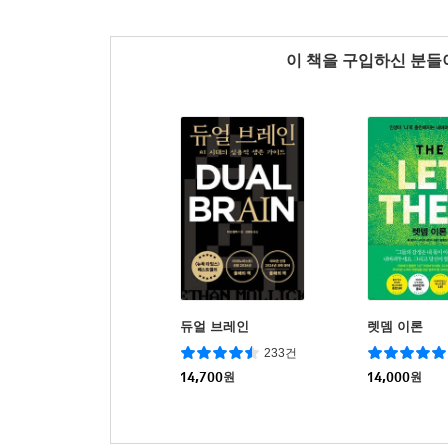
이 책을 구입하신 분
듀얼 브레인
렛뎀 이론
233건
14,700
원
14,000
원