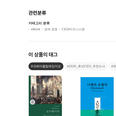
관련분류
카테고리 분류
eBook
경제 경영
CEO/비즈니스맨
이 상품의 태그
#크레마클럽에있어요
#2026_휴넷CEO_추천도서
#