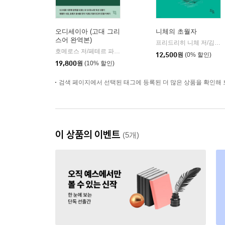
오디세이아 (고대 그리
니체의 초월자
스어 완역본)
프리드리히 니체 저/김철 편역
호메로스 저/페테르 파울 루벤스 그림/박문재 역
현대지성
|
12,500
원
(0% 할인)
19,800
원
(10% 할인)
검색 페이지에서 선택된 태그에 등록된 더 많은 상품을 확인해 
이 상품의 이벤트
(5개)