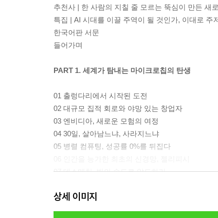
추천사 | 한 사람의 지칠 줄 모르는 뚝심이 만든 새로
특집 | AI 시대를 이끌 주역이 될 것인가, 이대로 
한국어판 서문
들어가며
PART 1. 세계가 탐내는 마이크로칩의 탄생
01 출렁다리에서 시작된 도전
02 대규모 집적 회로와 야망 있는 창업자
03 엔비디아, 새로운 모험의 여정
04 30일, 살아남느냐, 사라지느냐
05 병렬 컴퓨팅, 성공률 0%를 뒤집다
06 인간을 능가한 최초의 신경망, 젤리피시
07 데스매치, 빛의 속도로 압도하라
08 고객을 붙잡아두는 강박적 루프 전략
상세 이미지
09 인류 최고의 기술이 된 쿠다
10 미래를 예측하는 공명