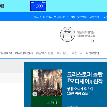
로그인
회원가입
마이페이지
카트
주문/배송
고객센터
Gl
름방학혜택
예사단독판매
이달의사은품
특가할인
추천도서
대량/법인