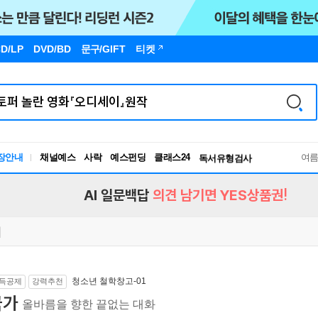
D/LP
DVD/BD
문구
/GIFT
티켓
장안내
채널예스
사락
예스펀딩
클래스24
독서유형검사
여
RBTI Lab
독서유형검사
AI 일문백답
의견 남기면 YES상품권!
청소년 철학창고-01
득공제
강력추천
국가
올바름을 향한 끝없는 대화