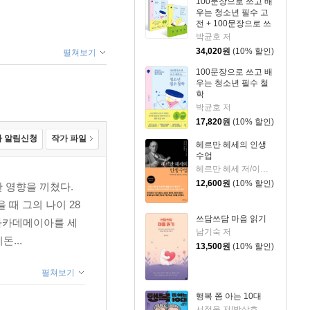
100문장으로 쓰고 배
우는 청소년 필수 고
전 + 100문장으로 쓰
고 배우는 청소년 필
박균호 저
수 철학 세트
34,020
원
(10% 할인)
펼쳐보기
100문장으로 쓰고 배
우는 청소년 필수 철
학
박균호 저
17,820
원
(10% 할인)
 알림신청
작가 파일
헤르만 헤세의 인생
수업
헤르만 헤세 저/이선미 역
12,600
원
(10% 할인)
 영향을 끼쳤다.
때 그의 나이 28
쓰담쓰담 마음 읽기
 아카데메이아를 세
남기숙 저
...
13,500
원
(10% 할인)
펼쳐보기
행복 쫌 아는 10대
서정욱 저/방상호 그림