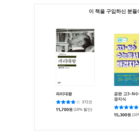
이 책을 구입하신 분
파리대왕
공완 고3~N
경지식
372건
11,700
원
(10% 할인)
15,300
원
(10