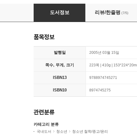
국가
도서정보
리뷰/한줄평
(7/5)
품목정보
발행일
2005년 03월 15일
쪽수, 무게, 크기
223쪽 | 410g | 153*224*20
ISBN13
9788974745271
ISBN10
8974745275
관련분류
카테고리 분류
국내도서
청소년
청소년 철학/종교/윤리