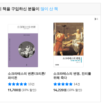
이 책을 구입하신 분들이
많이 산 책
3
/4
소크라테스의 변론/크리톤/
소크라테스의 변명, 진리를
파이돈
위해 죽다
13건
14건
11,700
원
(10% 할인)
14,220
원
(10% 할인)