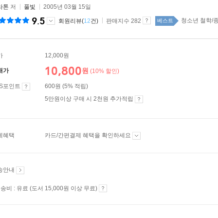
라톤
저
풀빛
2005년 03월 15일
9.5
청소년 철학/종교
회원리뷰(
12
건)
판매지수 282
베스트
가
12,000원
10,800
원
매가
(10% 할인)
ES포인트
600원 (5% 적립)
5만원이상 구매 시 2천원 추가적립
제혜택
카드/간편결제 혜택을 확인하세요
송안내
송비 : 유료 (도서 15,000원 이상 무료)