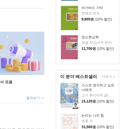
바가바드 기타
한혜정 편저
9,900
원
(10% 할인)
정신현상학
헤겔 저/김은주 편저
11,700
원
(10% 할인)
이 분야 베스트셀러
더보기
도서 모음
스스로 생각하고 싶은
너에게
고가 후미타케 글/나라노 그림/권영주 역
펼쳐보기
15,120
원
(10% 할인)
논리는 나의 힘
최훈 저
31,500
원
(10% 할인)