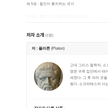
제 5권 : 철인이 통치하는 국가
제 6권 : 통치자의 자질과 좋음의 이데아
제 7권 : 철인 통치자의 완성
저자 소개
(1명)
제 8권 : 타락한 국가와 혼
저 :
플라톤
(Platon)
제 9권 : 마음속의 이상 국가
고대 그리스 철학자. 
제 10권 : 올바른 삶에 대한 보상
명문 귀족 집안에서 태어
세였다. 그 후 여러 곳
웠다. 소크라테스의 사상