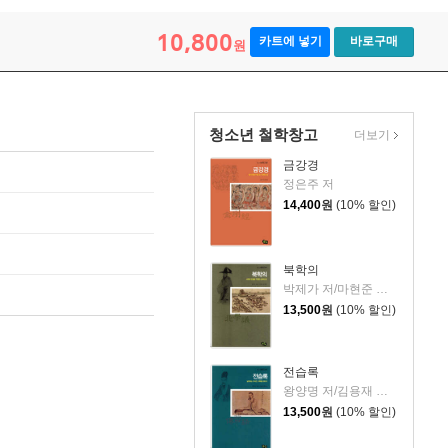
10,800
카트에 넣기
바로구매
원
청소년 철학창고
더보기
금강경
정은주 저
14,400
원
(10% 할인)
북학의
박제가 저/마현준 편역
13,500
원
(10% 할인)
전습록
왕양명 저/김용재 편역
13,500
원
(10% 할인)