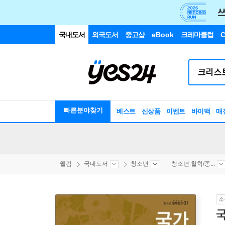
국내도서
외국도서
중고샵
eBook
크레마클럽
C
빠른분야찾기
베스트
신상품
이벤트
바이백
매
웰컴
국내도서
청소년
청소년 철학/종...
소