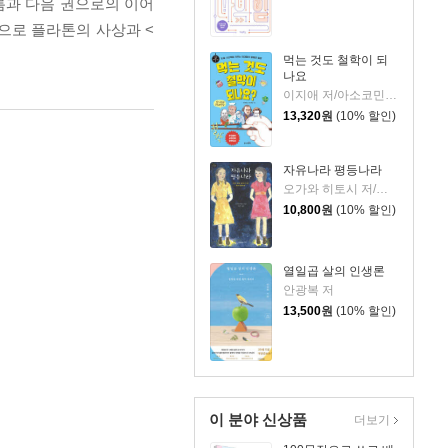
름과 다음 권으로의 이어
으로 플라톤의 사상과 <
먹는 것도 철학이 되
나요
이지애 저/아소코민 그림
13,320
원
(10% 할인)
자유나라 평등나라
오가와 히토시 저/서슬기 역
10,800
원
(10% 할인)
열일곱 살의 인생론
안광복 저
13,500
원
(10% 할인)
이 분야 신상품
더보기