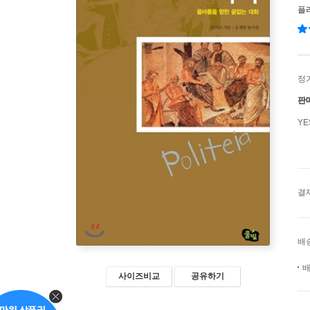
플
정
판
Y
결
배
배
사이즈비교
공유하기