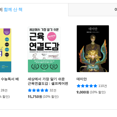
들이
함께 산 책
수 수능독서 배
세상에서 가장 알기 쉬운
데미안
근육연결도감 : 셀프케어편
110건
28건
32건
9,000
원
(10% 할인)
% 할인)
15,750
원
(10% 할인)