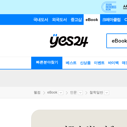
국내도서
외국도서
중고샵
eBook
크레마클럽
C
빠른분야찾기
베스트
신상품
이벤트
바이백
매
웰컴
eBook
인문
철학일반