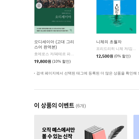
오디세이아 (고대 그리
니체의 초월자
스어 완역본)
프리드리히 니체 저/김철 편역
호메로스 저/페테르 파울 루벤스 그림/박문재 역
현대지성
|
12,500
원
(0% 할인)
19,800
원
(10% 할인)
검색 페이지에서 선택된 태그에 등록된 더 많은 상품을 확인해 
이 상품의 이벤트
(6개)