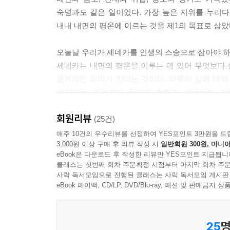
숙명과도 같은 일이었다. 가장 높은 지위를 누리다
내내 내면의 평온에 이르는 것을 제1의 목표로 삼았
오늘날 우리가 세네카를 인생의 스승으로 삼아야 하
세네카는 내면의 평온을 이루는 데 있어 무엇보다
옮겨야만 의미가 있다는 것이다. 아무리 삶에 대해
것’이라는 가르침에 독일의 철학자 알베르트 키
마음먹는다. 『바꿀 수 없는 것에 인생을 소모하지
회원리뷰
문제들에 관한 세네카의 이야기를 세 차례의 수업으
(25건)
세네카의 삶 또한 깊이 파고드는 이 책은 요동치는
매주 10건의 우수리뷰를 선정하여 YES포인트 3만원을 드
3,000원 이상 구매 후 리뷰 작성 시
일반회원 300원, 마니아
되어줄 것이다.
eBook은 다운로드 후 작성한 리뷰만 YES포인트 지급됩니
클래스는 첫번째 회차 주문확정 시점부터 마지막 회차 주문
“잘 산다는 것은 철학의 선물”
사락 독서모임으로 진행된 클래스는 사락 독서모임 게시판
자신과 사람, 운명에 관한 가장 지혜로운 해답
eBook 페이백, CD/LP, DVD/Blu-ray, 패션 및 판매금
우리는 살아가면서 다양한 도전 과제들을 맞닥뜨린다
25
명
것도 있고, 자기 자신과의 관계에서 비롯한 것도 있