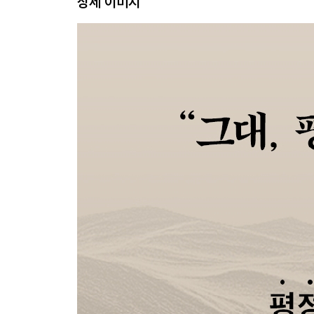
상세 이미지
두 번째 수업 | 나를 가장 흔들리게 하는 ‘나’
08 내면을 정돈하라
09 마음의 평온을 얻는 방법
10 나의 삶과 내면 돌보기
11 더 나은 삶을 위한 자기수양
12 내가 누구인지 아는 것의 힘
13 불행을 행복으로 바꿀 수 있다
14 진정성 있는 삶
세 번째 수업 | 나를 결핍되게 만드는 사람과의 관계
15 피할 수 없는 연결과 갈등
16 내면의 균형이 우선이다
17 우리에게 필요한 인생의 스승
나오며 | 그대, 자기 자신을 행복하게 하라!
참고 문헌