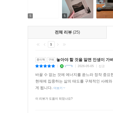
세네카의 예리한 통찰과 견고한 지혜는 2,000년의
진정한 자유, 연결과 갈등, 균형과 조화…. 삶의 
5
5
2,000년의 세월을 뛰어넘는 가르침
세네카의 말과 글에 담긴 철학과 지혜
전체 리뷰
(25)
세네카는 철학이 삶의 실천으로 이어져야 한다고
1
이끄는 탁월한 말과 글을 남겼다. 격동의 시대 속에
놓아야 할 것을 알면 인생이 가
종이책
구매
ㆍ우리는 실제보다는 상상에 고통받는다. (71쪽)
s****h
2026-05-05
신고
|
|
|
ㆍ어렵기 때문에 감히 시작하지 못하는 것이 아니라, 
바꿀 수 없는 것에 에너지를 쏟느라 정작 중요
ㆍ잘 죽는 법을 모르는 사람은 결코 바람직한 삶을 살 수
현재에 집중하는 삶의 태도를 구체적인 사례와 
ㆍ자기 자신을 소유한 자는 아무것도 잃지 않는다. (1
게 됩니다.
ㆍ얼마나 살지는 나에게 달려 있지 않으나, 얼마나 진
더보기
이 리뷰가 도움이 되었나요?
『바꿀 수 없는 것에 인생을 소모하지 마라』는 세
내면을 쌓아올리고, 타인에 의해 흔들리지 않는 주