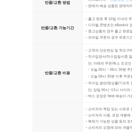
반품/교환 방법
판매자 배송 상품은 판매자와
출고 완료 후 10일 이내의 
디지털 콘텐츠인 eBook의 
반품/교환 가능기간
중고상품의 경우 출고 완료일
모바일 쿠폰의 경우 유효기간(
고객의 단순변심 및 착오구
직수입양서/직수입일서중 일
단, 아래의 주문/취소 조건인
오늘 00시 ~ 06시 30분 
반품/교환 비용
오늘 06시 30분 이후 주문
직수입 음반/영상물/기프트 
단, 당일 00시~13시 사이
박스 포장은 택배 배송이 가
소비자의 책임 있는 사유로 
소비자의 사용, 포장 개봉에 
복제가 가능한 상품 등의 포장을 
소비자의 요청에 따라 개별