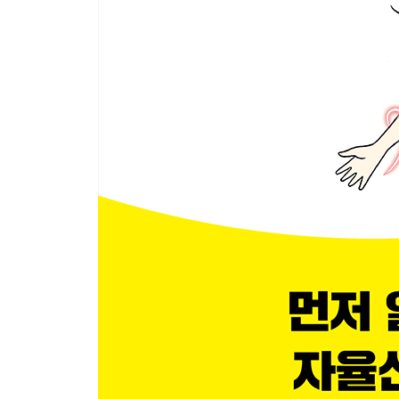
23 팔자 주름과 피부 처짐, 부종에 ‘하관’
24 스트레스에 좋은 혈자리① 짜증에 ‘태충’
25 스트레스에 좋은 혈자리② 기분 저하에 ‘신문’
26 스트레스에 좋은 혈자리③ 패닉, 응급 상황에 ‘내
27 기상병에 ‘예풍’
28 건초염에 ‘양계’
제3장 식품으로 관리하는 자율신경
29 균형 잡힌 식사의 기본은 한식
30 배에서 꼬르륵 소리가 나고 1시간 후에 먹는다
31 입맛의 변화는 내장이 보내는 피로 신호
32 매일 먹어야 할 최강 식품 토마토
33 피로가 쉽게 풀리지 않는다면 ‘이미다졸 펩타이
34 낫토는 저녁에 20분간 실온에 두었다가 먹는 것
35 햇빛을 받으면 영양가가 늘어나는 건조식품
36 숨은 기미에는 당근의 ‘베타카로틴’