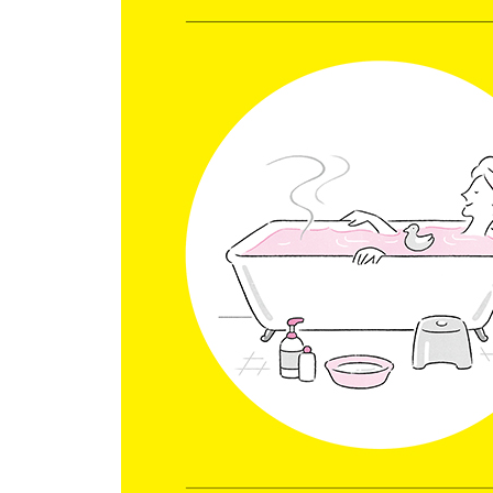
51 밤 11시에 자는 것이 이상적
52 수면 환경을 점검하자
53 수면의 질을 끌어 올리는 넙다리네갈래근 스트
54 허리 통증을 개선하는 엉덩이 스트레칭
55 탈모를 줄여 주는 두피 마사지
56 몸을 따뜻하게 해 생리통을 완화한다
57 컨디션이 좋을수록 보온에 힘쓴다
58 자신에게 맞는 향을 사용한다
59 바른 자세란?
60 ‘다리’를 단련하자
61 뼈를 튼튼하게 만드는 발뒤꿈치 떨어뜨리기
62 저녁 시간 화장실은 참지 않는다
63 여성은 7의 배수 남성은 8의 배수
64 현대병 ‘스마트폰 엘보’의 예방과 개선
65 당뇨병의 위험을 높이는 나쁜 습관 다섯 가지
제5장 마음을 다스려 관리하는 자율신경