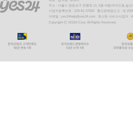
대표 : 김석환, 최세라
주소 : 서울시 영등포구 은행로 11, 5층~6층(여의도동,일신
사업자등록번호 : 229-81-37000 통신판매업신고 : 제 200
이메일 : yes24help@yes24.com 호스팅 서비스사업자 :
Copyright ⓒ YES24 Corp. All Rights Reserved.