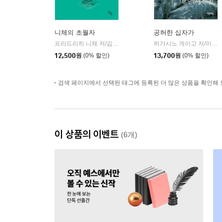
니체의 초월자
공허한 십자가
프리드리히 니체 저/김철 편역
히읏
히가시노 게이고 저/이선희 역
|
12,500
원
(0% 할인)
13,700
원
(0% 할인)
검색 페이지에서 선택된 태그에 등록된 더 많은 상품을 확인해 
이 상품의 이벤트
(6개)