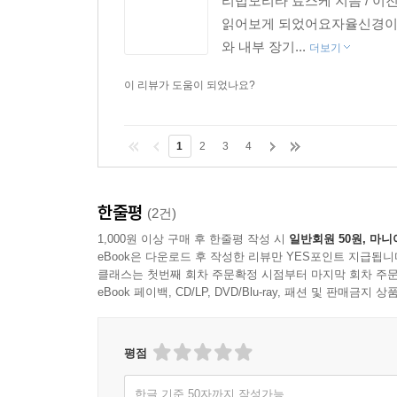
리법모리타 료스케 지음 / 이
읽어보게 되었어요자율신경이란
와 내부 장기...
더보기
이 리뷰가 도움이 되었나요?
1
2
3
4
한줄평
(2건)
1,000원 이상 구매 후 한줄평 작성 시
일반회원 50원, 마니
eBook은 다운로드 후 작성한 리뷰만 YES포인트 지급됩니
클래스는 첫번째 회차 주문확정 시점부터 마지막 회차 주문
eBook 페이백, CD/LP, DVD/Blu-ray, 패션 및 판매금
평점
한글 기준 50자까지 작성가능