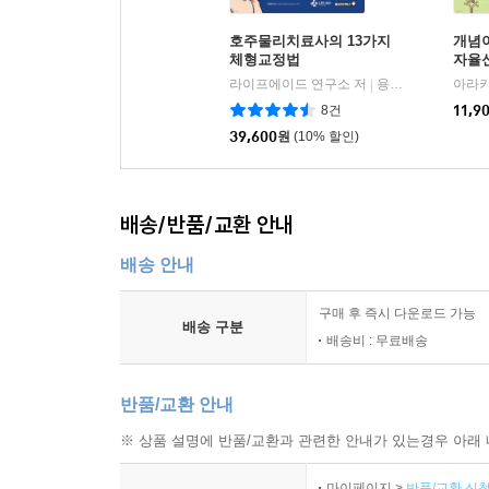
호주물리치료사의 13가지
개념이
체형교정법
자율
라이프에이드 연구소 저
용감한북스
|
8건
11,9
39,600
원
(10% 할인)
배송/반품/교환 안내
배송 안내
구매 후 즉시 다운로드 가능
배송 구분
배송비 : 무료배송
반품/교환 안내
※ 상품 설명에 반품/교환과 관련한 안내가 있는경우 아래 
마이페이지 >
반품/교환 신청