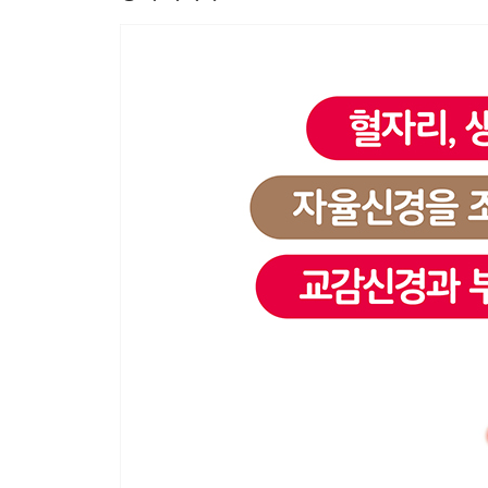
제2장 혈자리로 관리하는 자율신경
8 혈자리 지압의 세 가지 원칙
9 셀프로 뜸을 떠 보자
10 ‘천주, 풍지, 완골’혈이 효과를 발휘하는 4대 증상
11 목 · 어깨 결림 ‘수삼리’
12 허리 통증에 ‘양릉천’
13 휜 다리(O다리) 교정과 무릎 통증에 ‘곡천’
14 쉽게 피곤을 느끼는 사람은 ‘족임읍’
15 다리의 부종에 ‘풍륭’
16 종아리 경련에 ‘승산’
17 다리 냉증에는 ‘팔풍’, 손 냉증에는 ‘팔사’
18 피로한 위에 ‘족삼리’
19 숙면 혈자리 ‘실면’
20 생리통, 갱년기 장애에 ‘삼음교’
21 빈혈에는 ‘혈해’
22 대표적인 미용 혈자리 ‘사백’