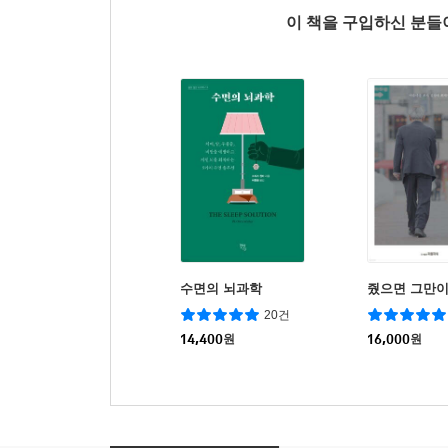
이 책을 구입하신 분
수면의 뇌과학
줬으면 그만
20건
14,400
원
16,000
원