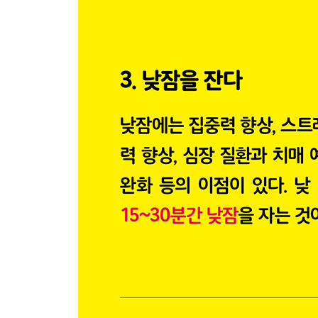
66 여덟 가지 스트레스 신호를 놓치지 않는다
67 장에는 의욕 스위치가 있다
68 스트레스에 좋은 ‘노래’, ‘웃음’, ‘눈물’
69 청소는 마음을 안정시킨다
70 대충, 적당히 하는 법을 배운다
71 어두운 뉴스로 마음이 불안할 때는
72 갑작스러운 공황 발작에는 주먹 쥐기 운동
73 마음의 컵을 스트레스로 가득 채우지 않는다
74 몸과 마음을 잠자기 모드로 바꾸는 밤 습관
75 소휴, 중휴, 대휴로 휴식을 구분한다
76 깨물근 마사지와 목빗근 스트레칭
77 슬플 때일수록 심호흡을
78 행복 호르몬 ‘세로토닌’을 늘리는 식품
79 많은 혈자리가 모인 눈 주변을 따뜻하게 한다
80 흥분계의 증상에는 물의 힘을 빌린다
제6장 계절과 날씨에 따라 관리하는 자율신경