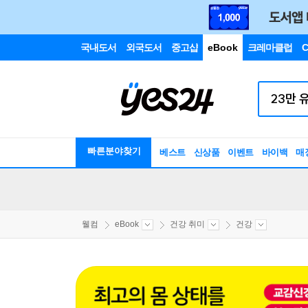
국내도서
외국도서
중고샵
eBook
크레마클럽
C
빠른분야찾기
베스트
신상품
이벤트
바이백
매
웰컴
eBook
건강 취미
건강