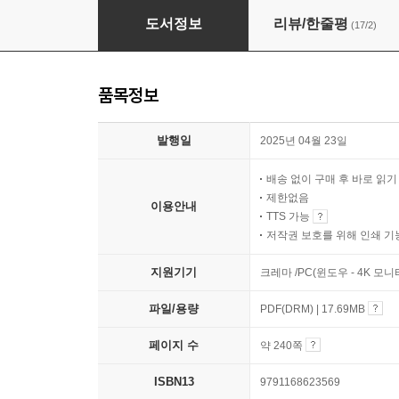
최고의 몸 상태를 만드는 100가지 자율신경 관
도서정보
리뷰/한줄평
(17/2)
품목정보
발행일
2025년 04월 23일
배송 없이 구매 후 바로 읽
제한없음
이용안내
TTS 가능
저작권 보호를 위해 인쇄 기
지원기기
크레마 /PC(윈도우 - 4K 모
파일/용량
PDF(DRM) | 17.69MB
페이지 수
약 240쪽
ISBN13
9791168623569