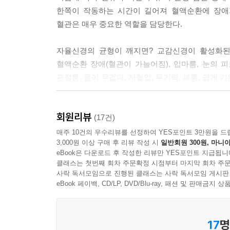
한쪽이 작동하는 시간이 길어져 혈액순환에 장애
혈관은 매우 중요한 역할을 담당한다.
자율신경의 균형이 깨지면? 교감신경이 활성화된 상태
혈액순환 장애(혈관이 가늘어짐), 입마름, 눈의 
관절통, 몸이 무겁다, 저혈압, 무기력, 복통, 쉽게
기본적으로는 깨어서 활동하는 낮 동안에는 교감신
회원리뷰
요즘처럼 스마트폰 사용 시간이 길고 피로와 스트레
(17건)
매주 10건의 우수리뷰를 선정하여 YES포인트 3만원을 드
3,000원 이상 구매 후 리뷰 작성 시
일반회원 300원, 마니아
자율신경을 관리하면 몸 상태가 회복될 뿐 아니라
eBook은 다운로드 후 작성한 리뷰만 YES포인트 지급됩니
미래의 질병도 예방할 수 있다!
클래스는 첫번째 회차 주문확정 시점부터 마지막 회차 주문
사락 독서모임으로 진행된 클래스는 사락 독서모임 게시판
요즘은 SNS 등의 영향으로 정보가 넘쳐나고 있다
eBook 페이백, CD/LP, DVD/Blu-ray, 패션 및 판매금
지속하는 힘이다. 특별하지 않아도 자신에게 맞는
해결할 수 없는 문제라 해도 잘 다스리며 살아갈 방법
17
명