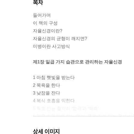
목차
들어가며
이 책의 구성
자율신경이란?
자율신경의 균형이 깨지면?
미병이란 사고방식
제1장 일곱 가지 습관으로 관리하는 자율신경
1 아침 햇빛을 받는다
2 목욕을 한다
3 낮잠을 잔다
4 복식 호흡을 익힌다
5 특효 만능 혈자리 ‘합곡’과 ‘백회’
6 몸을 따뜻하게 하는 양성, 몸을 차게 하는 음성 식
7 하루 10분 멍하니 있기
상세 이미지