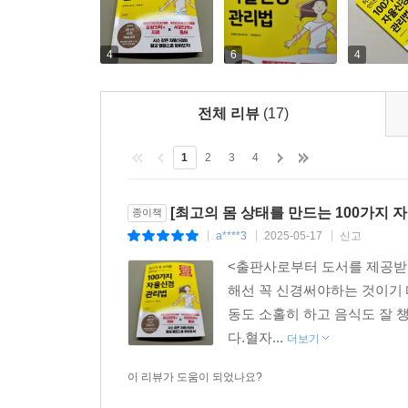
4
6
4
전체 리뷰
(17)
1
2
3
4
[최고의 몸 상태를 만드는 100가지 
종이책
a****3
2025-05-17
신고
|
|
|
<출판사로부터 도서를 제공받아
해선 꼭 신경써야하는 것이기 
동도 소홀히 하고 음식도 잘 
다.혈자...
더보기
이 리뷰가 도움이 되었나요?