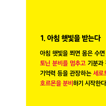
37 껍질과 하얀 귤락까지 건강에 좋은 귤
38 정신 건강에 좋은 바나나의 ‘트립토판’
39 의사가 필요 없는 식품들
40 감기 증상에는 무와 꿀
41 침뜸 치료에도 쓰이는 비파의 건강 효과
42 하루 달걀 한 개로 단백질 섭취
43 메밀 삶은 물의 ‘루틴’은 혈관을 젊어지게 하다
44 생리통이 있으면 ‘티라민’을 피한다
45 기호 식품과 건강의 균형
46 건강에 좋아 보이는 식품에 속지 않는다
47 장이 건강해지면 콜레스테롤이 감소한다
제4장 몸을 조절해 관리하는 자율신경
48 몸을 따뜻하게 관리한다
49 초 간단! 목 · 어깨 · 등 스트레칭
50 사무실 환경을 개선하자