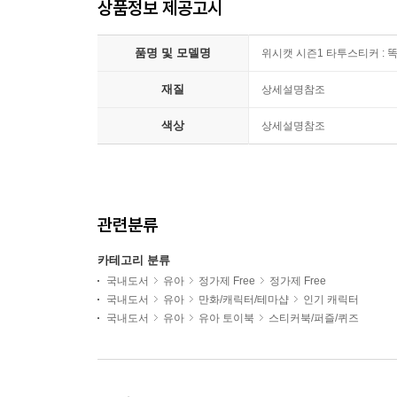
상품정보 제공고시
품명 및 모델명
위시캣 시즌1 타투스티커 : 
재질
상세설명참조
색상
상세설명참조
관련분류
카테고리 분류
국내도서
유아
정가제 Free
정가제 Free
국내도서
유아
만화/캐릭터/테마샵
인기 캐릭터
국내도서
유아
유아 토이북
스티커북/퍼즐/퀴즈