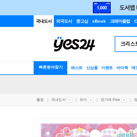
국내도서
외국도서
중고샵
eBook
크레마클럽
C
빠른분야찾기
베스트
신상품
이벤트
바이백
매
웰컴
국내도서
유아
정가제 Free
정