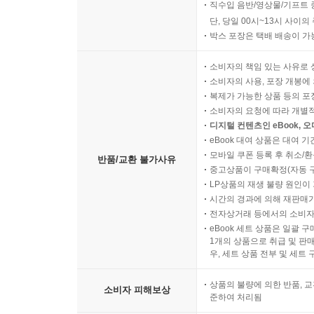
직수입 음반/영상물/기프트 
단, 당일 00시~13시 사이
박스 포장은 택배 배송이 가
소비자의 책임 있는 사유로 
소비자의 사용, 포장 개봉에 
복제가 가능한 상품 등의 포장을 
소비자의 요청에 따라 개별
디지털 컨텐츠인 eBook, 
eBook 대여 상품은 대여 기
모바일 쿠폰 등록 후 취소/환
반품/교환 불가사유
중고상품이 구매확정(자동 
LP상품의 재생 불량 원인이 기
시간의 경과에 의해 재판매가
전자상거래 등에서의 소비자
eBook 세트 상품은 일괄 
1개의 상품으로 취급 및 판매
우, 세트 상품 전부 및 세트
상품의 불량에 의한 반품, 교
소비자 피해보상
준하여 처리됨