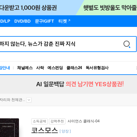
D/LP
DVD/BD
문구
/GIFT
티켓
독서유형검사
장안내
채널예스
사락
예스펀딩
클래스24
RBTI Lab
독서유형검사
AI 일문백답
의견 남기면 YES상품권!
자리와 천체관...
사이언스 클래식-04
소득공제
강력추천
코스모스
[ 양장 ]