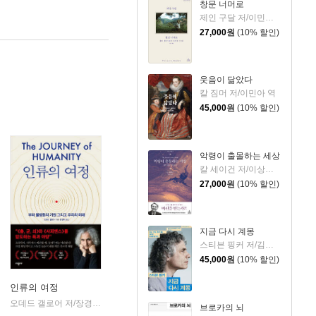
창문 너머로
제인 구달 저/이민아 역
27,000
원
(10% 할인)
웃음이 닮았다
칼 짐머 저/이민아 역
45,000
원
(10% 할인)
악령이 출몰하는 세상
칼 세이건 저/이상헌 역
27,000
원
(10% 할인)
지금 다시 계몽
스티븐 핑커 저/김한영 역
45,000
원
(10% 할인)
인류의 여정
식하우스
출판
오데드 갤로어 저/장경덕 역
시공사
|
브로카의 뇌