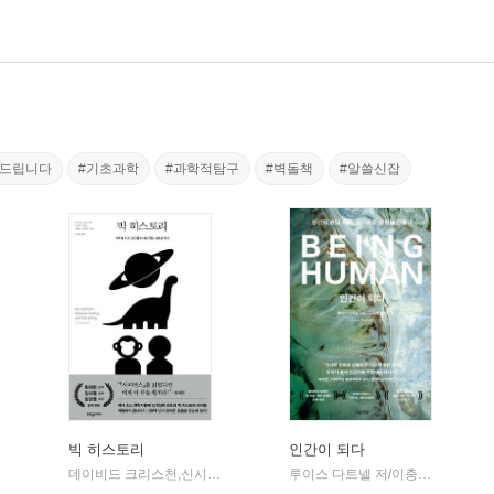
어드립니다
#기초과학
#과학적탐구
#벽돌책
#알쓸신잡
빅 히스토리
인간이 되다
흐름출판
데이비드 크리스천,신시아 브라운,크레이그 벤저민 저/이한음 역
루이스 다트넬 저/이충호 역
웅진지
흐름
|
|
|