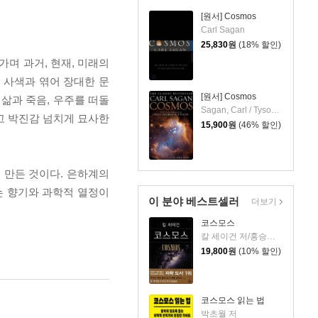
[원서] Cosmos
Carl Sagan
25,830
원
(18% 할인)
가며 과거, 현재, 미래의
 사색과 엮어 장대한 문
[원서] Cosmos
삶과 죽음, 우주를 떠돌
Sagan, Carl / Tyson, Neil Degrasse / Druyan, Ann
롭고 박진감 넘치게 묘사한
15,900
원
(46% 할인)
로 만든 것이다. 은하계의
는 향기와 과학적 열정이
이 분야 베스트셀러
더보기
코스모스
칼 세이건 저/홍승수 역
19,800
원
(10% 할인)
코스모스 읽는 법
박초월 저