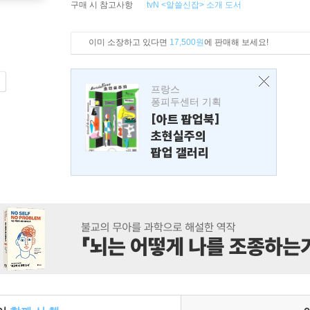
구매 시 참고사항
tvN <알쓸신잡> 소개 도서
이미 소장하고 있다면
17,500원
에 판매해 보세요!
프랑스
퐁피두센터 기획
[아트 팝업북]
초현실주의
팝업 갤러리