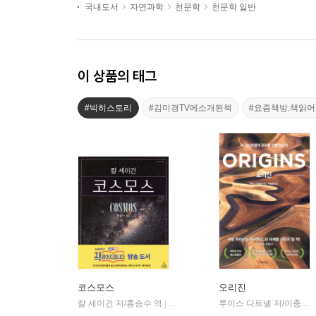
국내도서
자연과학
천문학
천문학 일반
이 상품의 태그
#빅히스토리
#김미경TV에소개된책
#요즘책방:책읽
코스모스
오리진
칼 세이건 저/홍승수 역
사이언스북스
루이스 다트넬 저/이충호 역
|