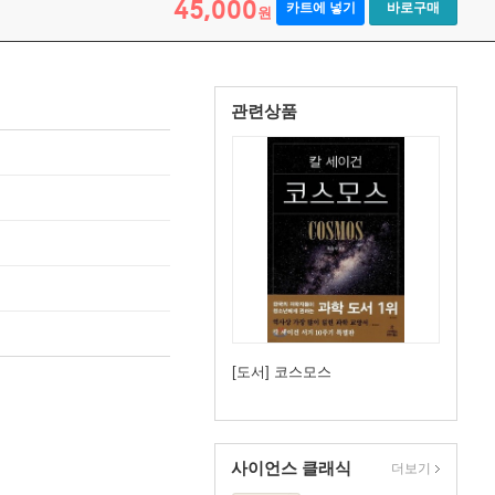
45,000
카트에 넣기
바로구매
원
관련상품
[도서] 코스모스
사이언스 클래식
더보기