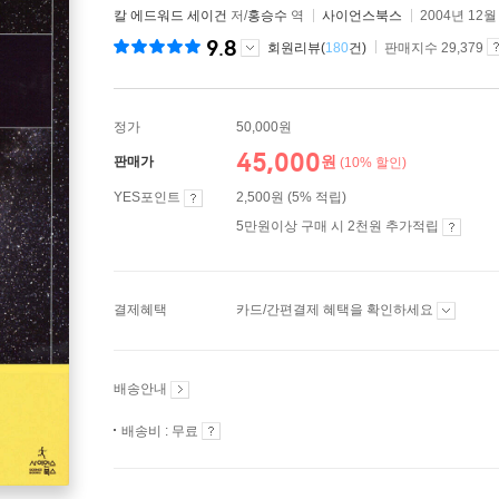
칼 에드워드 세이건
저/
홍승수
역
사이언스북스
2004년 12월
9.8
회원리뷰(
180
건)
판매지수 29,379
정가
50,000원
45,000
원
판매가
(10% 할인)
YES포인트
2,500원 (5% 적립)
5만원이상 구매 시 2천원 추가적립
결제혜택
카드/간편결제 혜택을 확인하세요
배송안내
배송비 : 무료