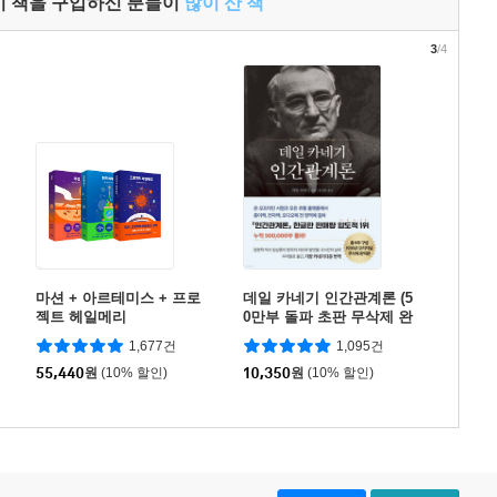
이 책을 구입하신 분들이
많이 산 책
3
/4
마션 + 아르테미스 + 프로
데일 카네기 인간관계론 (5
젝트 헤일메리
0만부 돌파 초판 무삭제 완
역본)
1,677건
1,095건
55,440
원
(10% 할인)
10,350
원
(10% 할인)