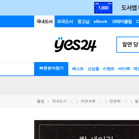
국내도서
외국도서
중고샵
eBook
크레마클럽
C
빠른분야찾기
베스트
신상품
이벤트
바이백
매
웰컴
국내도서
자연과학
천문학
별