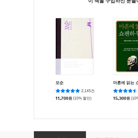
이 책을 구입하신 분
모순
마흔에 읽는 
2,145건
11,700
원
(10% 할인)
15,300
원
(10
코스모스