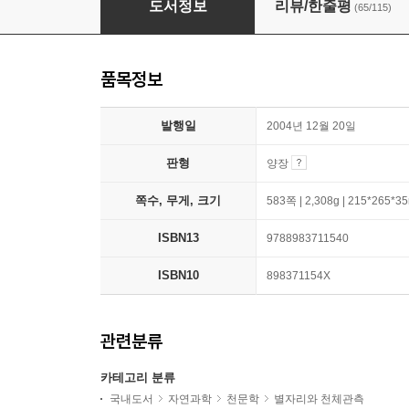
도서정보
리뷰/한줄평
(65/115)
품목정보
발행일
2004년 12월 20일
판형
양장
쪽수, 무게, 크기
583쪽 | 2,308g | 215*265*
ISBN13
9788983711540
ISBN10
898371154X
관련분류
카테고리 분류
국내도서
자연과학
천문학
별자리와 천체관측