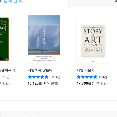
들이
함께 산 책
쇼펜하우어
작별하지 않는다
서양 미술사
862건
2,574건
123건
% 할인)
15,120
원
(10% 할인)
47,700
원
(10% 할인)