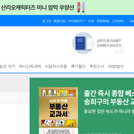
로그인
회원가입
마이페이지
카트
주문/배송
고객센터
Gl
젊은 작가
예사단독판매
이달의사은품
특가할인
추천도서
대량/법인