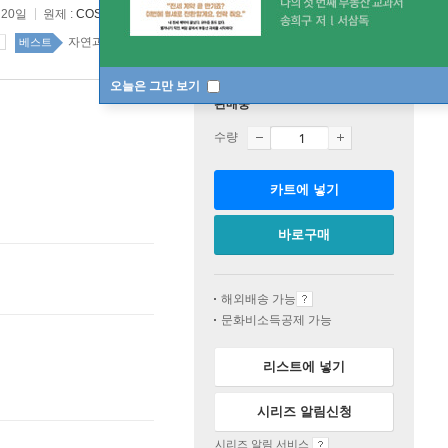
 20일
원제 :
COSMOS
자연과학 16위
자연과학 top20 65주
베스트
오늘은 그만 보기
판매중
수량
카트에 넣기
바로구매
해외배송 가능
문화비소득공제 가능
리스트에 넣기
시리즈 알림신청
시리즈 알림 서비스