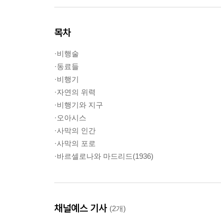
목차
·비행술
·동료들
·비행기
·자연의 위력
·비행기와 지구
·오아시스
·사막의 인간
·사막의 포로
·바르셀로나와 마드리드(1936)
채널예스 기사
(2개)