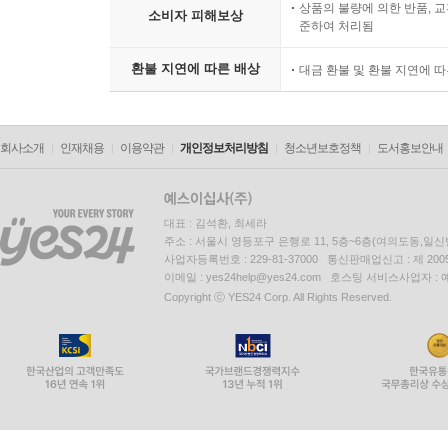
상품의 불량에 의한 반품, 교
소비자 피해보상
준하여 처리됨
환불 지연에 따른 배상
대금 환불 및 환불 지연에 
회사소개
인재채용
이용약관
개인정보처리방침
청소년보호정책
도서홍보안내
대표 : 김석환, 최세라
주소 : 서울시 영등포구 은행로 11, 5층~6층(여의도동,일신
사업자등록번호 : 229-81-37000 통신판매업신고 : 제 200
이메일 : yes24help@yes24.com 호스팅 서비스사업자 :
Copyright ⓒ YES24 Corp. All Rights Reserved.