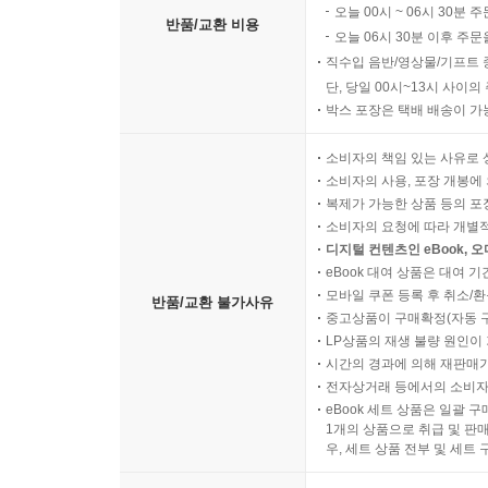
오늘 00시 ~ 06시 30분 
반품/교환 비용
오늘 06시 30분 이후 주문
직수입 음반/영상물/기프트 
단, 당일 00시~13시 사이
박스 포장은 택배 배송이 가
소비자의 책임 있는 사유로 
소비자의 사용, 포장 개봉에 
복제가 가능한 상품 등의 포장을 
소비자의 요청에 따라 개별
디지털 컨텐츠인 eBook, 
eBook 대여 상품은 대여 기
모바일 쿠폰 등록 후 취소/환
반품/교환 불가사유
중고상품이 구매확정(자동 
LP상품의 재생 불량 원인이 기
시간의 경과에 의해 재판매가
전자상거래 등에서의 소비자
eBook 세트 상품은 일괄 
1개의 상품으로 취급 및 판매
우, 세트 상품 전부 및 세트