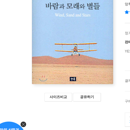
앙
정
판
Y
결
사이즈비교
공유하기
구