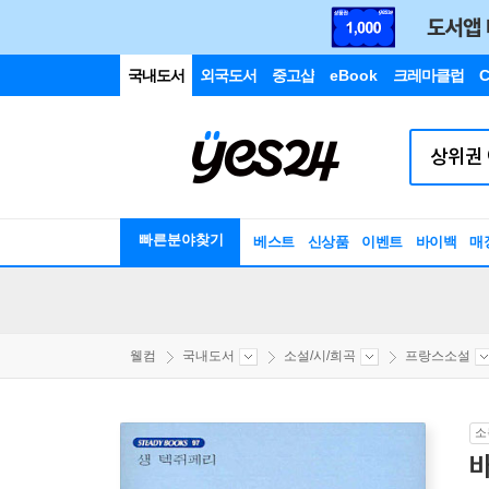
국내도서
외국도서
중고샵
eBook
크레마클럽
C
빠른분야찾기
베스트
신상품
이벤트
바이백
매
웰컴
국내도서
소설/시/희곡
프랑스소설
소