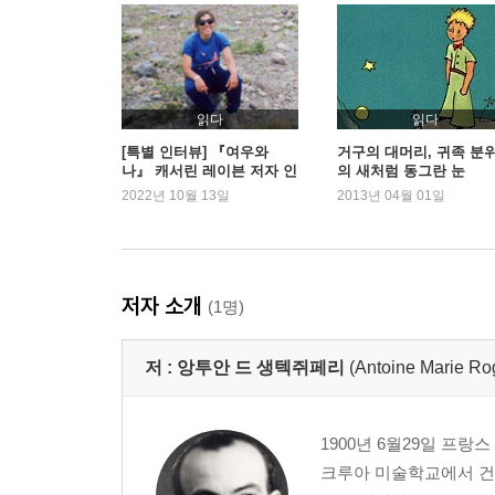
읽다
읽다
[특별 인터뷰] 『여우와
거구의 대머리, 귀족 분
나』 캐서린 레이븐 저자 인
의 새처럼 동그란 눈
터뷰
2022년 10월 13일
2013년 04월 01일
저자 소개
(1명)
저 :
앙투안 드 생텍쥐페리
(Antoine Marie Ro
1900년 6월29일 프
크루아 미술학교에서 건