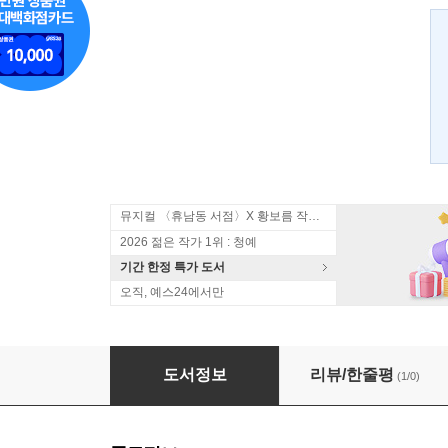
뮤지컬 〈휴남동 서점〉X 황보름 작가 북토크
2026 젊은 작가 1위 : 청예
기간 한정 특가 도서
오직, 예스24에서만
바람과 모래와 별들
도서정보
리뷰/한줄평
(1/0)