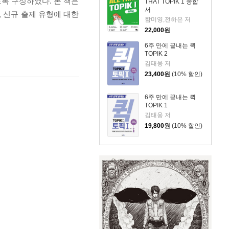
도록 구성하였다. 본 책은
THAT TOPIK 1 종합
서
 신규 출제 유형에 대한
함미영,전하은 저
22,000
원
6주 만에 끝내는 퀵
TOPIK 2
김태웅 저
23,400
원
(10% 할인)
6주 만에 끝내는 퀵
TOPIK 1
김태웅 저
19,800
원
(10% 할인)