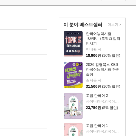
이 분야 베스트셀러
더보기
한국어능력시험
TOPIK II (토픽2) 합격
레시피
이태환 저
18,900
원
(10% 할인)
2026 김영북스 KBS
한국어능력시험 단권
끝장
길자은 저
31,500
원
(10% 할인)
고급 한국어 2
사이버한국외국어대학교 한국어학부 저
23,750
원
(5% 할인)
고급 한국어 1
사이버한국외국어대학교 한국어학부 저