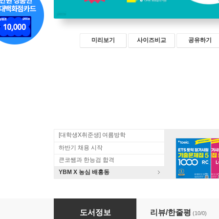
미리보기
사이즈비교
공유하기
[대학생X취준생] 여름방학
하반기 채용 시작
큰코쌤과 한능검 합격
YBM X 농심 배홍동
토픽300+ TOPIKⅡ New 실전모의고사 5회
도서정보
리뷰/한줄평
(10/0)