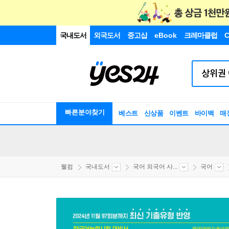
국내도서
외국도서
중고샵
eBook
크레마클럽
C
빠른분야찾기
베스트
신상품
이벤트
바이백
매
웰컴
국내도서
국어 외국어 사...
국어