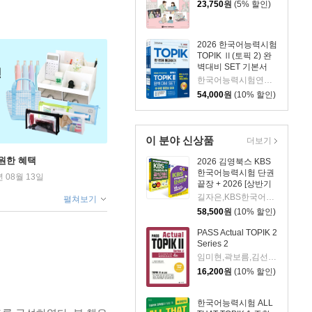
23,750
원
(5% 할인)
2026 한국어능력시험
TOPIK Ⅱ(토픽 2) 완
벽대비 SET 기본서
+실전 모의고사+쓰기
한국어능력시험연구회,정은화,임준,유종원,우연희 공저
54,000
원
(10% 할인)
이 분야 신상품
더보기
원한 혜택
2026 김영북스 KBS
한국어능력시험 단권
년 08월 13일
끝장 + 2026 [상반기
공식기출] KBS한국어
길자은,KBS한국어진흥원 저
펼쳐보기
능력시험 공식기출문
58,500
원
(10% 할인)
제집 제91, 90, 89회
+모의고사 2회+무료
PASS Actual TOPIK 2
특강 세트
Series 2
임미현,곽보름,김선애 저
16,200
원
(10% 할인)
한국어능력시험 ALL