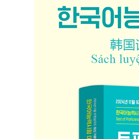
부록
■어휘 색인(ㄱ~ㅎ)
■OMR 답안지(듣기, 읽기)