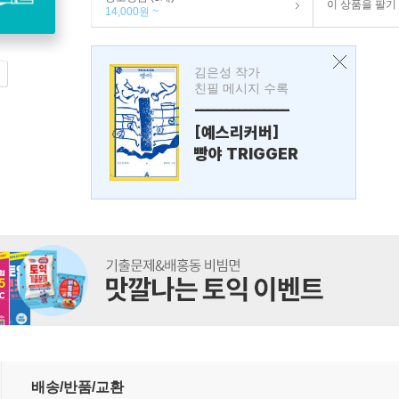
이 상품을 팔기
14,000원 ~
김은성 작가
친필 메시지 수록
---------------
[예스리커버]
빵야 TRIGGER
배송/반품/교환