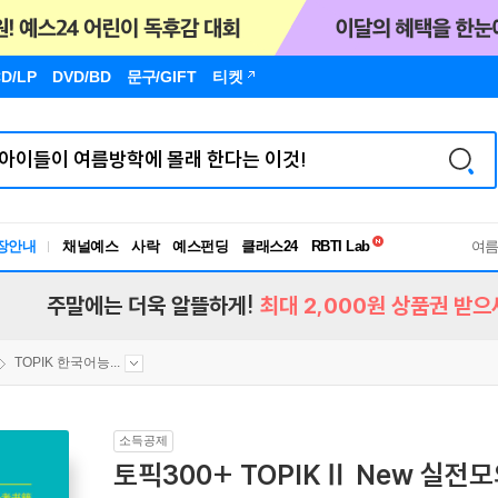
D/LP
DVD/BD
문구
/GIFT
티켓
독서유형검사
장안내
채널예스
사락
예스펀딩
클래스24
RBTI Lab
여
독서유형검사
주말에는 더욱 알뜰하게!
최대 2,000원 상품권 받으
TOPIK 한국어능...
소득공제
토픽300+ TOPIKⅡ New 실전