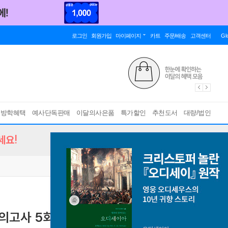
로그인
회원가입
마이페이지
카트
주문/배송
고객센터
Gl
름방학혜택
예사단독판매
이달의사은품
특가할인
추천도서
대량/법인
세요!
모의고사 5회
한국어능력시험 대비서