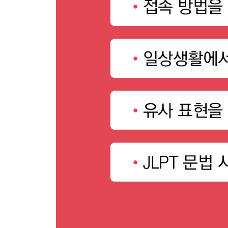
확인 문제
061 にかかわる
062 にして
063 にそくして
064 にたえない
065 にたる
066 にとどまらず
067 に(は)あたらない
068 にひきかえ
069 にもまして
070 のいたり
071 のきわみ
072 のだった
073 はいざしらず / ならいざしらず
074 はおろか
075 ばこそ
076 ばそれまでだ
077 べからざる