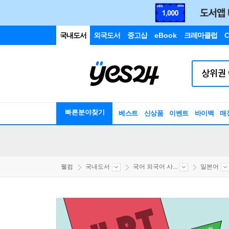
국내도서
외국도서
중고샵
eBook
크레마클럽
C
빠른분야찾기
베스트
신상품
이벤트
바이백
매
웰컴
국내도서
국어 외국어 사...
일본어