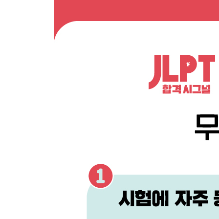
078 べく
079 まじき
080 までだ
확인 문제
081 までもない
082 まみれ
083 めく
084 もさることながら
085 やいなや
086 やら
087 ゆえ(に)
088 ようが
089 ようと(も)
090 ようにも ～ない
091 をおいて
092 をかぎりに
093 をかわきりに(して)