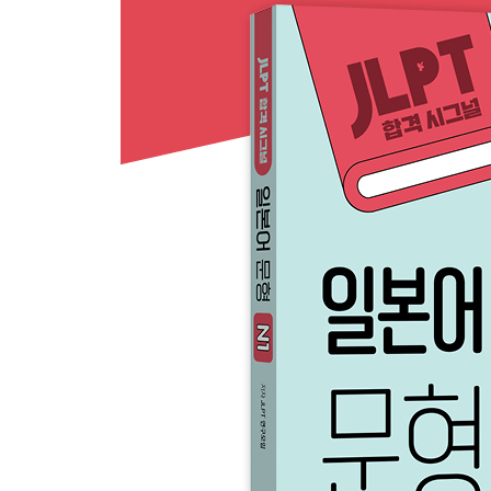
028 てまえ
029 てやまない
030 とあいまって
031 とあって
032 とあれば
033 といい ～といい
034 というところだ
035 というもの
036 といえども
037 といったらない
038 といわず ～といわず
039 とおもいきや
040 ときたら
확인 문제
041 ところ(を)
042 とは
043 とはいえ