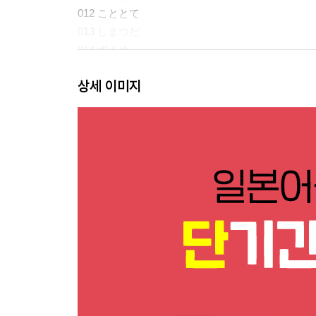
012 こととて
013 しまつだ
014 ずくめ
015 ずにはおかない / ないではおかない
상세 이미지
016 すら
017 そばから
018 ただ ～のみ
019 たところで
020 たらさいご
확인 문제
021 たりとも ～ない
022 つ ～つ
023 であれ
024 であれ ～であれ
025 てからというもの(は)
026 でなくてなんだろう
027 ではあるまいし / じゃあるまいし