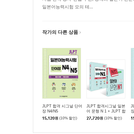
일본어능력시험 모의 테...
작가의 다른 상품
JLPT 합격 시그널 단어
JLPT 합격시그널 일본
J
장 N4/N5
어 문형 N 1 + JLPT 합
장
격 시그널 단어장 N 1
15,120
원
(10% 할인)
27,720
원
(10% 할인)
1
세트