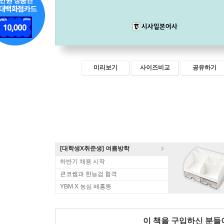
미리보기
사이즈비교
공유하기
[대학생X취준생] 여름방학
하반기 채용 시작
큰코쌤과 한능검 합격
YBM X 농심 배홍동
이 책을 구입하신 분