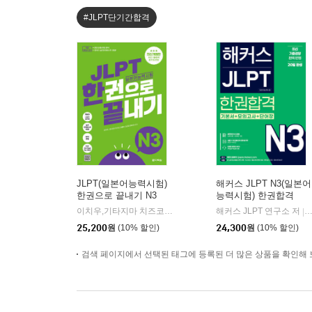
#JLPT단기간합격
JLPT(일본어능력시험)
해커스 JLPT N3(일본어
한권으로 끝내기 N3
능력시험) 한권합격
이치우,기타지마 치즈코,김윤선,도리이 마이코 저
해커스 JLPT 연구소 저
다락원
|
|
25,200
원
(10% 할인)
24,300
원
(10% 할인)
검색 페이지에서 선택된 태그에 등록된 더 많은 상품을 확인해 