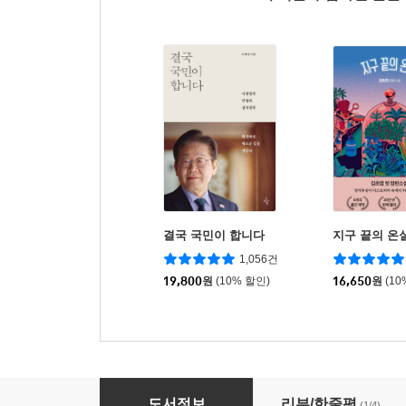
결국 국민이 합니다
지구 끝의 온
1,056건
19,800
원
(10% 할인)
16,650
원
(10
JLPT 합격시그널 일본어 문형 N1
도서정보
리뷰/한줄평
(1/4)