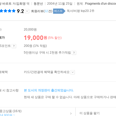
랑 바르트
저/
김희영
역
동문선
2004년 11월 25일
원제 :
Fragments d'un disc
9.2
독서/비평 top20 2주
회원리뷰(
32
건)
베스트
가
20,000원
19,000
원
매가
(5% 할인)
ES포인트
200원 (1% 적립)
5만원이상 구매 시 2천원 추가적립
제혜택
카드/간편결제 혜택을 확인하세요
매 시 참고사항
본 도서의 개정판이 출간되었습니다.
현재 새 상품은 구매 할 수 없습니다. 아래 상품으로 구매하거나 판매
중고상품 (16개)
이 상품을 팔기
14,900원 ~