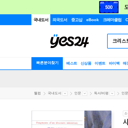
국내도서
외국도서
중고샵
eBook
크레마클럽
C
빠른분야찾기
베스트
신상품
이벤트
바이백
매
웰컴
국내도서
인문
독서/비평
인문
소