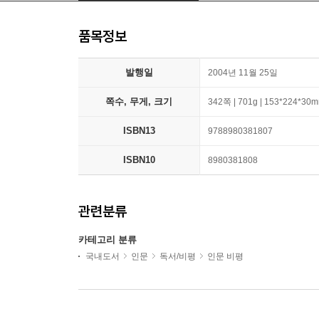
품목정보
발행일
2004년 11월 25일
쪽수, 무게, 크기
342쪽 | 701g | 153*224*30
ISBN13
9788980381807
ISBN10
8980381808
관련분류
카테고리 분류
국내도서
인문
독서/비평
인문 비평