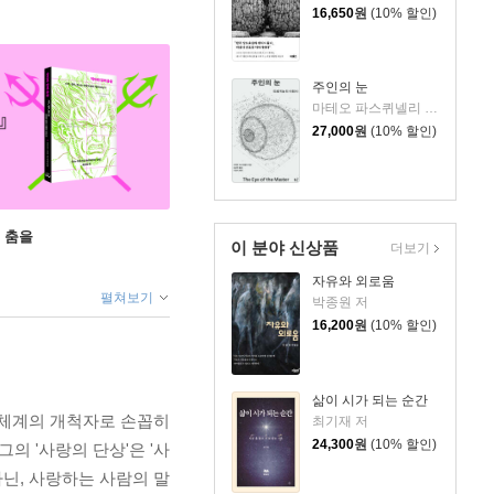
16,650
원
(10% 할인)
주인의 눈
마테오 파스퀴넬리 저/김상민 역/이광석 해제
27,000
원
(10% 할인)
 춤을
이 분야 신상품
더보기
자유와 외로움
펼쳐보기
박종원 저
16,200
원
(10% 할인)
삶이 시가 되는 순간
 체계의 개척자로 손꼽히
최기재 저
24,300
원
(10% 할인)
의 '사랑의 단상'은 '사
아닌, 사랑하는 사람의 말