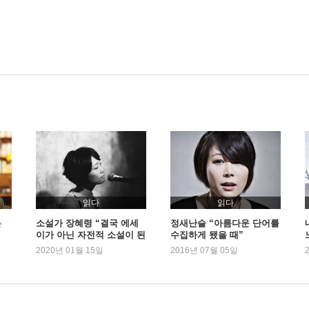
읽다
읽다
는
소설가 장혜령 “결국 에세
정새난슬 “아름다운 단어를
이가 아닌 자전적 소설이 된
수집하게 됐을 때”
『진주』”
2020년 01월 15일
2016년 07월 05일