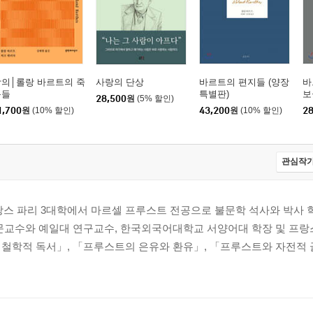
강의│롤랑 바르트의 죽
사랑의 단상
바르트의 편지들 (양장
바
음들
특별판)
보
28,500
원
(5% 할인)
1,700
원
(10% 할인)
43,200
원
(10% 할인)
28
관심작가
 파리 3대학에서 마르셀 프루스트 전공으로 불문학 석사와 박사 학
방문교수와 예일대 연구교수, 한국외국어대학교 서양어대 학장 및 프
 철학적 독서」, 「프루스트의 은유와 환유」, 「프루스트와 자전적 