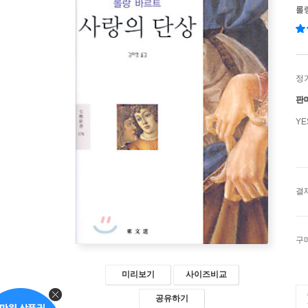
롤
정
판
Y
결
구
미리보기
사이즈비교
공유하기