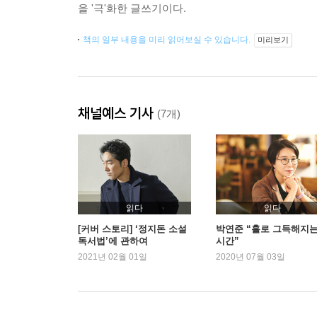
을 '극'화한 글쓰기이다.
책의 일부 내용을 미리 읽어보실 수 있습니다.
미리보기
채널예스 기사
(7개)
읽다
읽다
[커버 스토리] ‘정지돈 소설
박연준 “홀로 그득해지
독서법’에 관하여
시간”
2021년 02월 01일
2020년 07월 03일