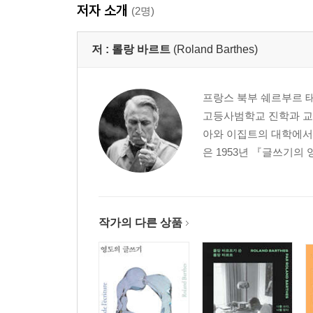
저자 소개
(2명)
저 :
롤랑 바르트
(Roland Barthes)
프랑스 북부 쉐르부르 
고등사범학교 진학과 교
아와 이집트의 대학에서
은 1953년 『글쓰기의 
작가의 다른 상품