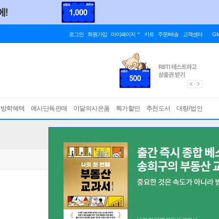
로그인
회원가입
마이페이지
카트
주문/배송
고객센터
Gl
름방학혜택
예사단독판매
이달의사은품
특가할인
추천도서
대량/법인