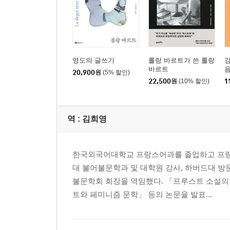
영도의 글쓰기
롤랑 바르트가 쓴 롤랑
바르트
20,900
원
(5% 할인)
22,500
원
(10% 할인)
1
역 :
김희영
한국외국어대학교 프랑스어과를 졸업하고 프랑스
대 불어불문학과 및 대학원 강사, 하버드대 
불문학회 회장을 역임했다. 「프루스트 소설의
트와 페미니즘 문학」 등의 논문을 발표...