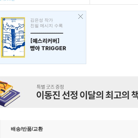
김은성 작가
친필 메시지 수록
---------------
[예스리커버]
빵야 TRIGGER
배송/반품/교환