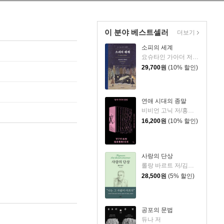
이 분야 베스트셀러
더보기
소피의 세계
요슈타인 가아더 저/장영은 역
29,700
원
(10% 할인)
연애 시대의 종말
비비언 고닉 저/홍한별 역
16,200
원
(10% 할인)
사랑의 단상
롤랑 바르트 저/김희영 역
28,500
원
(5% 할인)
공포의 문법
듀나 저