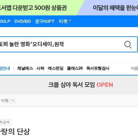
D/LP
DVD/BD
문구
/GIFT
티켓
장안내
채널예스
사락
예스펀딩
클래스24
독서유형검사
여
RBTI Lab
독서유형검사
크클 심야 독서 모임
OPEN
 비평
득공제
사랑의 단상