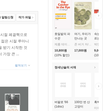
 알림신청
작가 파일
호밀밭의 파
여기, 우리가
속눈썹이 지
년시절 폐결핵으로
수꾼
만나는 곳
르는 비명
 젊은 시절 루마니
제롬 데이비드 샐린저 저/공경희 역
존 버거 저/강수정 역
박연준 저
 받기 시작한 것
10,800
원
17,000
원
9,000
원
장 큰 ...
10
%
10
%
펼쳐보기
정새난슬의 서재
버팔로 '66
100만 번 산
흑백
(1disc)
고양이
미야베 미유키 저/김소연 역