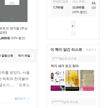
빈센트 갈로
사노 요코 글,그림/김난주 역
12,600
원
7,700
원
12,600
원
10
%
10
%
1
/1
르트의 편지들 (무선
급판)
,800
원
(10% 할인)
이 책이 담긴
리스트
더보기
 알림신청
작가 파일
c*****g
님의 리스트
저기 내가 오고 있다
위를 받았다. 서울
랑스학회와 한국불어
글쓰기」, 「프루스
펼쳐보기
j*******7
님의 리스트