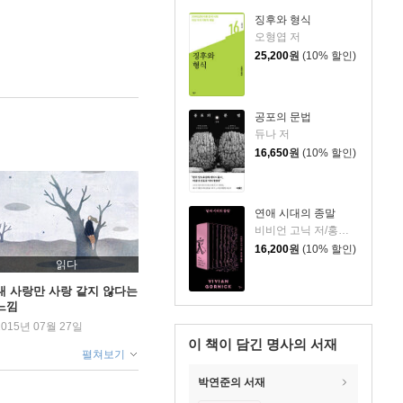
징후와 형식
오형엽 저
25,200
원
(10% 할인)
공포의 문법
듀나 저
16,650
원
(10% 할인)
연애 시대의 종말
비비언 고닉 저/홍한별 역
16,200
원
(10% 할인)
읽다
내 사랑만 사랑 같지 않다는
느낌
2015년 07월 27일
이 책이 담긴
명사의 서재
펼쳐보기
박연준의 서재