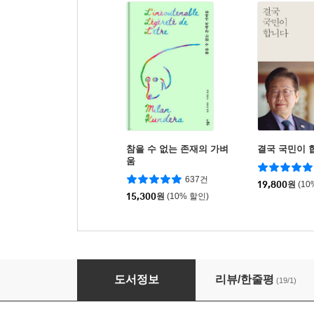
참을 수 없는 존재의 가벼
결국 국민이 
움
637건
19,800
원
(10
15,300
원
(10% 할인)
베트남어 실전 듣기·말하기 1·2
도서정보
리뷰/한줄평
(19/1)