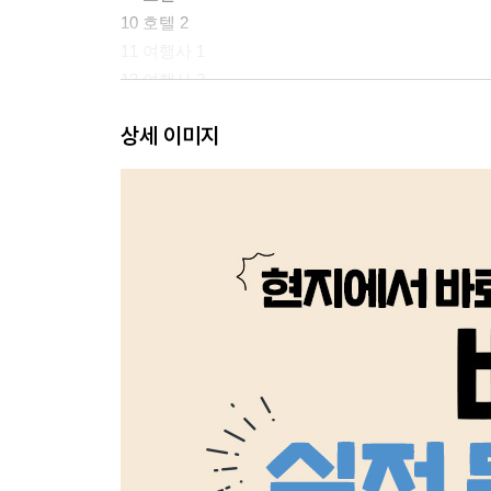
10 호텔 2
11 여행사 1
12 여행사 2
13 여행지 1
상세 이미지
14 여행지 2
15 식당 1
16 식당 2
17 카페 1
18 카페 2
19 배달 주문 1
20 배달 주문 2
베트남어 실전 듣기·말하기 II
01 하숙집
02 아파트
03 휴대 전화 가게 1