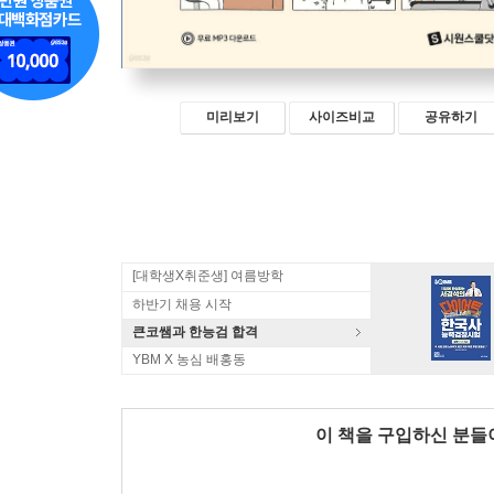
미리보기
사이즈비교
공유하기
[대학생X취준생] 여름방학
하반기 채용 시작
큰코쌤과 한능검 합격
YBM X 농심 배홍동
이 책을 구입하신 분