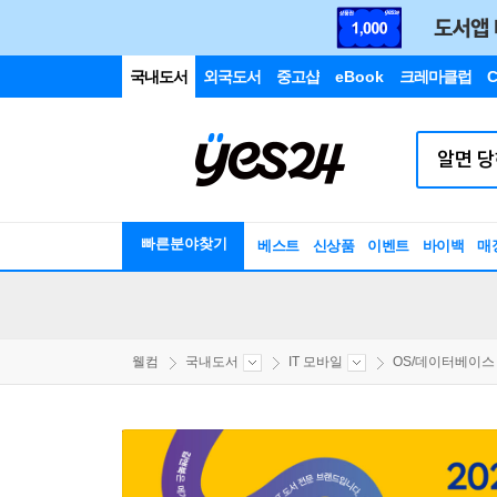
국내도서
외국도서
중고샵
eBook
크레마클럽
C
빠른분야찾기
베스트
신상품
이벤트
바이백
매
웰컴
국내도서
IT 모바일
OS/데이터베이스