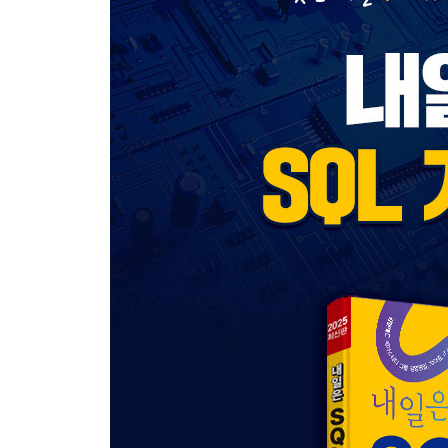
Chapter 1 SQL 기본
SECTION 01 관계형 데이터베이스 개요
SECTION 02 DDL(Data Definition Language)
SECTION 03 DML(Data Manipulation Language)
SECTION 04 WHERE 절
SECTION 05 함수
SECTION 06 GROUP BY, HAVING 절
SECTION 07 ORDER BY 절
SECTION 08 DCL(Data Control Language)
SECTION 09 TCL(Transaction Control Language)
SECTION 10 JOIN
Chapter 2 SQL 활용
SECTION 01 표준조인
SECTION 02 집합연산자
SECTION 03 계층형 질의와 셀프조인