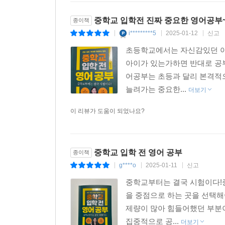
중학교 입학전 진짜 중요한 영어공부
종이책
i*********5
2025-01-12
신고
|
|
|
초등학교에서는 자신감있던 아
아이가 있는가하면 반대로 공
어공부는 초등과 달리 본격적
늘려가는 중요한...
더보기
이 리뷰가 도움이 되었나요?
중학교 입학 전 영어 공부
종이책
g****o
2025-01-11
신고
|
|
|
중학교부터는 결국 시험이다!
을 중점으로 하는 곳을 선택해
제량이 많아 힘들어했던 부분이
집중적으로 공...
더보기