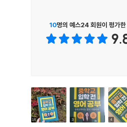
영어 원서부터 문제집까지,
풍성한 추천 도서 목록
10
명의 예스24 회원이 평가한
9.
저자는 중학교에서 영어 교사로 일하다 EBS에 
아이를 기르며 직접 살펴보고 고른 추천 교재들이
수준에서 영어와 친해지는 데 읽기 좋은 영어 원서, 
영어 선생님이 직접 알려주는
효율적인 공부 요령
저자는 연세대학교에서 영문학 석사학위를 받고,
법학전문대학원에 진학해 변호사 시험에 합격하기도 
외우는 방법을 일곱 가지 단계로 나누어 상세히 알려 준
또 영어 교사로 일한 경험에서 내신 시험을 준비
16
3
4
플래너(다이어리)를 반드시 갖춰야 한다는 점, 