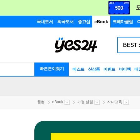
국내도서
외국도서
중고샵
eBook
크레마클럽
C
빠른분야찾기
베스트
신상품
이벤트
바이백
매
웰컴
eBook
가정 살림
자녀교육