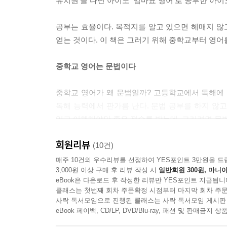
유치원’을 다닌 아이도 ‘엄마표 영어’로 공부한 아이
공부는 효율이다. 목적지를 알고 있으면 헤매지 않고
얻는 것이다. 이 책은 그러기 위해 중학교부터 영어
중학교 영어는 문법이다
중학교 영어가 왜 문법일까? 고등학교에서 독해에 
독해 능력에서 판가름 난다. 문법 공부를 하지 않
읽고 이해해야만 좋은 점수를 받는데, 그러려면 문
회원리뷰
또 중학교는 초등학교와 고등학교 사이, 문법을 
(10건)
친해지는 데 목표를 둔다. 이때 섣불리 문법을 시작
매주 10건의 우수리뷰를 선정하여 YES포인트 3만원을 드
3,000원 이상 구매 후 리뷰 작성 시
일반회원 300원, 마니아
자주 접하고 많이 읽어야, 중학교에서 문법을 수월하
eBook은 다운로드 후 작성한 리뷰만 YES포인트 지급됩니
클래스는 첫번째 회차 주문확정 시점부터 마지막 회차 주문
이 책은 중학교에서 영어 문법을 완성하는 요령을 알
사락 독서모임으로 진행된 클래스는 사락 독서모임 게시판
수강한 다음, 문법 교재를 빠르게 2회독 하고 여
eBook 페이백, CD/LP, DVD/Blu-ray, 패션 및 판매금
고르면 된다.