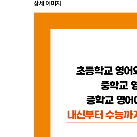
상세 이미지
문법의 밑그림은 품사와 문장 성분
회독 올리기, 깊이를 더하는 학습법
차례를 꼭 활용해야 한다
더 읽어보기 | 중학교 때 문법 공부하는 요령
3장 완전 초보라면 단어부터
단어, 언어의 출발점과 종착역
완전 초보라면 단어부터
수준별로 어휘 공부하는 법
중급 이상 학습자를 위한 최고 효율 암기법
중학교 단어부터 예문이 필요한 이유
영단어, 발음도 잊지 말고!
더 읽어보기 | 고급 단계라면 영영사전에 도전해 보
4장 결국 다다라야 할 목표, 독해
독해는 장기전이다
독해 난이도가 급상승한다