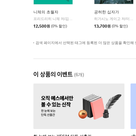
니체의 초월자
공허한 십자가
프리드리히 니체 저/김철 편역
히읏
히가시노 게이고 저/이선희 역
|
12,500
원
(0% 할인)
13,700
원
(0% 할인)
검색 페이지에서 선택된 태그에 등록된 더 많은 상품을 확인해 
이 상품의 이벤트
(6개)