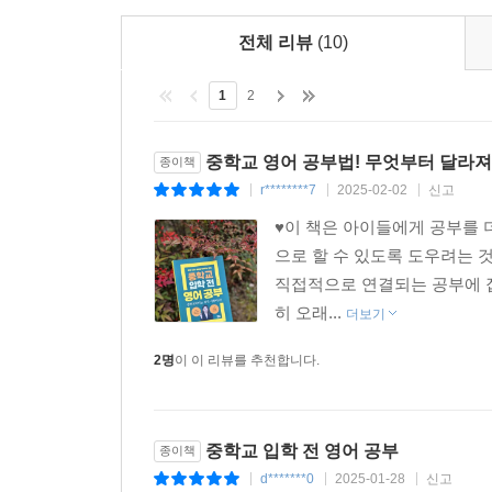
곳곳에 담겨 있다.
전체 리뷰
(10)
1
2
중학교 영어 공부법! 무엇부터 달라져야
종이책
r********7
2025-02-02
신고
|
|
|
♥이 책은 아이들에게 공부를 
으로 할 수 있도록 도우려는 
직접적으로 연결되는 공부에 집중
히 오래...
더보기
2명
이 이 리뷰를 추천합니다.
중학교 입학 전 영어 공부
종이책
d*******0
2025-01-28
신고
|
|
|