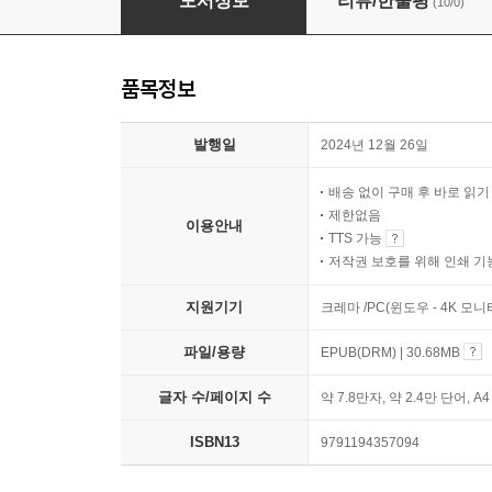
도서정보
리뷰/한줄평
(10/0)
품목정보
발행일
2024년 12월 26일
배송 없이 구매 후 바로 읽
제한없음
이용안내
TTS 가능
저작권 보호를 위해 인쇄 기
지원기기
크레마 /PC(윈도우 - 4K 모
파일/용량
EPUB(DRM) | 30.68MB
글자 수/페이지 수
약 7.8만자, 약 2.4만 단어, A
ISBN13
9791194357094