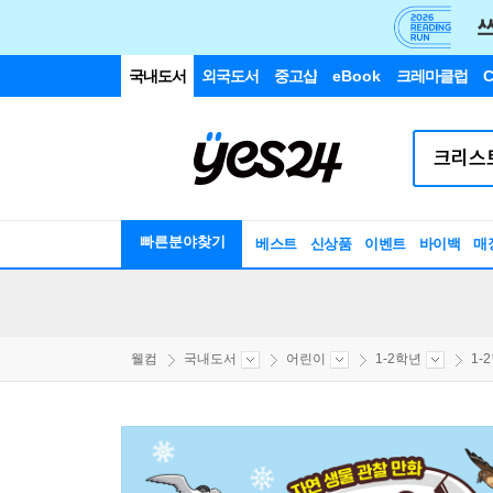
국내도서
외국도서
중고샵
eBook
크레마클럽
C
빠른분야찾기
베스트
신상품
이벤트
바이백
매
웰컴
국내도서
어린이
1-2학년
1-