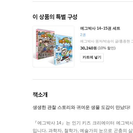
이 상품의 특별 구성
에그박사 14~15권 세트
2권
에그박사 원저/박송이 글/홍종현 
30,240
원
(10% 할인)
카트에 넣기
책소개
생생한 관찰 스토리와 귀여운 생물 도감이 만났다!
『에그박사 14』는 인기 키즈 크리에이터 에그박사
입니다. 과학자, 철학가, 예술가의 눈으로 곤충