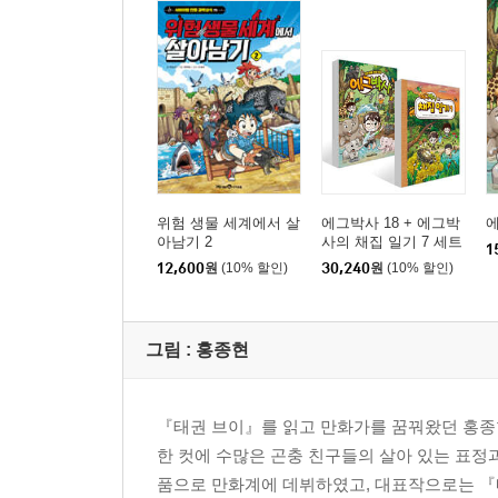
위험 생물 세계에서 살
에그박사 18 + 에그박
에
아남기 2
사의 채집 일기 7 세트
1
12,600
원
(10% 할인)
30,240
원
(10% 할인)
그림 :
홍종현
『태권 브이』를 읽고 만화가를 꿈꿔왔던 홍종현
한 컷에 수많은 곤충 친구들의 살아 있는 표정
품으로 만화계에 데뷔하였고, 대표작으로는 『