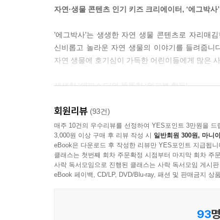
자연·생물 콘텐츠 인기 키즈 크리에이터, ‘에그박사’
’에그박사’는 생생한 자연 생물 콘텐츠로 자리매김
신비롭고 놀라운 자연 생물의 이야기를 들려줍니다
자연 생물에 호기심이 가득한 어린이들에게 많은 사
생생한 ‘에피소드’와 똑똑한 ‘워크북 활동’
회원리뷰
《에그박사》는 만화로 풀어 낸 생생한 관찰 에피
(93건)
에는 북극과 남극에서 살아가는 생물들을 만나는 에피소
매주 10건의 우수리뷰를 선정하여 YES포인트 3만원을 드
3,000원 이상 구매 후 리뷰 작성 시
일반회원 300원, 마니아
작성하기’ 등 다양한 워크북 활동과 에그박사 영상 
eBook은 다운로드 후 작성한 리뷰만 YES포인트 지급됩니
클래스는 첫번째 회차 주문확정 시점부터 마지막 회차 주문
사락 독서모임으로 진행된 클래스는 사락 독서모임 게시판
eBook 페이백, CD/LP, DVD/Blu-ray, 패션 및 판매금
93
명