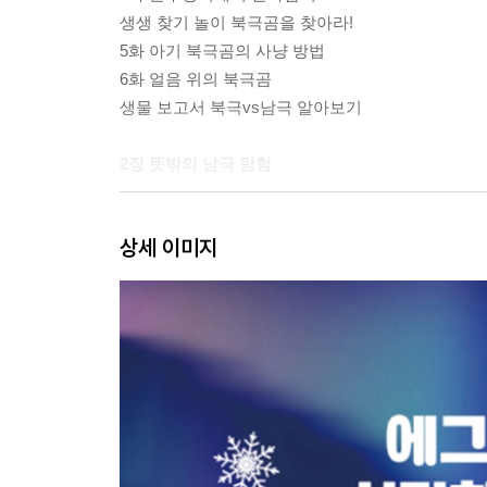
생생 찾기 놀이 북극곰을 찾아라!
5화 아기 북극곰의 사냥 방법
6화 얼음 위의 북극곰
생물 보고서 북극vs남극 알아보기
2장 뜻밖의 남극 탐험
7화 크릴새우의 인생
상세 이미지
8화 남극으로 가는 길
이름 찾기 놀이 펭귄의 자기소개서
9화 본격! 남극 펭귄 탐험
10화 황제펭귄 유치원
다른 그림 찾기 천진난만한 아기 펭귄
11화 펭귄들의 우정
12화 남극에서 얻은 것들
생물 탐험 여행기 에그박사의 생물 탐험 여행기
에그박사 영상 제작 일기 ①②