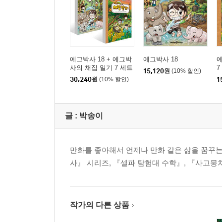
에그박사 18 + 에그박
에그박사 18
사의 채집 일기 7 세트
7
15,120
원
(10% 할인)
30,240
원
(10% 할인)
1
글 :
박송이
만화를 좋아해서 언제나 만화 같은 삶을 꿈꾸
사』 시리즈, 『셀파 탐험대 수학』, 『사고뭉
작가의 다른 상품