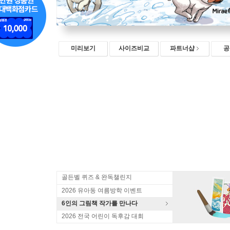
미리보기
사이즈비교
파트너샵
공
골든벨 퀴즈 & 완독챌린지
2026 유아동 여름방학 이벤트
6인의 그림책 작가를 만나다
2026 전국 어린이 독후감 대회