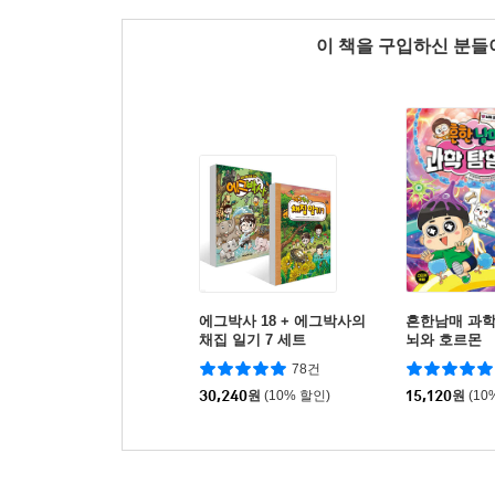
이 책을 구입하신 분
에그박사 18 + 에그박사의
흔한남매 과학
채집 일기 7 세트
뇌와 호르몬
78건
30,240
원
(10% 할인)
15,120
원
(10