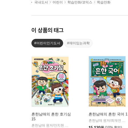
국내도서
어린이
학습만화/코믹스
학습만화
이 상품의 태그
#어린이인기도서
#재미있는과학
흔한남매의 흔한 호기심
흔한남매의 흔한 국어 1
15
흔한남매 원저/최재연 글/도니패밀리 그림
흔한남매 원저/안치현 글/유난희 그림/이정모,흔한컴퍼니 감수
|
15,120
원
(10% 할인)