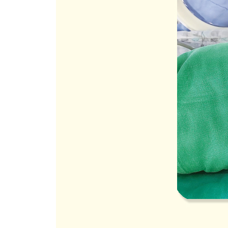
오트밀죽(불린 쌀+퀵롤드 오트밀 10배죽)
소고기죽(쌀가루 16배죽)
쌀죽
오트밀죽(8배죽)
소고기
애호박
청경채
오이
브로콜리
당근
양배추
사과
단호박
완두콩
달걀노른자
PART 2. 중기 토핑 이유식