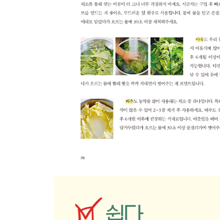
복숭아
자두
멜론
산딸기
체리
용과
망고스틴
찾아보기
토핑(시기별)
토핑 이유식(시기별)
토핑(가나다순)