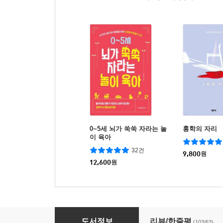
0~5세 뇌가 쑥쑥 자라는 놀
홍학의 자리
이 육아
32건
9,800
원
12,600
원
뿐이 토핑 이유식
도서정보
리뷰/한줄평
(103/63)