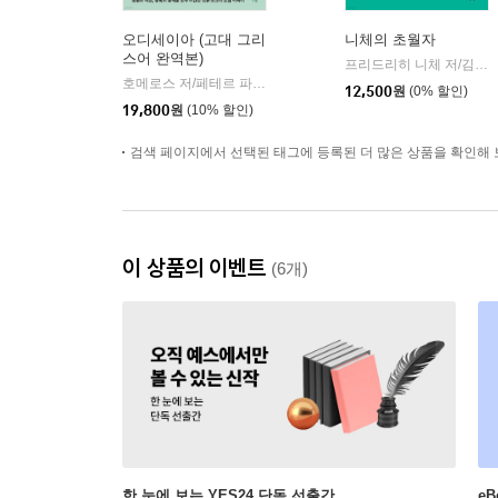
오디세이아 (고대 그리
니체의 초월자
스어 완역본)
프리드리히 니체 저/김철 편역
호메로스 저/페테르 파울 루벤스 그림/박문재 역
현대지성
|
12,500
원
(0% 할인)
19,800
원
(10% 할인)
검색 페이지에서 선택된 태그에 등록된 더 많은 상품을 확인해 
이 상품의 이벤트
(6개)
한 눈에 보는 YES24 단독 선출간
e