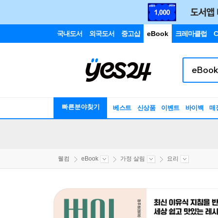
국내도서
외국도서
중고샵
eBook
크레마클럽
C
빠른분야찾기
베스트
신상품
이벤트
바이백
매
웰컴
eBook
가정 살림
요리