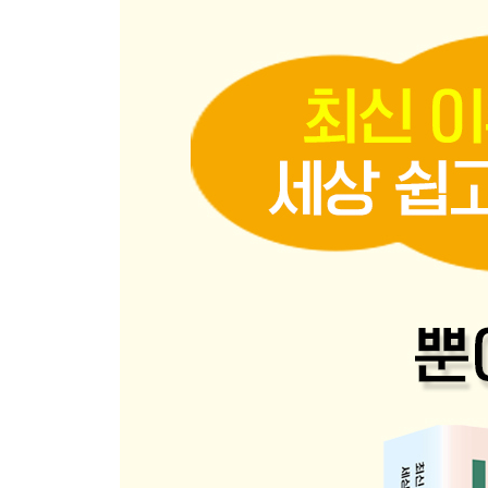
6배 잡곡무른밥(중기용 가루)
3배 잡곡무른밥(불린 쌀+잡곡)
소고기미역죽(무른밥)
검은콩, 검은콩퓌레
구기자닭죽(무른밥)
밤
팽이버섯
근대
파프리카
김
가지
3장 후기 토핑 이유식 2단계
후기 이유식 식단표 2단계
2배 잡곡진밥
아스파라거스
숙주나물
느타리버섯