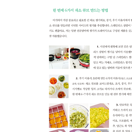
바나나오트밀팬케이크
바나나오트밀찜케이크
바나나땅콩미니팬케이크시리얼
프렌치토스트
프렌치토스트컵
카스테라
바나나크레페롤
치즈와플
당근오트밀바
바나나오트밀 쿠키
고구마쿠키
고구마사과잼쿠키
아기제니쿠키
치즈볼(치즈까까)
오트밀땅콩볼(오땅볼)
땅콩버터사과퓌레
푸룬 퓌레
망고바나나퓌레