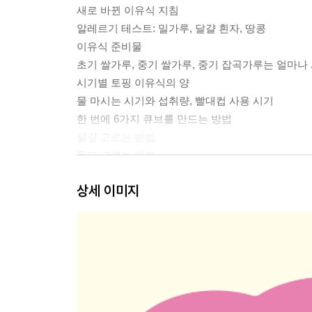
새로 바뀐 이유식 지침
알레르기 테스트: 밀가루, 달걀 흰자, 땅콩
이유식 준비물
초기 쌀가루, 중기 쌀가루, 중기 잡곡가루는 얼마나
시기별 토핑 이유식의 양
물 마시는 시기와 섭취량, 빨대컵 사용 시기
한 번에 6가지 큐브를 만드는 방법
달걀 고르는 방법
두부 고르는 방법
채소, 과일을 세척하는 방법
상세 이미지
아기 과자, 아기 치즈, 아기 요거트를 고르는 방법
유기농, 무농약, 친환경, GAP 인증, 무항생제 이해
이유식 시작 후 변비가 생겼을 때
토핑 이유식 각 시기별 특징
PART 1. 초기 토핑 이유식