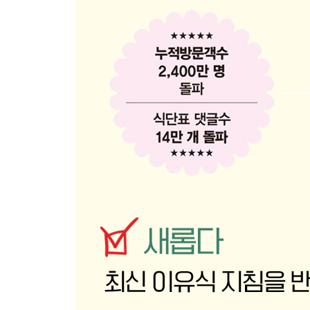
브로콜리부침개
연근참깨마요
시금치나물
애호박나물
숙주나물
얼갈이배추나물
오이나물
상추나물
당근채전
베이비웍달걀찜
새우바이트머핀
감자볶음
소고기느타리버섯볶음
새우브로콜리볶음
토마토달걀볶음
버섯들깨볶음
치즈포크너겟