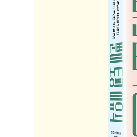
케일
케일달걀오믈렛
건포도(단호박건포도범벅)
새우
새우애호박조림
부추
부추달걀스크램블
연어양파감자볼
삼색 닭안심소시지
소고기라구소스
우엉
게살수프
바나나
오이
샤인머스켓
4장 후기 토핑 이유식 3단계