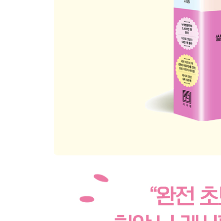
후기 이유식 3단계 참고사항
후기 토핑 이유식 식단표 3단계
1.5배 잡곡진밥
톳밥(전자레인지)
톳밥(밥솥)
돼기고기
셀러리
매생이달걀찜
쑥갓
오징어
오징어볼
강낭콩밥
콜라비
밥새우주먹밥
그린빈
그린빈스크램블드에그