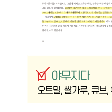
1장 간식
감자전
고구마치즈전
사과빵
바나나치즈빵
90초 땅콩버터빵
감자당근빵
바나나치즈빵
분유빵
망고요거트찐빵
바나나건빵
사과바나나머핀
사과퓌레머핀
땅콩소스사과머핀
배대추차
시금치팬케이크(슈렉팬케이크)