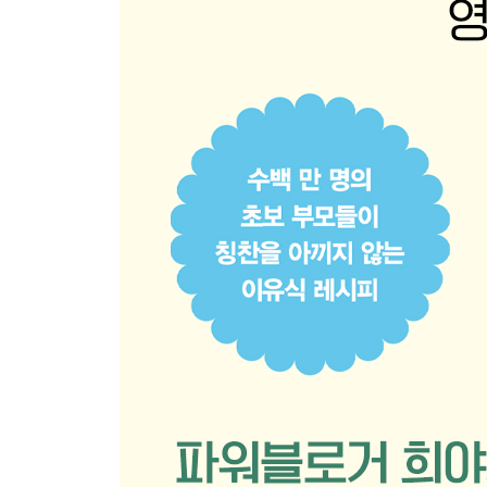
소고기시금치덮밥
소고기채소밥볼
죽·수프·리소토
오트밀달걀죽
오트밀고구마죽
김달걀죽
고구마시금치죽
샤브채소죽
소고기새송이채소죽
황태무죽
배추들깨죽
새우채소죽
밤수프
닭고기버섯리소토
게살크림리소토
매생이크림리소토