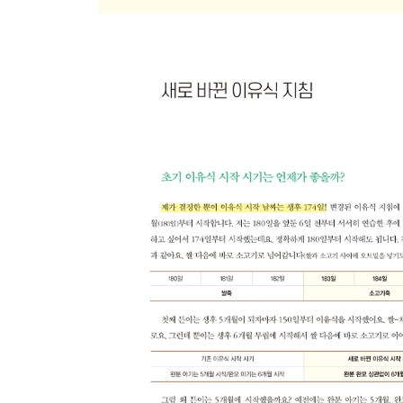
함박스테이크
찹스테이크
삼치강정
소고기무조림
우유치즈감자조림
두부프라이
김두부무침
무설탕 아기 피클
특별식
감자뇨끼
크림소스감자뇨끼
닭백숙
간장비빔국수
달걀만두
PART 5. 간식&과일