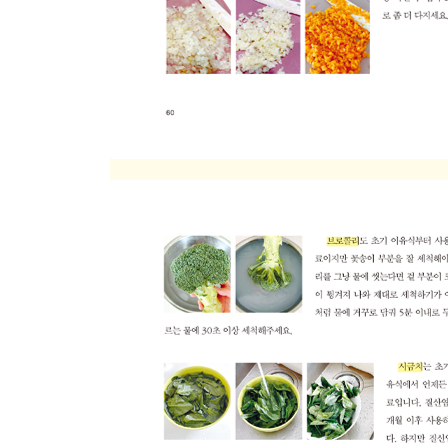
망고샤베트
2장 과일
귤(오렌지/한라봉/레드향 등)
망고
무화과
석류
딸기
아보카도
사과
블루베리
수박
참외
단감(홍시)
배
파인애플
키위