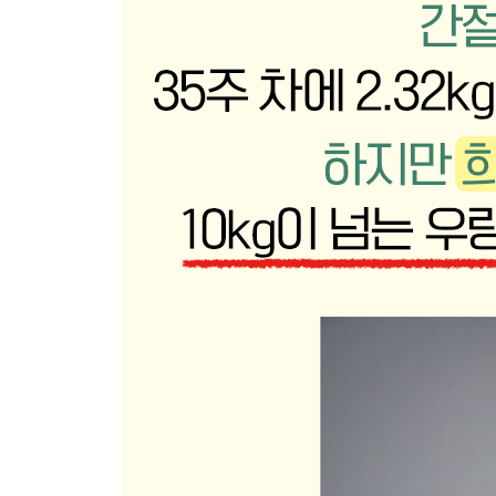
1장 중기 토핑 이유식 시작 전에 알아두면 좋아요
중기 이유식&토핑 이유식 질문
중기 토핑 이유식 식단표 재료 미리보기
이유식에서 사용 가능한 흰살 생선
중기 이유식 필수템 채소 육수
중기 토핑 이유식 체크사항 및 스케줄
중기 토핑 이유식의 재료 비율과 양
중기 토핑 이유식 식단표(하루 2~3회)
2장 중기 토핑 이유식 1단계
중기 토핑 이유식 1단계 베이스죽
현미쌀죽(10배죽)
소고기토마토소스
달걀순두부조림
소고기양송이볶음
닭고기
양파