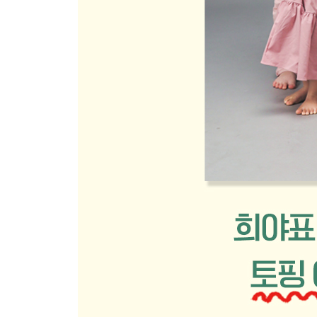
연근
비타민
양송이버섯
PART 3. 후기 토핑 이유식
1장 후기 토핑 이유식 시작 전에 알아두면 좋아요
후기 토핑 이유식 재료 미리보기
후기 토핑 이유식 재료 구매처
후기 토핑 이유식 체크사항
후기 토핑 이유식 스케줄과 이유식&분유량
아기기 이유식을 잘 안 먹을 때
오트밀 포리지 만드는 방법
2장 후기 토핑 이유식 1단계
후기 이유식 식단표 1단계
차조무른밥(7배죽)