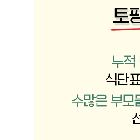
국 찌개
밥새우시금치된장국
들깨무채국
팽이두부된장국
상추된장국
감자된장국
맑은버섯국
콩나물순두부탕
아기 알탕
소고기미역국
아기 동태탕
LA갈비탕
꽃게된장찌개
반찬
쑥갓두부무침
콩나물김전