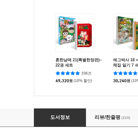
흔한남매 21(특별한정판)~
에그박사 18 
22권 세트
채집 일기 7 
336건
49,320
원
(10% 할인)
30,240
원
(1
확보하고 격리하고 보호하라 SCP재단 1
도서정보
리뷰/한줄평
(21/0)