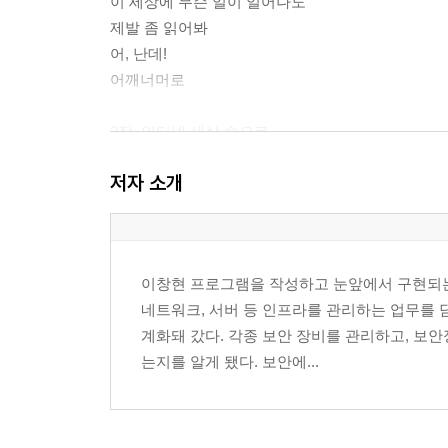
이 세상에 무슨 일이 일어나도
제발 좀 읽어봐
어, 난데!
어깨너머로
2장. 인터넷 세상 속으로
맛있는 쿠키, 무서운 쿠키
저자 소개
그 사이트에 무슨 일이
세상에 공짜는 없다
스팸은 쓰레기
중고장터에서 일어나는 일
이창현 프로그램을 작성하고 눈앞에서 구현되는 
내 컴퓨터의 악성코드
네트워크, 서버 등 인프라를 관리하는 업무를 
장미의 유혹
계화돼 갔다. 각종 보안 장비를 관리하고, 보
화이트 해커와의 만남
는지를 알게 됐다. 보안에...
금융거래 참 어렵다
인터넷에서 나를 지키는 법
3장. 내 프라이버시는 내가 지킨다