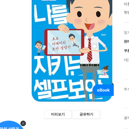
이
첫
정
판
쿠
Y
추
미리보기
공유하기
결