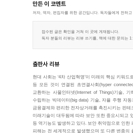
만든 이 코멘트
공짜 라면의 비밀
저자, 역자, 편집자를 위한 공간입니다. 독자들에게 전하고
정보유출로 인한 피해
나를 다 아는 보이스피싱
내가 어디에 있는지 알리지 마라
접수된 글은 확인을 거쳐 이 곳에 게재됩니다.
사이버스토킹
독자 분들의 리뷰는 리뷰 쓰기를, 책에 대한 문의는 1:
인터넷 명의 도용
잊혀질 권리
나를 감시하는 사람들
출판사 리뷰
내 정보의 가치
IoT를 통한 사생활 노출
현대 사회는 ‘4차 산업혁명’이 미래의 핵심 키워드
등 모든 것이 연결된 초연결사회(hyper connec
4장. 지금은 스마트폰 시대
교환하는 사물인터넷(Internet of Thing
나의 분신, 스마트폰
수립하는 빅데이터(big data) 기술, 자율 주행 자동차나
스마트폰은 내 정보 창고
금융결제와 편리한 전자상거래를 촉진시키는 핀테크(fi
스마트폰의 화면 잠금
미래기술이 대두됨에 따라 보안 또한 중요시되고 있다
사과폰이 더 안전한 걸까?
등 역기능도 발생하고 있다. 보안 취약점으로 인한 피
주소 변경 문자의 비밀
피해는 전 세계적으로 발생했으며 또 다른 변종의 