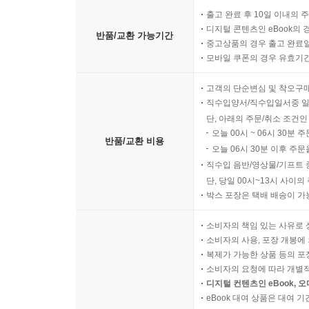
출고 완료 후 10일 이내의 
디지털 콘텐츠인 eBook의 
반품/교환 가능기간
중고상품의 경우 출고 완료일
모바일 쿠폰의 경우 유효기간(
고객의 단순변심 및 착오구
직수입양서/직수입일서중 일
단, 아래의 주문/취소 조건인
오늘 00시 ~ 06시 30분 
반품/교환 비용
오늘 06시 30분 이후 주문
직수입 음반/영상물/기프트 
단, 당일 00시~13시 사이
박스 포장은 택배 배송이 가
소비자의 책임 있는 사유로 
소비자의 사용, 포장 개봉에 
복제가 가능한 상품 등의 포장을 
소비자의 요청에 따라 개별
디지털 컨텐츠인 eBook, 
eBook 대여 상품은 대여 기