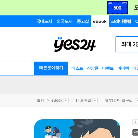
국내도서
외국도서
중고샵
eBook
크레마클럽
C
빠른분야찾기
베스트
신상품
이벤트
바이백
매
웰컴
eBook
IT 모바일
웹/컴퓨터 입문&...
소
eB