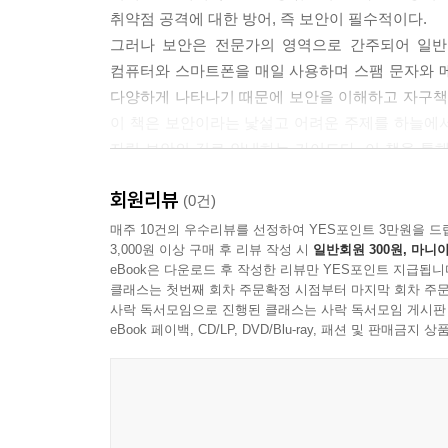
포켓몬 고! 고!
취약점 공격에 대한 방어, 즉 보안이 필수적이다.
SNS, 나를 중계하다
그러나 보안은 전문가의 영역으로 간주되어 일반
정보는 구름 속으로
컴퓨터와 스마트폰을 매일 사용하며 스팸 문자와 
잘 가라, 내 스마트폰
다양하게 나타나기 때문에 보안을 이해하고 자구책을
한 밤에 울린 문자
이 책은 보안이라는 낯설고 어려운 주제를 하늘에
자립 보안의 길로 안내하는 가이드다. 이 책을 통
보안, 아는 만큼 지킬 수 있다. /오병곤_터닝포인트
회원리뷰
(0건)
매주 10건의 우수리뷰를 선정하여 YES포인트 3만원을 드
3,000원 이상 구매 후 리뷰 작성 시
일반회원 300원, 마니아
eBook은 다운로드 후 작성한 리뷰만 YES포인트 지급됩니
클래스는 첫번째 회차 주문확정 시점부터 마지막 회차 주문
사락 독서모임으로 진행된 클래스는 사락 독서모임 게시판
eBook 페이백, CD/LP, DVD/Blu-ray, 패션 및 판매금