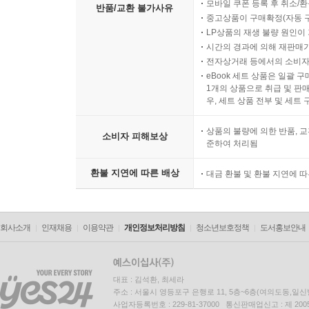
모바일 쿠폰 등록 후 취소/환
반품/교환 불가사유
중고상품이 구매확정(자동 
LP상품의 재생 불량 원인이 기
시간의 경과에 의해 재판매가
전자상거래 등에서의 소비자
eBook 세트 상품은 일괄 
1개의 상품으로 취급 및 판매
우, 세트 상품 전부 및 세트
상품의 불량에 의한 반품, 교
소비자 피해보상
준하여 처리됨
환불 지연에 따른 배상
대금 환불 및 환불 지연에 
회사소개
인재채용
이용약관
개인정보처리방침
청소년보호정책
도서홍보안내
대표 : 김석환, 최세라
주소 : 서울시 영등포구 은행로 11, 5층~6층(여의도동,일신
사업자등록번호 : 229-81-37000 통신판매업신고 : 제 200