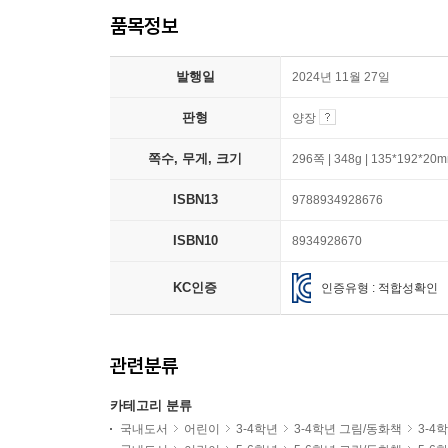
품목정보
발행일
2024년 11월 27일
판형
양장
쪽수, 무게, 크기
296쪽 | 348g | 135*192*20
ISBN13
9788934928676
ISBN10
8934928670
KC인증
인증유형 : 적합성확인
관련분류
카테고리 분류
국내도서
어린이
3-4학년
3-4학년 그림/동화책
3-4