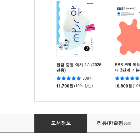
한끝 중등 역사 2-1 (2026
EBS ERI 
년용)
다 3단계 기본
308건
11,700
원
(10% 할인)
10,800
원
(10
불의 날개와 희망의 불꽃 (상)
도서정보
리뷰/한줄평
(0/0)