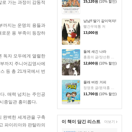
15,120
원
(10% 할인)
말로 가는 과정이 감동적
냠냠!! 딸기 같이먹자!
0부까지는 운명의 용들과
빨간우체통 저
새로운 용 부족이 등장하
13,000
원
돌에 새긴 나라
른 독자 모두에게 열렬한
홍종의 글/장선환 그림
 5부까지 주니어김영사에
12,600
원
(10% 할인)
스 등 총 21개국에서 번
몰래 버린 거피
정영호 글/윤재홍 그림
다. 매력 넘치는 주인공
11,700
원
(10% 할인)
 시종일관 흥미롭다.
의 완벽한 세계관을 구축
이 책이 담긴
리스트
더보기
달고 파이리아와 판탈라의