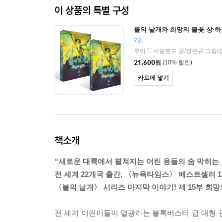
이 상품의 특별 구성
불의 날개와 희망의 불꽃 상·하
2권
투이 T. 서덜랜드 글/정은규 그림/
21,600
원
(10% 할인)
카트에 넣기
책소개
“새로운 대륙에서 펼쳐지는 어린 용들의 숨 막히는 
전 세계 22개국 출간, 〈뉴욕타임스〉 베스트셀러 1위,
〈불의 날개〉 시리즈 마지막 이야기! 제 15부 희망
전 세계 어린이들이 열광하는 블록버스터 급 대형 판타