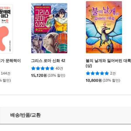
독해가 문해력이
그리스 로마 신화 42
불의 날개와 잃어버린 대륙
(상)
40건
144건
2건
15,120
원
(10% 할인)
% 할인)
10,800
원
(10% 할인)
배송/반품/교환