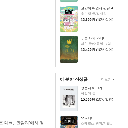
고양이 해결사 깜냥 9
홍민정 글/김재희 그림
12,600
원
(10% 할인)
푸른 사자 와니니
이현 글/오윤화 그림
12,420
원
(10% 할인)
이 분야 신상품
더보기
정문자 이야기
박멀미 글
15,300
원
(10% 할인)
오디세이
 대륙, ‘판탈라’에서 펼
호메로스 원저/제럴딘 매코크런 글/김재용 역/장시은 감수