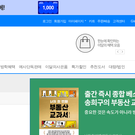
로그인
회원가입
마이페이지
카트
주문/배송
고객센터
Gl
름방학혜택
예사단독판매
이달의사은품
특가할인
추천도서
대량/법인