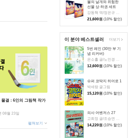
불의 날개와 위험한
선물 상·하권 세트
강동혁 역/정은규 그림/투이 T. 서덜랜드 글
21,600
원
(10% 할인)
이 분야 베스트셀러
더보기
5번 레인 (30만 부 기
념 리커버)
은소홀 글/노인경 그림
12,600
원
(10% 할인)
슈퍼 코딱지 히어로 1
박세랑 글그림
15,120
원
(10% 할인)
 물결 : 6인의 그림책 작가
의사 어벤저스 27
년 08월 23일
고희정 글/조승연 그림/류정민 감수
펼쳐보기
14,220
원
(10% 할인)