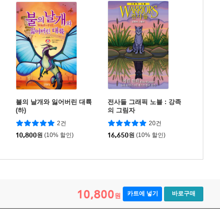
불의 날개와 잃어버린 대륙
전사들 그래픽 노블 : 강족
(하)
의 그림자
2건
20건
10,800
원
(10% 할인)
16,650
원
(10% 할인)
10,800
카트에 넣기
바로구매
원