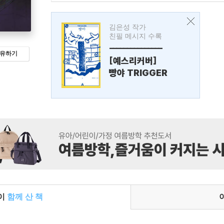
김은성 작가
친필 메시지 수록
---------------
유하기
[예스리커버]
빵야 TRIGGER
들이
함께 산 책