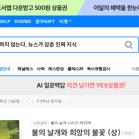
D/LP
DVD/BD
문구
/GIFT
티켓
독서유형검사
장안내
채널예스
사락
예스펀딩
클래스24
RBTI Lab
여
독서유형검사
AI 일문백답
의견 남기면 YES상품권!
4학년 그림/동...
3-4학년 창작동...
불의 날개 시리즈-제15부
소득공제
불의 날개와 희망의 불꽃 (상)
[ 양장 ]