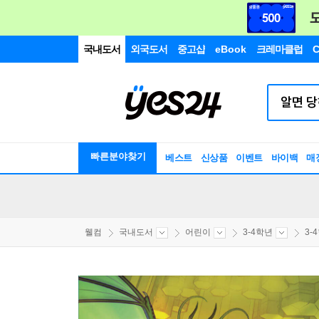
국내도서
외국도서
중고샵
eBook
크레마클럽
C
빠른분야찾기
베스트
신상품
이벤트
바이백
매
웰컴
국내도서
어린이
3-4학년
3-