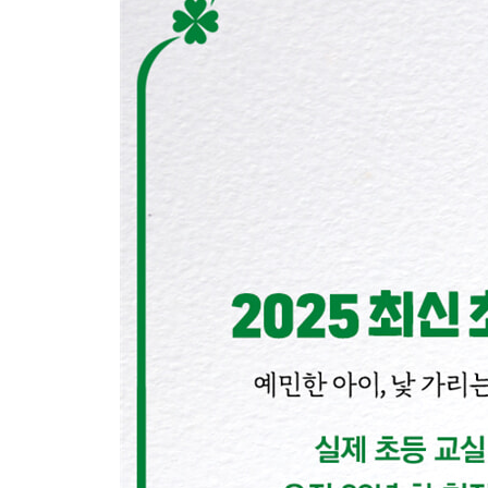
이제 아기가 아니라 학생이에요
학교가 무서워요
울지 말고 말해요
친구 사귀는 게 어려워요
초등생에게 중요한 건 자신감이에요
설마, 학교폭력?
사과를 못 하겠어요
내가 어지른 것은 내가 정리해요
충분히 쿨쿨 재우세요
노는 게 제일 좋아요
시간 관리 능력으로 시간을 벌어요
슬기로운 스마트폰 생활
Teacher’s diary_선생님, 내 아이 감정 읽어 주셨나
3장. 초등학교 공부는 이렇게 해요