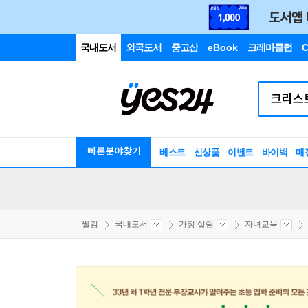
국내도서
외국도서
중고샵
eBook
크레마클럽
C
빠른분야찾기
베스트
신상품
이벤트
바이백
매
웰컴
국내도서
가정 살림
자녀교육