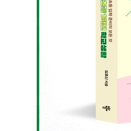
Teacher’s diary_회복탄력성, 아이의 정서적 강인