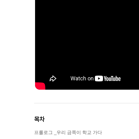
목차
프롤로그 _우리 금쪽이 학교 가다