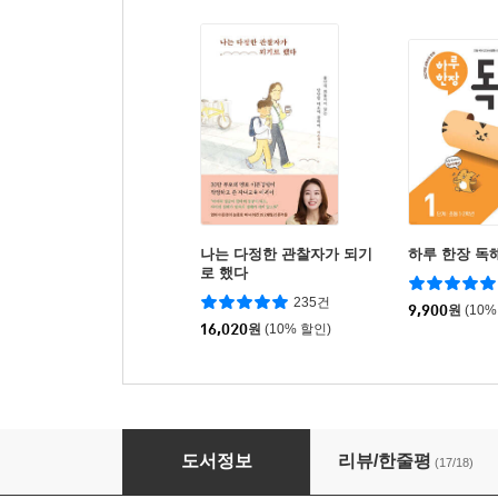
나는 다정한 관찰자가 되기
하루 한장 독
로 했다
235건
9,900
원
(10%
16,020
원
(10% 할인)
똑 부러지게 핵심만 담은 초등 1학년 학교생활
도서정보
리뷰/한줄평
(17/18)