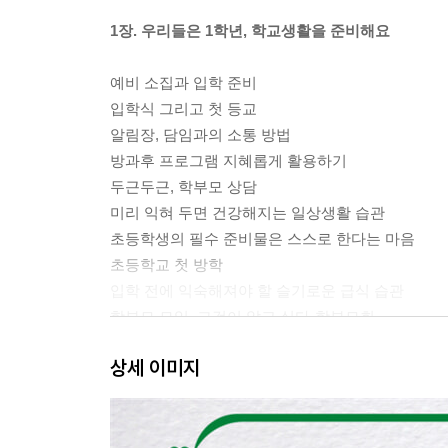
1장. 우리들은 1학년, 학교생활을 준비해요
예비 소집과 입학 준비
입학식 그리고 첫 등교
알림장, 담임과의 소통 방법
방과후 프로그램 지혜롭게 활용하기
두근두근, 학부모 상담
미리 익혀 두면 건강해지는 일상생활 습관
초등학생의 필수 준비물은 스스로 한다는 마음
초등학교 첫 방학
입학 전에 익숙해져야 할 슬기로운 급식 습관
학부모 모임, 그것이 알고 싶다-학부모회
학부모 모임, 그것이 알고 싶다-학교운영위원회
상세 이미지
학부모 모임, 그것이 궁금하다-자원봉사활동
Teacher’s diary_다짜고짜 민원 넣기 대신 존중과
2장. 우당탕탕, 슬기로운 초등생활