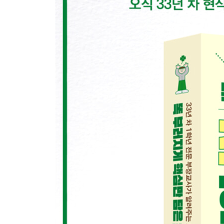
공부 의욕 촉진, 아이의 학습 동기부여법
공부 관심없는 아이 자기주도적 학습법
책 읽기 즐거움으로 문해력 높은 아이로
교육과정 개편에 따른 우리 아이 공부법
초등 국어 공부
초등 수학 공부
초등 영어 공부
초등 과학 공부
Teacher’s diary_카네기식 소통으로 마음을 전해요
4장. 슬기로운 학부모생활
거짓말하는 아이
부모를 믿지 못하는 아이
폭력적인 아이
게임을 너무 좋아하는 아이
우리 아이는 똥고집쟁이