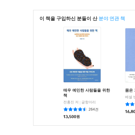
이 책을 구입하신 분들이 산
분야 연관 책
매우 예민한 사람들을 위한
몸은
책
전홍진 저
글항아리
|
264건
16,8
13,500
원