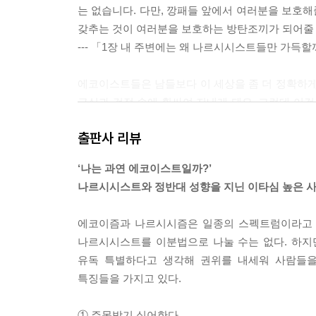
는 없습니다. 다만, 깡패들 앞에서 여러분을 보호해
갖추는 것이 여러분을 보호하는 방탄조끼가 되어줄 
--- 「1장 내 주변에는 왜 나르시시스트들만 가득
에코이스트들은 남들보다 이 세상을 좀 더 정확하게
근심과 걱정 속에 휩싸여 지내게 돼요. 그런데 이
능력이 있기 때문에 어떤 문제에 맞닥뜨렸을 때 남들
출판사 리뷰
은 완전히 다른 삶의 자세를 가지고 인생을 살아갑니
‘나는 과연 에코이스트일까?’
에코이스트들은 타인의 입장을 생각하는 것이 아주
나르시시스트와 정반대 성향을 지닌 이타심 높은 
고 믿어요. 그러나 에코이스트가 아닌 평범한 사람들
람들이 무심코 내 입장을 잊어버리고 무시하지 않도
에코이즘과 나르시시즘은 일종의 스펙트럼이라고 할
을 알려주시기 바랍니다.
나르시시스트를 이분법으로 나눌 수는 없다. 하지
--- 「2장 당신은 그런 대우를 받을 사람이 아닙니
유독 특별하다고 생각해 권위를 내세워 사람들을
특징들을 가지고 있다.
그레이락은 나르시시스트가 남에게 자신의 감정을 
감정을 남이 대신 느끼고 표출하는 것을 보며 쾌
① 주목받기 싫어한다.