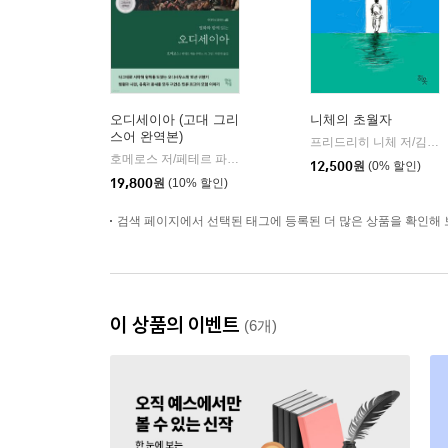
오디세이아 (고대 그리
니체의 초월자
스어 완역본)
프리드리히 니체 저/김철 편역
호메로스 저/페테르 파울 루벤스 그림/박문재 역
현대지성
|
12,500
원
(0% 할인)
19,800
원
(10% 할인)
검색 페이지에서 선택된 태그에 등록된 더 많은 상품을 확인해 
이 상품의 이벤트
(6개)