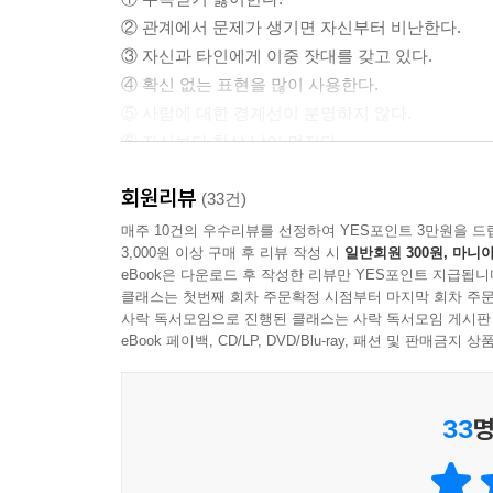
며 화를 내고 흥분하고 울고불고하는 게 바로 나르
② 관계에서 문제가 생기면 자신부터 비난한다.
리가 전혀 흔들리지 않고 표정조차 변하지 않으면서
③ 자신과 타인에게 이중 잣대를 갖고 있다.
④ 확신 없는 표현을 많이 사용한다.
여러분이 이제 나르시시스트의 실체를 알고 그들을 
⑤ 사람에 대한 경계선이 분명하지 않다.
르시시스트들보다 에코이스트들에게 더 많이 신경 
⑥ 자신보다 항상 남이 먼저다.
작할 겁니다. 에코이스트들은 진실을 말하는 사람들
⑦ 질투심 많은 사람들과 관계가 얽혀 있다.
차 없이 파악하고는 진언을 해버립니다. 따라서 나
회원리뷰
(33건)
에코이스트는 다른 사람들도 자신처럼 늘 좋은 의
매주 10건의 우수리뷰를 선정하여 YES포인트 3만원을 드
에코이스트 특유의 예지력과 문제해결력, 그리고 모
3,000원 이상 구매 후 리뷰 작성 시
일반회원 300원, 마니아
못하고 그들에게 손쉬운 먹잇감이 되고 만다. 그
온전히 쏟아붓게 되셨으면 좋겠어요. 에코이스트들만
eBook은 다운로드 후 작성한 리뷰만 YES포인트 지급됩니
단점이 아니라, 아무나 가질 수 없는 지금 시
의 일상에서 충분히 느끼며 살게 되시기를 바랍니다
클래스는 첫번째 회차 주문확정 시점부터 마지막 회차 주문
유지하면서 자신을 보호해줄 ‘방어 무기’만 하나만 더
사락 독서모임으로 진행된 클래스는 사락 독서모임 게시판
--- 「3장 에코이스트를 지켜줄 적극적 자기주장 
eBook 페이백, CD/LP, DVD/Blu-ray, 패션 및 판매금
“타인을 과도하게 허용하는 건 자신에 대한 학대다!
정당한 실력으로 진정한 권위를 얻어서 많은 사람
설득과 대화가 아닌 건강한 공격성으로 나르시시스
스트들에게는 너무도 어려운 일입니다. 에코이스트
33
명
작하면 아마 스펙트럼의 중간에 있는 사람들과는 조
나르시시스트에 관한 전 세계의 강연과 책, 자료
계 모두에서 성공하는 이기적 이타주의자, 현명한 기버
사실이다. 나르시시스트에게는 상식적인 대화나 설