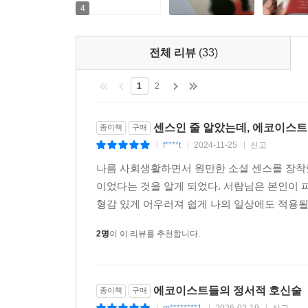
4
나르시시스트와의 관계는 생과 사를 오가는 전쟁만
‘적극적 자기주장’ 능력이다. 나도 모르는 사이
전체 리뷰
(33)
자기주장을 익혀서 자신만의 일상을 더욱 행복하고 
1
2
센스인 줄 알았는데, 에코이스트였
종이책
구매
f****t
2024-11-25
신고
|
|
|
나름 사회생활하면서 원만한 소셜 센스를 장착
이었다는 것을 알게 되었다. 서람님은 본인이 
형감 있게 어우러져 쉽게 나의 일상에도 적용될 
2명
이 이 리뷰를 추천합니다.
에코이스트들의 정서적 호신술
종이책
구매
m********1
2026-02-19
신고