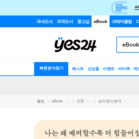
국내도서
외국도서
중고샵
eBook
크레마클럽
C
빠른분야찾기
베스트
신상품
이벤트
바이백
매
웰컴
eBook
인문
심리/정신분석