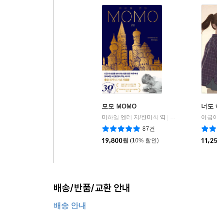
모모 MOMO
너도
미하엘 엔데 저/한미희 역
비룡소
이금이
|
87건
19,800
원
(10% 할인)
11,2
배송/반품/교환 안내
배송 안내