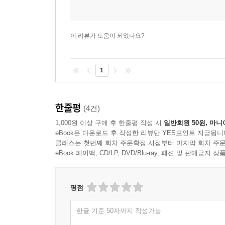
실패가 두려운 10대들에게 꼭 알려 주고 싶다. 
도달하는 방법은 없지만, 실패든 성공이든 하나하
이 리뷰가 도움이 되었나요?
것이라고 말이다.
용이 되고 싶은 ‘이무기’처럼 아이돌이 되고 싶은
1
무엇인지 깨닫게 되기를, 그래서 소중한 꿈을 지
소중한 꿈에서 비롯되기 때문이다.
한줄평
(4건)
1,000원 이상 구매 후 한줄평 작성 시
일반회원 50원, 마니
eBook은 다운로드 후 작성한 리뷰만 YES포인트 지급됩니
클래스는 첫번째 회차 주문확정 시점부터 마지막 회차 주문
eBook 페이백, CD/LP, DVD/Blu-ray, 패션 및 판매금
평점
한글 기준 50자까지 작성가능