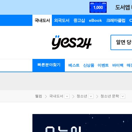
국내도서
외국도서
중고샵
eBook
크레마클럽
C
빠른분야찾기
베스트
신상품
이벤트
바이백
매
웰컴
국내도서
청소년
청소년 문학