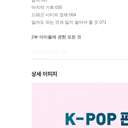
마지막 기회 035
드래곤 시티의 정체 054
잃어도 되는 것과 잃지 말아야 할 것 071
2부 아이돌에 관한 모든 것
내 꿈은 아이돌 097
루머 116
오늘이 어제에게, 오늘이 내일에게 135
상세 이미지
O와 X사이 151
3부 비커밍 아이돌
우리가 되려면 175
스캔들 192
두려움이라는 껍질 205
드러나다 221