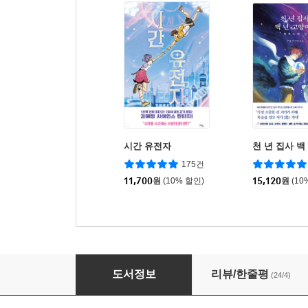
시간 유전자
천 년 집사 백
175건
11,700
원
(10% 할인)
15,120
원
(10
오늘의 아이돌
도서정보
리뷰/한줄평
(24/4)