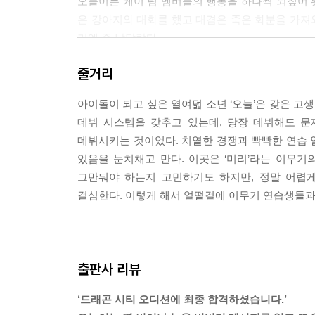
오늘이는 케이 팀 멤버들의 행동을 하나씩 되짚어 봤다
은 강아지와 대화를 했고 대겸은 죽은 화분을 가져
기엔 좀 남달랐다.
“미리가 뭐야? 초능력자야? 인터넷 검색했더니 이
줄거리
“맞아. 그거.”
--- p.55
아이돌이 되고 싶은 열여덟 소년 ‘오늘’은 갖은 고
데뷔 시스템을 갖추고 있는데, 당장 데뷔해도 문
전설 속 용이 되지 못한 이무기들이 있다. 영노, 바
데뷔시키는 것이었다. 치열한 경쟁과 빡빡한 연습 
인간이 되길 선택한 이무기들이다. 인간 세상에 남아
있음을 눈치채고 만다. 이곳은 ‘미리’라는 이무
수백 년간 시간이 흘러 미리 피를 가진 인간들이 세
그만둬야 하는지 고민하기도 하지만, 정말 어렵
--- p.56
결심한다. 이렇게 해서 얼떨결에 이무기 연습생들과 
아이돌이 되고 싶은 건 단순히 노래 부르고 춤추는 
른 사람들에게 나를 보여 주고 싶고 다른 사람들과 함
것처럼 아이돌도 호응해 주는 대중이 없다면 돌에 
출판사 리뷰
--- p.103
‘드래곤 시티 오디션에 최종 합격하셨습니다.’