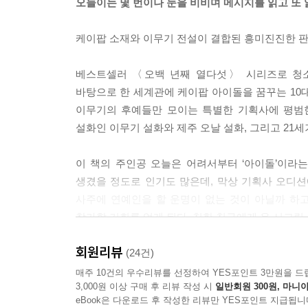
오늘이는 몇 번이나 눈을 비비며 메시지를 읽고 또 
케이팝 소재와 이무기 전설이 결합된 흥미진진한 판
베스트셀러 〈오백 년째 열다섯〉 시리즈로 청소
바탕으로 한 세계관에 케이팝 아이돌을 꿈꾸는 10
이무기의 후예들만 모이는 특별한 기획사에 평범
설화인 이무기 설화와 제주 오날 설화, 그리고 21
이 책의 주인공 오늘은 어려서부터 ‘아이돌’이라는
생겼을 정도로 인기도 많은데, 막상 기획사 오디
사주에 연예인을 할 운명이 없는 것이 아닐까 하고
참가할 기회를 얻게 된다. 친한 친구에게 온 시크릿
뒤 메시지가 한 통 도착한다. ‘드래곤 시티 오디션
회원리뷰
읽고 또 읽는다.
(24건)
매주 10건의 우수리뷰를 선정하여 YES포인트 3만원을 드
3,000원 이상 구매 후 리뷰 작성 시
일반회원 300원, 마니아
드래곤 시티에서 그토록 꿈꾸던 아이돌 연습생 
eBook은 다운로드 후 작성한 리뷰만 YES포인트 지급됩니
하나같이 능력이 엄청나다. 춤과 노래는 연습생치