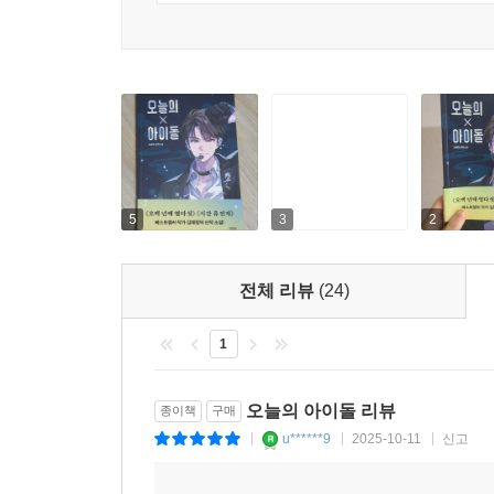
그런데 우연한 사건으로 드래곤 시티에 들어온 인간
자신과 한 팀이 된 미리 아이들의 숨겨진 아픔과
어느덧 팀을 생각하게 되고, 데뷔를 못 할지도
발끈하며 감싸려 든다.
이 책 프롤로그에서는 ‘제주 오날 설화’의 일부
이무기가 등장하는데, 인간 아이의 조언대로 여의
한다. 이처럼 가진 것이 많음에도 앞으로 나아가지
5
3
2
꿈을 이루기 위한 과정은 누구에게나 어렵다. 때
오늘이 같은 친구가 있다면 참 든든하지 않을까. 힘
전체 리뷰
(24)
때면 이제 거의 다 왔다고 어깨를 두들겨 주는 이가 
1
≪오늘의 아이돌≫의 저자 김혜정 작가는 이 작품을
간절하게 작가가 되고 싶었고, 공모전 당선을 무
오늘의 아이돌 리뷰
종이책
구매
계속할 수 있었느냐는 물음에 작가는 간결하게 답한
u******9
2025-10-11
신고
|
|
|
“하고 싶었으니까요.”