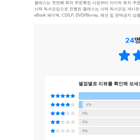
클래스는 첫번째 회차 주문확정 시점부터 마지막 회차 주문
아니다. 수백 페이지의 책을 10분도 채 걸리지 않
사락 독서모임으로 진행된 클래스는 사락 독서모임 게시판
한다. 일류 기획사라서 뛰어난 인재들이 모였다고 
eBook 페이백, CD/LP, DVD/Blu-ray, 패션 및 판매금
믿을 수 없는 일이 벌어진다. 오늘이와 친한 연습생
묻는 오늘이에게 그 아이는 천진하게 웃으며 대답한
24
명
“우리끼리는 괜찮잖아.”
“우리가 대체 뭔데?”
“뭐긴. 미리잖아.”
이무기족 연습생들과 한 팀이 된 인간 소년 ‘오늘’의
별점별로 리뷰를 확인해 보세
판타지 장편 소설 ≪오늘의 아이돌≫은 월등한 능
‘오늘’의 이야기다. 미리는 아이돌이 되기에 적
4%
드러내지 못한다. 각자가 너무 뛰어난 미리들
0%
팀이라기보다는 뛰어난 개인의 집합체 정도에 머무르
0%
정도다.
0%