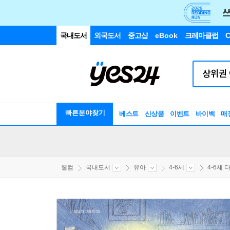
국내도서
외국도서
중고샵
eBook
크레마클럽
C
빠른분야찾기
베스트
신상품
이벤트
바이백
매
웰컴
국내도서
유아
4-6세
4-6세 다