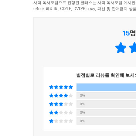
국어 1-2 가 1단원 소중한 책을 소개해요
사락 독서모임으로 진행된 클래스는 사락 독서모임 게시판
국어 1-2 가 5단원 생각을 키워요
eBook 페이백, CD/LP, DVD/Blu-ray, 패션 및 판매금
국어 2-2 나 4단원 인물의 마음을 짐작해요
국어 3-1 가 6단원 일이 일어난 까닭
15
명
국어 5-2 가 2단원 지식이나 경험을 활용해요
별점별로 리뷰를 확인해 보세
0%
0%
0%
0%