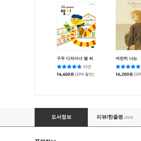
구두 디자이너 뱀 씨
여전히 나는
13건
14,400
원
(10% 할인)
16,200
원
(10
책을 너무 사랑한 테오필
도서정보
리뷰/한줄평
(15/3)