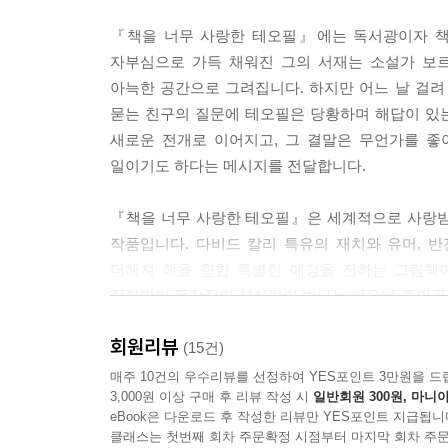
『책을 너무 사랑한 테오필』에는 독서광이자 책
자부심으로 가득 채워진 그의 서재는 소설가 보르
아늑한 공간으로 그려집니다. 하지만 어느 날 걸려
묻는 친구의 질문에 테오필은 당황하며 해답이 있는
새로운 전개로 이어지고, 그 결말은 무언가를 좋
일이기도 하다는 메시지를 전달합니다.
『책을 너무 사랑한 테오필』은 세계적으로 사랑받
작품입니다. 다비드 칼리 특유의 재치와 유머, 
더해져 책을 향한 특별한 애정을 전하는 그림책
칼리만의 독창적인 상상력이 빛나는 가운데 주인공
몰입과 흥미를 더합니다. 책과 독서에 관한 뜨거운 
회원리뷰
줄 것이며, 책을 사랑하는 모두에게 재미와 감동을 
(15건)
매주 10건의 우수리뷰를 선정하여 YES포인트 3만원을 드
3,000원 이상 구매 후 리뷰 작성 시
일반회원 300원, 마니아
교과 연계
eBook은 다운로드 후 작성한 리뷰만 YES포인트 지급됩니
클래스는 첫번째 회차 주문확정 시점부터 마지막 회차 주문