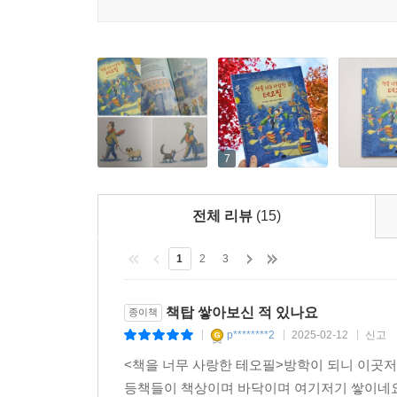
7
전체 리뷰
(15)
1
2
3
책탑 쌓아보신 적 있나요
종이책
p********2
2025-02-12
신고
|
|
|
<책을 너무 사랑한 테오필>방학이 되니 이곳
등책들이 책상이며 바닥이며 여기저기 쌓이네요