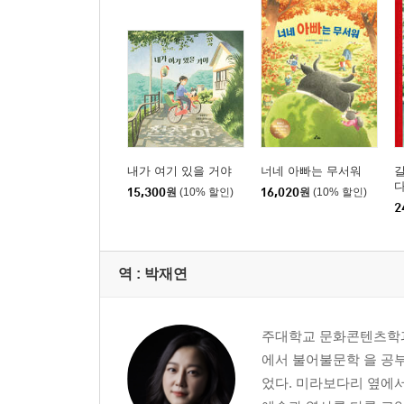
내가 여기 있을 거야
너네 아빠는 무서워
15,300
원
(10% 할인)
16,020
원
(10% 할인)
2
역 :
박재연
주대학교 문화콘텐츠학과
에서 불어불문학 을 공
었다. 미라보다리 옆에서