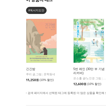
#독서지도안
긴긴밤
5번 레인 (30만 부 기념
리커버)
루리 글,그림
문학동네
|
은소홀 글/노인경 그림
문
|
11,250
원
(10% 할인)
12,600
원
(10% 할인)
검색 페이지에서 선택된 태그에 등록된 더 많은 상품을 확인해 