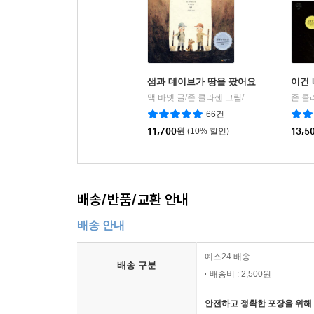
샘과 데이브가 땅을 팠어요
이건 
맥 바넷 글/존 클라센 그림/서남희 역
시공주
|
66건
11,700
원
(10% 할인)
13,5
배송/반품/교환 안내
배송 안내
예스24 배송
배송 구분
배송비 : 2,500원
안전하고 정확한 포장을 위해 