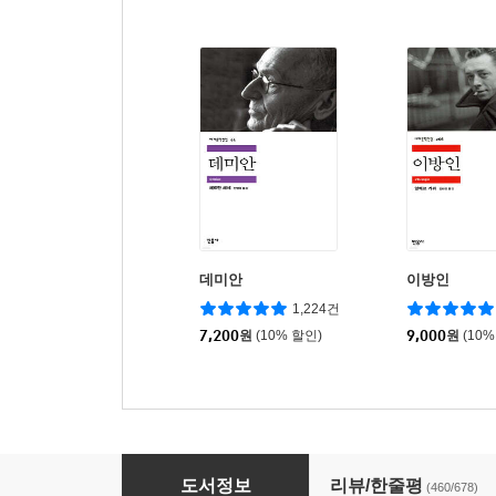
데미안
이방인
1,224건
7,200
원
(10% 할인)
9,000
원
(10%
인간 실격
도서정보
리뷰/한줄평
(460/678)