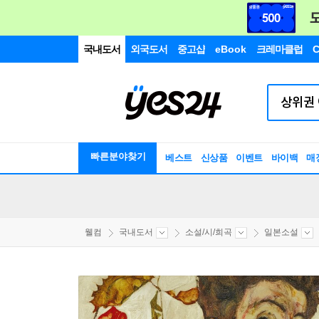
국내도서
외국도서
중고샵
eBook
크레마클럽
C
빠른분야찾기
베스트
신상품
이벤트
바이백
매
웰컴
국내도서
소설/시/희곡
일본소설