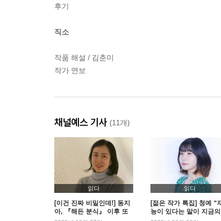
후기
직소
작품 해설 / 김춘미
작가 연보
채널예스 기사
(11개)
읽다
읽다
[이건 진짜 비밀인데!] 동지
[젊은 작가 특집] 청예 “
아, 『해든 분식』 이후 또
능이 있다는 말이 지금의
다른 변신 판타지의 세계
를 만들었어요”