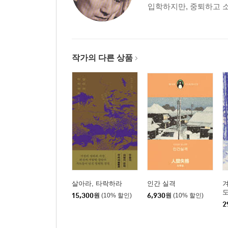
입학하지만, 중퇴하고 소
작가의 다른 상품
살아라, 타락하라
인간 실격
겨
도
15,300
원
(10% 할인)
6,930
원
(10% 할인)
2