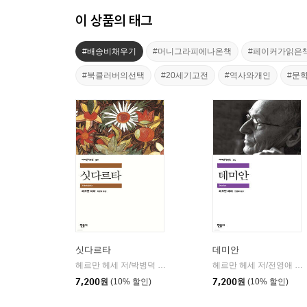
이 상품의 태그
#배송비채우기
#머니그라피에나온책
#페이커가읽은
#북클러버의선택
#20세기고전
#역사와개인
#문
싯다르타
데미안
헤르만 헤세 저/박병덕 역
민음사
헤르만 헤세 저/전영애 역
|
|
7,200
원
(10% 할인)
7,200
원
(10% 할인)