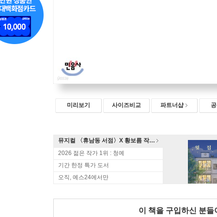
미리보기
사이즈비교
파트너샵
공
뮤지컬 〈휴남동 서점〉X 황보름 작가 북토크
2026 젊은 작가 1위 : 청예
기간 한정 특가 도서
오직, 예스24에서만
이 책을 구입하신 분