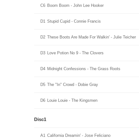
C6
Boom Boom - John Lee Hooker
D1
Stupid Cupid - Connie Francis
D2
These Boots Are Made For Walkin' - Julie Teicher
D3
Love Potion No 9 - The Clovers
D4
Midnight Confessions - The Grass Roots
D5
The "In" Crowd - Dobie Gray
D6
Louie Louie - The Kingsmen
Disc1
A1
California Dreamin' - Jose Feliciano