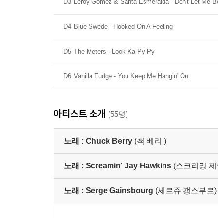
D3
Leroy Gomez & Santa Esmeralda - Don't Let Me B
D4
Blue Swede - Hooked On A Feeling
D5
The Meters - Look-Ka-Py-Py
D6
Vanilla Fudge - You Keep Me Hangin' On
아티스트 소개
(55명)
노래 :
Chuck Berry
(척 베리 )
노래 :
Screamin' Jay Hawkins
(스크리밍 제
노래 :
Serge Gainsbourg
(세르쥬 갱스부르)