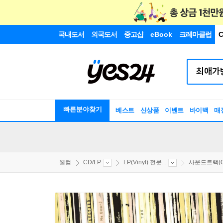
국내도서
외국도서
중고샵
eBook
크레마클럽
C
빠른분야찾기
베스트
신상품
이벤트
바이백
매
웰컴
CD/LP
LP(Vinyl) 전문...
사운드트랙(OS