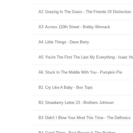
A2
Grazing In The Grass - The Friends Of Distinction
A3
Across 110th Street - Bobby Womack
A4
Little Things - Dave Berry
A5
You're The First The Last My Everything - Isaac H
A6
Stuck In The Middle With You - Pumpkin Pie
B1
Cry Like A Baby - Box Tops
B2
Strawberry Letter 23 - Brothers Johnson
B3
Didn't I Blow Your Mind This Time - The Delfonics
B4
Good Thing - Paul Revere & The Raiders