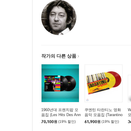
작가의 다른 상품
1960년대 프렌치팝 모
쿠엔틴 타란티노 영화
W
음집 (Les Hits Des Ann
음악 모음집 (Tarantino
모
ees 1960) [2LP]
Experience) [옐로우 &
티
70,100
원
(19% 할인)
61,900
원
(19% 할인)
3
레드 컬러 2LP]
Ja
s