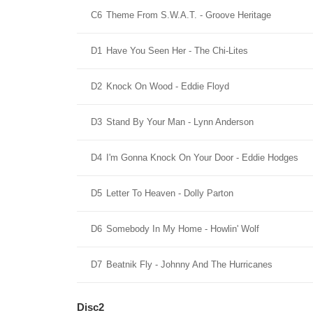
C6
Theme From S.W.A.T. - Groove Heritage
D1
Have You Seen Her - The Chi-Lites
D2
Knock On Wood - Eddie Floyd
D3
Stand By Your Man - Lynn Anderson
D4
I'm Gonna Knock On Your Door - Eddie Hodges
D5
Letter To Heaven - Dolly Parton
D6
Somebody In My Home - Howlin' Wolf
D7
Beatnik Fly - Johnny And The Hurricanes
Disc2