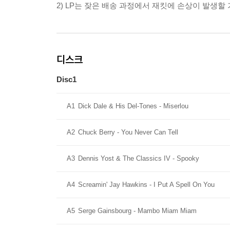
2) LP는 잦은 배송 과정에서 재킷에 손상이 발생
디스크
Disc1
A1
Dick Dale & His Del-Tones - Miserlou
A2
Chuck Berry - You Never Can Tell
A3
Dennis Yost & The Classics IV - Spooky
A4
Screamin' Jay Hawkins - I Put A Spell On You
A5
Serge Gainsbourg - Mambo Miam Miam