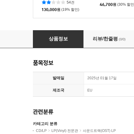
54건
46,700
원
(30% 할인
130,000
원
(19% 할인)
쿠엔틴 타란티노 영화음악 모음집 박스세트 (The Taran
상품정보
리뷰/한줄평
(0/0)
품목정보
발매일
2025년 01월 17일
제조국
EU
관련분류
카테고리 분류
CD/LP
LP(Vinyl) 전문관
사운드트랙(OST) LP