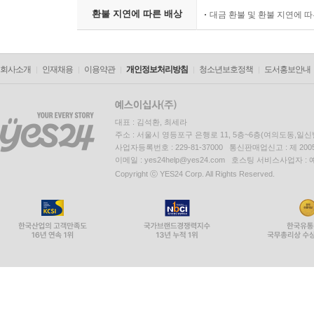
환불 지연에 따른 배상
대금 환불 및 환불 지연에 
회사소개
인재채용
이용약관
개인정보처리방침
청소년보호정책
도서홍보안내
대표 : 김석환, 최세라
주소 : 서울시 영등포구 은행로 11, 5층~6층(여의도동,일신
사업자등록번호 : 229-81-37000 통신판매업신고 : 제 200
이메일 : yes24help@yes24.com 호스팅 서비스사업자 :
Copyright ⓒ YES24 Corp. All Rights Reserved.