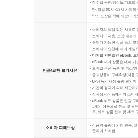
직수입 음반/영상물/기프트 
단, 당일 00시~13시 사이
박스 포장은 택배 배송이 가
소비자의 책임 있는 사유로 
소비자의 사용, 포장 개봉에 
복제가 가능한 상품 등의 포장을 
소비자의 요청에 따라 개별
디지털 컨텐츠인 eBook, 
eBook 대여 상품은 대여 기
모바일 쿠폰 등록 후 취소/환
반품/교환 불가사유
중고상품이 구매확정(자동 
LP상품의 재생 불량 원인이 기
시간의 경과에 의해 재판매가
전자상거래 등에서의 소비자
eBook 세트 상품은 일괄 
1개의 상품으로 취급 및 판매
우, 세트 상품 전부 및 세트
상품의 불량에 의한 반품, 교
소비자 피해보상
준하여 처리됨