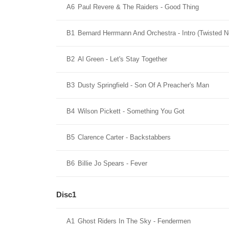
A6
Paul Revere & The Raiders - Good Thing
B1
Bernard Herrmann And Orchestra - Intro (Twisted N
B2
Al Green - Let's Stay Together
B3
Dusty Springfield - Son Of A Preacher's Man
B4
Wilson Pickett - Something You Got
B5
Clarence Carter - Backstabbers
B6
Billie Jo Spears - Fever
Disc1
A1
Ghost Riders In The Sky - Fendermen