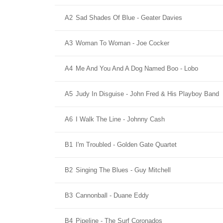
A2
Sad Shades Of Blue - Geater Davies
A3
Woman To Woman - Joe Cocker
A4
Me And You And A Dog Named Boo - Lobo
A5
Judy In Disguise - John Fred & His Playboy Band
A6
I Walk The Line - Johnny Cash
B1
I'm Troubled - Golden Gate Quartet
B2
Singing The Blues - Guy Mitchell
B3
Cannonball - Duane Eddy
B4
Pipeline - The Surf Coronados