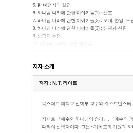
5. 한 예언자의 실천
6. 하나님 나라에 관한 이야기들(1) : 선포
7. 하나님 나라에 관한 이야기들(2) : 초대, 환영, 도
8. 하나님 나라에 관한 이야기들(3) : 심판과 신원
9. 상징과 논쟁
10. 하나님 나라에 관한 질문들
제3부 예수의 목적들과 신념들
저자 소개
11. 예수와 이스라엘 : 메시야직의 의미
12. 예수의 십자가 처형의 이유들
13. 왕의 귀환
저자 : N. T. 라이트
제4부 결론
옥스퍼드 대학교 신학부 교수와 웨스트민스터 사원의
14. 결과들
저서로 『예수와 하나님의 승리』, 『예수의 의미
다작의 신학자이다. 그는 <기독교의 기원과 