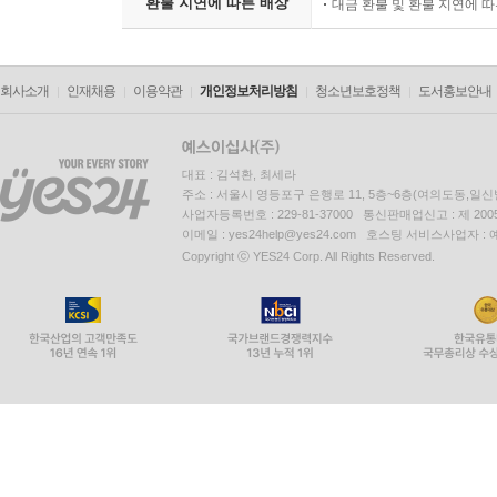
환불 지연에 따른 배상
대금 환불 및 환불 지연에 
회사소개
인재채용
이용약관
개인정보처리방침
청소년보호정책
도서홍보안내
대표 : 김석환, 최세라
주소 : 서울시 영등포구 은행로 11, 5층~6층(여의도동,일신
사업자등록번호 : 229-81-37000 통신판매업신고 : 제 200
이메일 : yes24help@yes24.com 호스팅 서비스사업자 :
Copyright ⓒ YES24 Corp. All Rights Reserved.