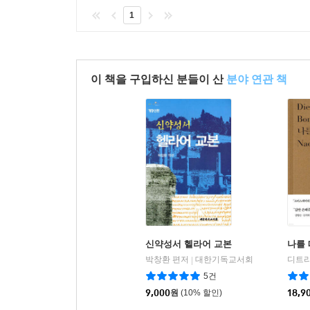
1
이 책을 구입하신 분들이 산
분야 연관 책
신약성서 헬라어 교본
나를
박창환 편저
대한기독교서회
|
5건
9,000
원
(10% 할인)
18,9