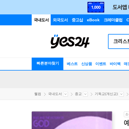
국내도서
외국도서
중고샵
eBook
크레마클럽
C
빠른분야찾기
베스트
신상품
이벤트
바이백
매
웰컴
국내도서
종교
기독교(개신교)
소