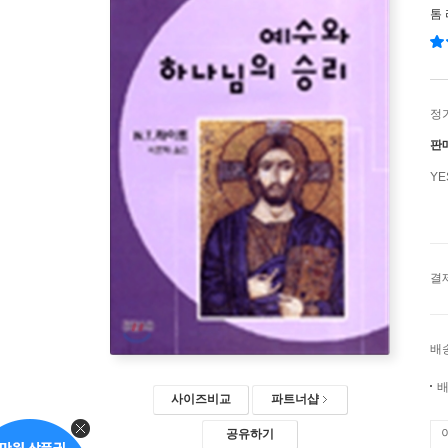
톰
정
판
Y
결
배
배
사이즈비교
파트너샵
공유하기