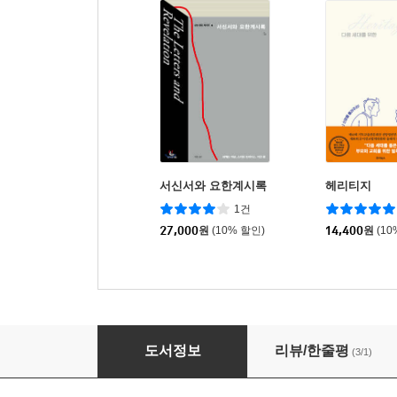
서신서와 요한계시록
헤리티지
1건
27,000
원
(10% 할인)
14,400
원
(10
예수와 하나님의 승리
도서정보
리뷰/한줄평
(3/1)