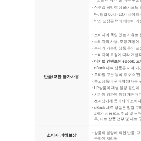
오늘 06시 30분 이후 주문
직수입 음반/영상물/기프트 
단, 당일 00시~13시 사이
박스 포장은 택배 배송이 가
소비자의 책임 있는 사유로 
소비자의 사용, 포장 개봉에 
복제가 가능한 상품 등의 포장을 
소비자의 요청에 따라 개별
디지털 컨텐츠인 eBook, 
eBook 대여 상품은 대여 기
모바일 쿠폰 등록 후 취소/환
반품/교환 불가사유
중고상품이 구매확정(자동 
LP상품의 재생 불량 원인이 기
시간의 경과에 의해 재판매가
전자상거래 등에서의 소비자
eBook 세트 상품은 일괄 
1개의 상품으로 취급 및 판매
우, 세트 상품 전부 및 세트
상품의 불량에 의한 반품, 교
소비자 피해보상
준하여 처리됨