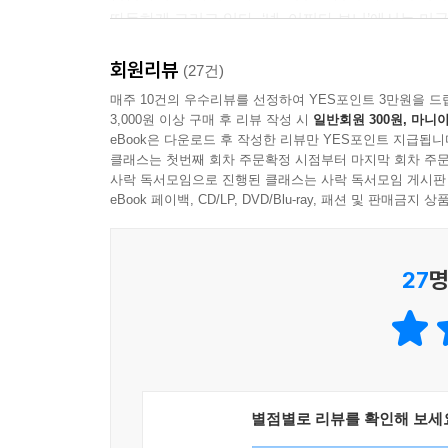
이 단순한 일들은 누군가의 끊임없는 수고로 이루어
따듯하게 그리고 있다. ‘넷. 어쩌다 보니’에서는 미
평가하진 않는다. 그런데도 그들은 묵묵히 일하며 미
산다는 건’에서는 미국 사회의 구성원으로 살아가면
지다.
회원리뷰
얻기까지 성실하게 달려왔던 삶을 반추하고, 현재의
(27건)
--- p.188
매주 10건의 우수리뷰를 선정하여 YES포인트 3만원을 드
3,000원 이상 구매 후 리뷰 작성 시
일반회원 300원, 마니아
작가가 들려주는 피자 이야기, 이민자의 삶, 미국 
eBook은 다운로드 후 작성한 리뷰만 YES포인트 지급됩니
찾던 행복이 우리 곁에, 그리고 우리 안에 있음을 
클래스는 첫번째 회차 주문확정 시점부터 마지막 회차 주문
사락 독서모임으로 진행된 클래스는 사락 독서모임 게시판
eBook 페이백, CD/LP, DVD/Blu-ray, 패션 및 판매금
27
명
별점별로 리뷰를 확인해 보세