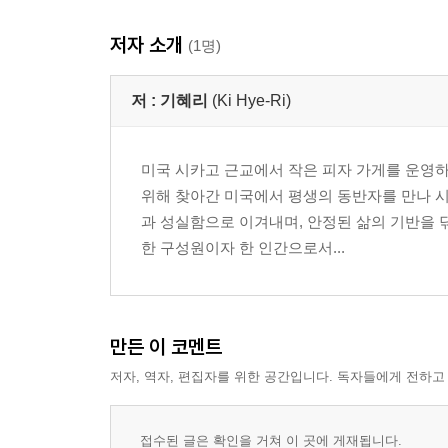
도서관 가는 길, 코코 / 우리가 누군가에겐, 스미스네 
저자 소개
“체인징 잇 업!” 아이린 / 게으른 레이나 / 뉴요커 회
(1명)
취업 이민 영주권
저 :
기혜리
(Ki Hye-Ri)
넷. 어쩌다 보니
미국 시카고 근교에서 작은 피자 가게를 운영하
나도 한번 가볼까? 미국! / ESL / 첫 어학원 / 미니밴 
위해 찾아간 미국에서 평생의 동반자를 만나 
외로움과 두려움을 / 그날 이후,
과 성실함으로 이겨내며, 안정된 삶의 기반을 
한 구성원이자 한 인간으로서...
다섯. 산다는 건
언어, 기죽지 말자! / 홈스쿨링 / 대학교 드롭아웃과 유
빈곤 문제 / 행복의 조건 / 주말여행
만든 이 코멘트
저자, 역자, 편집자를 위한 공간입니다. 독자들에게 전하고
여섯. 함께이기에
부고와 삶 / 매니저 아저씨 / 현정 언니 / 벤자민의 암 
접수된 글은 확인을 거쳐 이 곳에 게재됩니다.