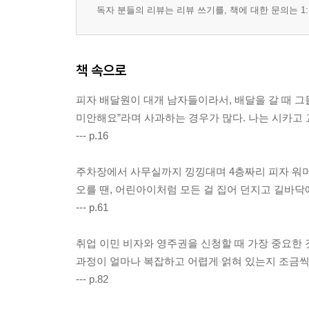
교수와 학생 / 임플란트 완성기 / 오디 픽업 / 농사/ 냉
독자 분들의 리뷰는 리뷰 쓰기를, 책에 대한 문의는 1:
시카고 보타닉 가든 / 핑거 프린트
에필로그
책 속으로
감사의 글
피자 배달원이 대개 남자들이라서, 배달을 갈 때 그들
미안해요”라며 사과하는 경우가 많다. 나는 시카고 
--- p.16
주차장에서 사무실까지 낑낑대며 4층짜리 피자 워머
오를 땐, 어린아이처럼 모든 걸 집어 던지고 길바닥에
--- p.61
취업 이민 비자와 영주권을 신청할 때 가장 중요한 
과정이 얼마나 복잡하고 어렵게 얽혀 있는지 조금씩
--- p.82