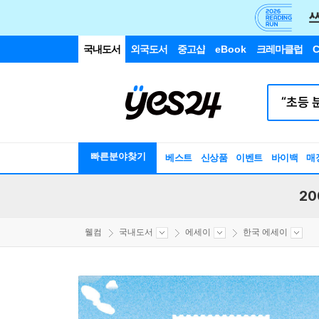
국내도서
외국도서
중고샵
eBook
크레마클럽
C
빠른분야찾기
베스트
신상품
이벤트
바이백
매
20
웰컴
국내도서
에세이
한국 에세이