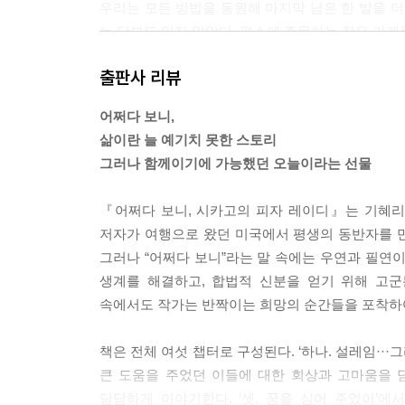
우리는 모든 방법을 동원해 마지막 남은 한 발을 더
는 당부도 잊지 않았다. 평소에 주문하는 작은 가
--- p.94
출판사 리뷰
우리 가게의 리뷰가 좋은 건, 항상 똑같은 마음으로
어쩌다 보니,
때 그 마음 그대로, 손님들을 따뜻하게 대한다. 그
삶이란 늘 예기치 못한 스토리
운다.
그러나 함께이기에 가능했던 오늘이라는 선물
--- p.106
『어쩌다 보니, 시카고의 피자 레이디』는 기혜리
피자 가게에서 일하면서 만난 사람들과의 교감은 단
저자가 여행으로 왔던 미국에서 평생의 동반자를 만
친절은 오늘날 우리가 살아가는 삶의 원동력이 되었다
그러나 “어쩌다 보니”라는 말 속에는 우연과 필연
--- p.137
생계를 해결하고, 합법적 신분을 얻기 위해 고
속에서도 작가는 반짝이는 희망의 순간들을 포착하여
하늘이 내 마음을 알아준 것이 아닌지, 열심히 살아
실감 나지 않았다. 마지막이라고 생각했던 순간에 좋
책은 전체 여섯 챕터로 구성된다. ‘하나. 설레임·
--- p.141
큰 도움을 주었던 이들에 대한 회상과 고마움을 
담담하게 이야기한다. ‘셋. 꿈을 심어 주었어’