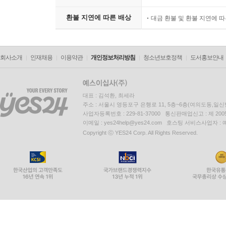
환불 지연에 따른 배상
대금 환불 및 환불 지연에 
회사소개
인재채용
이용약관
개인정보처리방침
청소년보호정책
도서홍보안내
대표 : 김석환, 최세라
주소 : 서울시 영등포구 은행로 11, 5층~6층(여의도동,일신
사업자등록번호 : 229-81-37000 통신판매업신고 : 제 200
이메일 : yes24help@yes24.com 호스팅 서비스사업자 :
Copyright ⓒ YES24 Corp. All Rights Reserved.