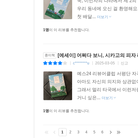
국, 이민자의 나라에서 제 2
우리 동네에 오신 걸 환영해요
첫 배달...
더보기
1명
이 이 리뷰를 추천합니다.
[에세이] 어쩌다 보니, 시카고의 피자
종이책
c********u
2025-03-05
신고
|
|
|
예스24 리뷰어클럽 서평단 자
아마도 자신의 의지와 상관없이
그래서 멀리 타국에서 이런저런
거니 싶은...
더보기
1명
이 이 리뷰를 추천합니다.
1
2
3
4
5
6