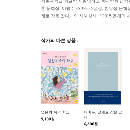
서울대학교 외교학과 졸업하고 동대학원 법학과
훈 문학상, 이병주 스마트소설상, 한유성 문학상
개로 잠을 잤다』와 시해설서 『2015 올해의 시
작가의 다른 상품
얼음벽 속의 학교
나비는, 날개로 잠을 잤
다
9,100
원
6,600
원