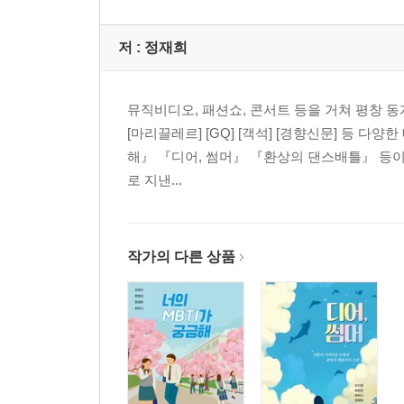
저 :
정재희
뮤직비디오, 패션쇼, 콘서트 등을 거쳐 평창 동
[마리끌레르] [GQ] [객석] [경향신문] 등 
해』 『디어, 썸머』 『환상의 댄스배틀』 등이
로 지낸...
작가의 다른 상품