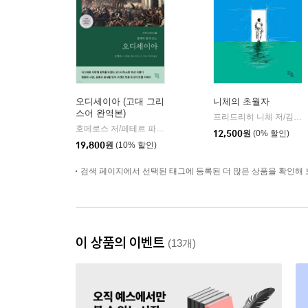
오디세이아 (고대 그리
니체의 초월자
스어 완역본)
프리드리히 니체 저/김철 편역
호메로스 저/페테르 파울 루벤스 그림/박문재 역
현대지성
|
12,500
원
(0% 할인)
19,800
원
(10% 할인)
검색 페이지에서 선택된 태그에 등록된 더 많은 상품을 확인해 
이 상품의 이벤트
(13개)