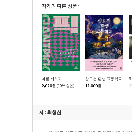
작가의 다른 상품
너를 버리기
삼도천 환생 고등학교
6
9,090
원
(10% 할인)
12,000
원
1
저 :
최형심