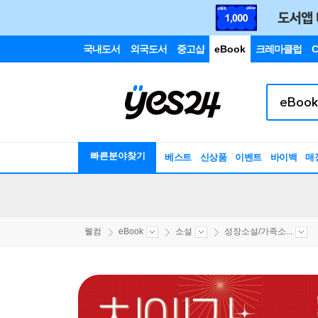
국내도서
외국도서
중고샵
eBook
크레마클럽
C
빠른분야찾기
베스트
신상품
이벤트
바이백
매
웰컴
eBook
소설
성장소설/가족소...