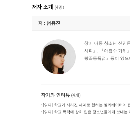
저자 소개
(4명)
저 :
범유진
창비 아동 청소년 신인문
시피』, 『아홉수 가위』
랑골동품점』등이 있으며,
작가와 인터뷰
(4개)
[읽다]
학교가 사라진 세계로 향하는 엘리베이터에 
[읽다]
학교 폭력에 상처 입은 청소년들에게 보내는