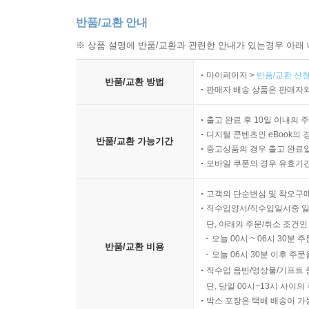
반품/교환 안내
※ 상품 설명에 반품/교환과 관련한 안내가 있는경우 아래 
마이페이지 >
반품/교환 신청
반품/교환 방법
판매자 배송 상품은 판매자와
출고 완료 후 10일 이내의 
디지털 콘텐츠인 eBook의 
반품/교환 가능기간
중고상품의 경우 출고 완료일
모바일 쿠폰의 경우 유효기간(
고객의 단순변심 및 착오구
직수입양서/직수입일서중 일
단, 아래의 주문/취소 조건인
오늘 00시 ~ 06시 30분 
반품/교환 비용
오늘 06시 30분 이후 주문
직수입 음반/영상물/기프트 
단, 당일 00시~13시 사이
박스 포장은 택배 배송이 가