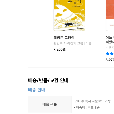
해방촌 고양이
어느
되었
황인숙 저/이정학 그림
이숲
|
박은지
7,200
원
8,97
배송/반품/교환 안내
배송 안내
구매 후 즉시 다운로드 가능
배송 구분
배송비 : 무료배송