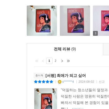
3
전체 리뷰
(9)
1
2
[서평] 최애가 되고 싶어
종이책
s*******4
2024-08-02
신고
|
|
|
"덕질하는 청소년들의 열정과 
덕질한 사람은 영원히 덕질한다
빠져서 덕질해 본 경험이 있을
했나...