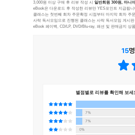
3,000원 이상 구매 후 리뷰 작성 시
일반회원 300원, 마니아
한병철에 따르면, 오늘날 성과사회의 잔인한 경쟁에 
eBook은 다운로드 후 작성한 리뷰만 YES포인트 지급됩니
‘존재 결핍’을 메우기 위해 더 바쁘게 일하고, 더 
클래스는 첫번째 회차 주문확정 시점부터 마지막 회차 주문
더 많은 노동, 성취, 소비, 자극을 의미한다. 하
사락 독서모임으로 진행된 클래스는 사락 독서모임 게시판
진단한다. 오히려 “아무것도 생산하지 않는 무위”야
eBook 페이백, CD/LP, DVD/Blu-ray, 패션 및 판매금
이 책에는 〈무위의 풍경들〉, 〈장자에게 붙이는 
15
명
와 『피로사회』, 『오늘날 혁명은 왜 불가능한가』 
있게 다뤘다. 고대 그리스 철학자부터 초기 낭만주의
의 글과 주요 개념들을 폭넓게 인용, 또는 반박하면서
통해 한병철 특유의 미학적이고 날카로운 통찰을 만
무위 예찬
별점별로 리뷰를 확인해 보세
“모든 것이 단기적이고, 호흡이 짧고, 근시안적으로
무언가가 천천히 익어갈 수 있을 텐데 말이다.”
7%
7%
‘무위하는 삶’을 살라니, ‘관조적인 쉼’을 가지라
0%