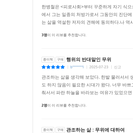
한병철은 <피로사회>부터 꾸준하게 자기 식으로
한병철은 ‘무위’가 인간적인 것을 구성하는 중요한
에서 그는 일종의 처방가로서 그동안의 진단에 
없으면 음악은 없고 단지 소음과 잡음만 있다. 놀이
는 삶을 역설한 저자의 견해에 동의하다.나 역시
맹목적인 능동과 반응으로 변질된다고 경고한다. 자
동물적 삶으로 쪼그라든다”. ‘무위’ 능력의 상실은
3명
이 이 리뷰를 추천합니다.
생산 활동에서 벗어난 여가조차 노동의 피로에서 회복
때려죽이는 시간”으로 격하된다.
행위의 반대말인 무위
종이책
구매
한병철은 “인간이 추구하는 궁극의 목적은 무위”
b*******l
2025-07-23
신고
|
|
|
몸짓을 의식하는 순간에 우아함을 잃는 장면에 주목
완성된다.” 마찬가지로 ‘역사’는 행위를 통해 
관조하는 삶을 생각해 보았다. 한발 물러서서 생
무위의 안식일”에 비로소 ‘역사’가 완성된다고 본
도 하지 않음이 필요한 시대가 왔다. 너무 바쁘
잃는다.” 그는 ‘무위’에 대한 니체의 생각을 미루
춰서서 파란 하늘을 바라보는 여유가 있었으면 한
번창하기 위한 조건이다.”
2명
이 이 리뷰를 추천합니다.
‘비타 악티바’와 인류의 위기
관조하는 삶 : 무위에 대하여
종이책
구매
“관조하는 삶 없는 행위하는 삶은 눈먼 삶이다.”