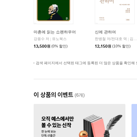
마흔에 읽는 쇼펜하우어
신에 관하여
강용수 저
유노북스
한병철 저/전대호 역
김영사
|
|
13,500
원
(0% 할인)
12,150
원
(10% 할인)
검색 페이지에서 선택된 태그에 등록된 더 많은 상품을 확인해 
이 상품의 이벤트
(6개)