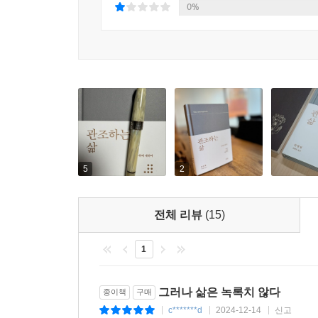
눈길이 갈 테고, 한껏 게으름을 즐기고 싶은 사
0%
한병철의 애독자라면 이미 짐작했겠지만, 이 책은 
성장하고 상업화하는 자본주의 체제에 저항하는 ‘창
한병철에 따르면, 무위는 한낱 게으름이나 거부, 무기
구조, 고유한 찬란함, 고유한 마법”을 지니고 있는
오히려 “참된 행복은 목적 없고 효용 없는 것 덕분에
것, 아무것에도 유용하지 않고 아무것에도 종사하지
한편 ‘무위’는 일종의 창조적인 세계로 넘어가는 “
5
2
뿐이고, 새로운 것을 만들어내지 못한다. 발명하는 
무위의 시간 속에서 ”전혀 다른 무언가, 있었던 적
전체 리뷰
(15)
세상에서 우리 삶을 위한 해독제, 창조력의 원천이 
1
인간 행위의 궁극적인 목적은 ‘무위’
그러나 삶은 녹록치 않다
종이책
구매
“활동에서 무위가 차지하는 몫만큼 활동은 진정으로
c*******d
2024-12-14
신고
|
|
|