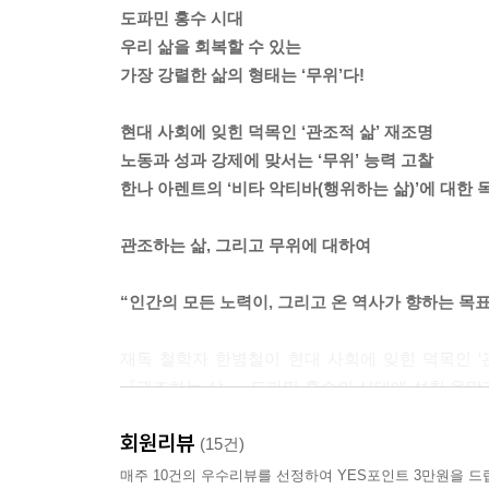
도파민 홍수 시대
우리 삶을 회복할 수 있는
가장 강렬한 삶의 형태는 ‘무위’다!
현대 사회에 잊힌 덕목인 ‘관조적 삶’ 재조명
노동과 성과 강제에 맞서는 ‘무위’ 능력 고찰
한나 아렌트의 ‘비타 악티바(행위하는 삶)’에 대한 
관조하는 삶, 그리고 무위에 대하여
“인간의 모든 노력이, 그리고 온 역사가 향하는 목
재독 철학자 한병철이 현대 사회에 잊힌 덕목인 ‘관조적
『관조하는 삶』. 도파민 홍수의 시대에 성취 욕망
우리에게 무언가를 더 해야만 한다는 강박에서 벗어
회원리뷰
참모습을 바라볼 것(관조觀照)을 주문한다.
(15건)
매주 10건의 우수리뷰를 선정하여 YES포인트 3만원을 드