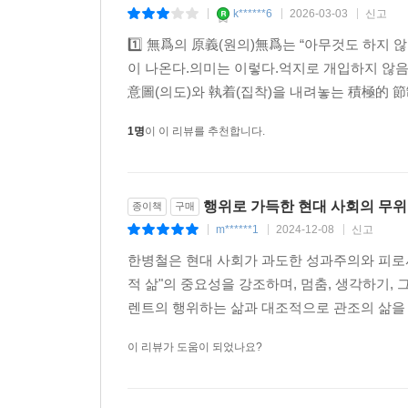
k******6
2026-03-03
신고
|
|
|
한병철이 20세기를 ‘행위의 시대’로 규정한 한나 아
1️⃣ 無爲의 原義(원의)無爲는 “아무것도 하지 않음
그리스의 폴리스를 자유의 빛나는 모범으로 이상화
이 나온다.의미는 이렇다.억지로 개입하지 않음
정치적인 것의 무대 위에서 불멸에 도달한다”). 
意圖(의도)와 執着(집착)을 내려놓는 積極的 節制(
주장은 “행위하기의 열정”에 사로잡혀 있고, 오늘날
1명
이 이 리뷰를 추천합니다.
수단으로, 자원으로 간주”하며 인간의 행위에 완전히
역사의 한 성분으로, 부록으로 격하”된다. 한병철은
착취하는 역사적 시기”라고 규정한다.
행위로 가득한 현대 사회의 무위
종이책
구매
한병철은 이 국면에서 우리가 ‘무위의 윤리’(땅
m******1
2024-12-08
신고
|
|
|
놔두기)를 회복해야 한다고 강조한다. “거침없이 
한병철은 현대 사회가 과도한 성과주의와 피로
수정해야 한다. 따라서 행위에서 관조적 성분이 차지
적 삶"의 중요성을 강조하며, 멈춤, 생각하기,
“행위하는 사람들의 권능”이 아니라 “관조하는
렌트의 행위하는 삶과 대조적으로 관조의 삶을 
도외시한다면 인류의 미래는 영혼의 타락과 온 지구
이 리뷰가 도움이 되었나요?