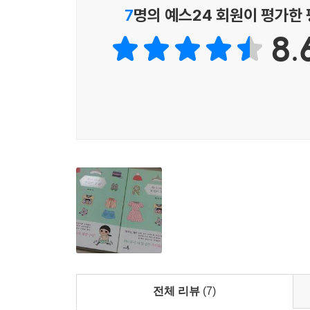
뒤늦게야 아름다움을 깨닫곤 한다. 그리하여 얼리어
7
명의 예스24 회원이 평가한
하지만 ‘패션 피플’들만이 ‘패션’을 두고 설레고, 
8.
있다면, ‘이 옷과 저 옷은 어울릴까?’ 따져본 적이
비춰보는, 주변의 사소한 패션 촌평에도 귀가 쫑긋거
고민하는’ 우리를 위한 즐거운 패션 수다가 빼곡히 
옷이 우리를 행복하게 하는 순간들!
‘내일 뭐 입지? 혹은 ‘오늘 뭐 입지?’ 하는 머리 
대충 잡히는 대로 걸치고 나가는 자신을 맞닥뜨리면
의미이기 때문이다. 어떻게든 수를 써 한 템포 늦춰야
작가는 때로 우리의 기분을 바꾸고, 자세를 바꾸고
옷차림부터 눈에 들어오듯, 옷은 단지 나를 감싸는
그럼 옷 입기는 우리에게 어떤 즐거움을 줄 수 있을
자락과 바람 찬 날 목덜미에 휘감기는 스카프의 포근
중얼거리는 순간, 소싯적 쌈짓돈 모아 사들였던 
전체 리뷰
(7)
살면서 다들 한 번쯤 마주할 법한, 옷을 둘러싼 이