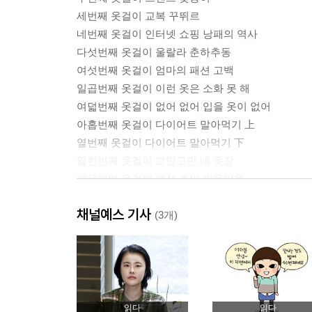
세번째 옷걸이 교복 꾸뛰르
네번째 옷걸이 인터넷 쇼핑 낭패의 역사
다섯번째 옷걸이 울랄라 춘하추동
여섯번째 옷걸이 엄마의 패션 고백
일곱번째 옷걸이 이런 옷은 소화 못 해
여덟번째 옷걸이 없어 없어 입을 옷이 없어
아홉번째 옷걸이 다이어트 말아먹기 上
열번째 옷걸이 다이어트 말아먹기 下
열한번째 옷걸이 고만고만 내 옷장
열두번째 옷걸이 패션 추억 방울방울
열세번째 옷걸이 쫄깃쫄깃 레깅스
채널예스 기사
열네번째 옷걸이 뒹굴 때는 요게 딱
(3개)
열다섯번째 옷걸이 천만 가지 청바지
열여섯번째 옷걸이 나만 괜히 어색어색
열일곱번째 옷걸이 클릭클릭 쇼핑백서
열여덟번째 옷걸이 해피해피 벼룩시장
열아홉번째 옷걸이 지갑이 열리는 마성의 한마디
읽다
읽다