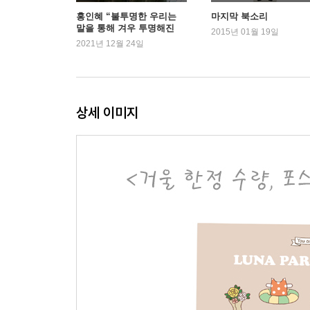
스무번째 옷걸이 너의 구매평이 들려
홍인혜 “불투명한 우리는
마지막 북소리
말을 통해 겨우 투명해진
스물한번째 옷걸이 내 몸이 내 몸이 아니네
2015년 01월 19일
다”
2021년 12월 24일
스물두번째 옷걸이 옷장 정리 딜레마
스물세번재 옷걸이 후기가 걸린 옷걸이
Essay
상세 이미지
오늘 뭐 입지
유행의 꼬리칸
교복 버라이어티
파마머리 독설가
스키니 드림
탄식하는 옷장
제발 빠져주세요
쿨하지 못해 민망해
버릴 수가 없어요
집순이의 유니폼