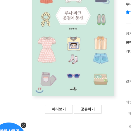
루
정
판
Y
결
배
미리보기
공유하기
배