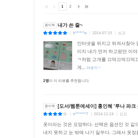
1
2
내가 쓴 줄~
종이책
h******a
2014-07-15
신고
|
|
|
인터넷을 뒤지고 뒤져서찾아 읽
이지 내가 먼저 하고팠던 이야
ㅋ처럼 고개를 끄덕끄덕끄덕끄덕
게...
더보기
2명
이 이 리뷰를 추천합니다.
[도서/웹툰에세이] 홍인혜 '루나 파크
종이책
o*******7
2014-12-24
신고
|
|
|
옷이라는 것은 요망하다. 선택은 옵션인 것 같
내지 못하고 눈 밖에 나기 일쑤다. 그래서 옷