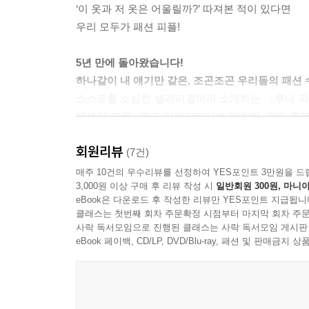
‘이 옷과 저 옷은 어울릴까?’ 따져본 적이 있다면
우리 모두가 패션 피플!
5년 만에 돌아왔습니다!
하나같이 내 얘기만 같은, 조곤조곤 우리들의 패션 
스스로를 소심한 샐러리걸이라 소개하는 〈루나 파
에세이 모음. 광고 카피라이터로 일하며 개인 홈페이지(
패션 이야기’로 공감 100% 깨알 토크를 풀어놓는다
회원리뷰
다루는데도, 읽는 이들이 하나같이 ‘이게 바로 나야
(7건)
하는 다정함도, 유행에 뒤처지는 자신을 ‘트렌드의
매주 10건의 우수리뷰를 선정하여 YES포인트 3만원을 드
3,000원 이상 구매 후 리뷰 작성 시
일반회원 300원, 마니아
23편 외에 14편의 에세이와 8편의 카툰이 추가되었
eBook은 다운로드 후 작성한 리뷰만 YES포인트 지급됩니
클래스는 첫번째 회차 주문확정 시점부터 마지막 회차 주문
우리 모두가 패션 피플!
사락 독서모임으로 진행된 클래스는 사락 독서모임 게시판
스키니진, 어그, 레인 부츠, 야상 점퍼… 작가는 
eBook 페이백, CD/LP, DVD/Blu-ray, 패션 및 판매금
이상의 비범한 패션 센스를 보여주는 사람들을 흔
예쁘고 끌린다고 느끼는, 남들이 아직 몸으로 
일컫는 말일 것이다. 그에 반해 평범한 우리는 요