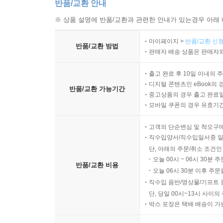
반품/교환 안내
※ 상품 설명에 반품/교환과 관련한 안내가 있는경우 아래 
마이페이지 >
반품/교환 신청
반품/교환 방법
판매자 배송 상품은 판매자와
출고 완료 후 10일 이내의 
디지털 콘텐츠인 eBook의 
반품/교환 가능기간
중고상품의 경우 출고 완료일
모바일 쿠폰의 경우 유효기간(
고객의 단순변심 및 착오구
직수입양서/직수입일서중 일
단, 아래의 주문/취소 조건인
오늘 00시 ~ 06시 30분 
반품/교환 비용
오늘 06시 30분 이후 주문
직수입 음반/영상물/기프트 
단, 당일 00시~13시 사이
박스 포장은 택배 배송이 가