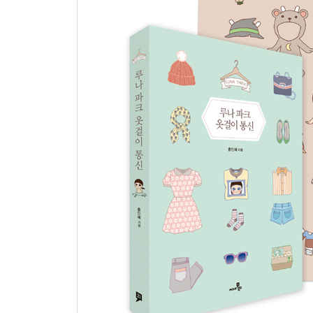
맨날맨날 캐주얼
상자 속의 요행
두 번의 바이바이
병원이 필요해
Cartoon+
루나의 옷장 속