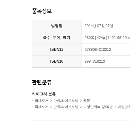
품목정보
발행일
2014년 07월 07일
쪽수, 무게, 크기
280쪽 | 424g | 140*195*19
ISBN13
9788984318212
ISBN10
8984318213
관련분류
카테고리 분류
국내도서
만화/라이트노벨
웹툰
국내도서
만화/라이트노벨
교양만화/비평/작법
예술만