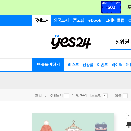
국내도서
외국도서
중고샵
eBook
크레마클럽
C
빠른분야찾기
베스트
신상품
이벤트
바이백
매
웰컴
국내도서
만화/라이트노벨
웹툰
소
루