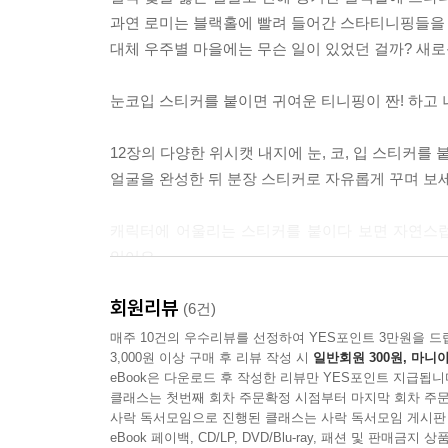
과연 로미는 블랙홀에 빨려 들어간 스타티니핑들을 
대체 우주별 마을에는 무슨 일이 있었던 걸까? 새
눈코입 스티커를 붙이면 귀여운 티니핑이 짠! 하고 
12장의 다양한 위시캣 내지에 눈, 코, 입 스티커를 
얼굴을 완성한 뒤 분장 스티커로 자유롭게 꾸며 보세
캐릭터에 어울리는 스티커를 붙이다 보면 자연스럽
있어요.
회원리뷰
얼굴을 완성했다면 내지에 있는 캐릭터 설명도 읽어
(6건)
다양한 티니핑들의 정보가 쏙쏙 담겨 있어 매우 흥
매주 10건의 우수리뷰를 선정하여 YES포인트 3만원을 드
3,000원 이상 구매 후 리뷰 작성 시
일반회원 300원, 마니아
eBook은 다운로드 후 작성한 리뷰만 YES포인트 지급됩니
클래스는 첫번째 회차 주문확정 시점부터 마지막 회차 주문
사락 독서모임으로 진행된 클래스는 사락 독서모임 게시판
eBook 페이백, CD/LP, DVD/Blu-ray, 패션 및 판매금