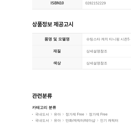
ISBN10
0282152229
상품정보 제공고시
품명 및 모델명
슈팅스타 캐치 티니핑 시즌5 
재질
상세설명참조
색상
상세설명참조
관련분류
카테고리 분류
국내도서
유아
정가제 Free
정가제 Free
국내도서
유아
만화/캐릭터/테마샵
인기 캐릭터