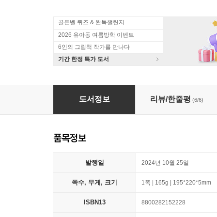
골든벨 퀴즈 & 완독챌린지
2026 유아동 여름방학 이벤트
6인의 그림책 작가를 만나다
기간 한정 특가 도서
슈팅스타 캐치 티니핑 시즌5 분장놀이 2
도서정보
리뷰/한줄평
(6/6)
품목정보
발행일
2024년 10월 25일
쪽수, 무게, 크기
1쪽 | 165g | 195*220*5mm
ISBN13
8800282152228