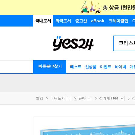
국내도서
외국도서
중고샵
eBook
크레마클럽
C
빠른분야찾기
베스트
신상품
이벤트
바이백
매
웰컴
국내도서
유아
정가제 Free
정