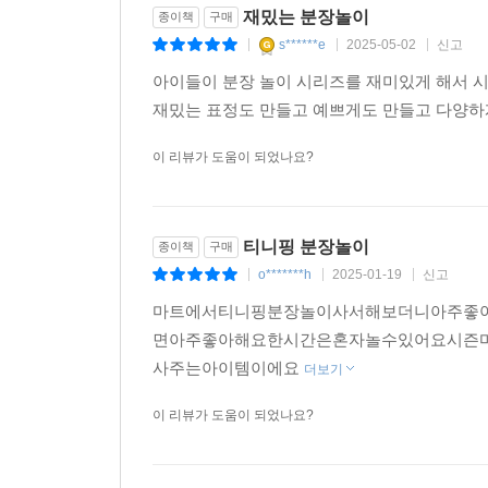
재밌는 분장놀이
종이책
구매
s******e
2025-05-02
신고
|
|
|
아이들이 분장 놀이 시리즈를 재미있게 해서 시
재밌는 표정도 만들고 예쁘게도 만들고 다양하
이 리뷰가 도움이 되었나요?
티니핑 분장놀이
종이책
구매
o*******h
2025-01-19
신고
|
|
|
마트에서티니핑분장놀이사서해보더니아주좋
면아주좋아해요한시간은혼자놀수있어요시즌
사주는아이템이에요
더보기
이 리뷰가 도움이 되었나요?