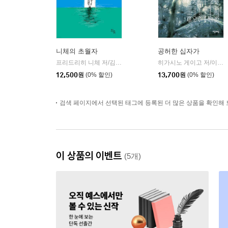
니체의 초월자
공허한 십자가
프리드리히 니체 저/김철 편역
히읏
히가시노 게이고 저/이선희 역
|
12,500
원
(0% 할인)
13,700
원
(0% 할인)
검색 페이지에서 선택된 태그에 등록된 더 많은 상품을 확인해 
이 상품의 이벤트
(5개)