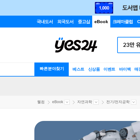
국내도서
외국도서
중고샵
eBook
크레마클럽
C
빠른분야찾기
베스트
신상품
이벤트
바이백
매
웰컴
eBook
자연과학
전기/전자공학