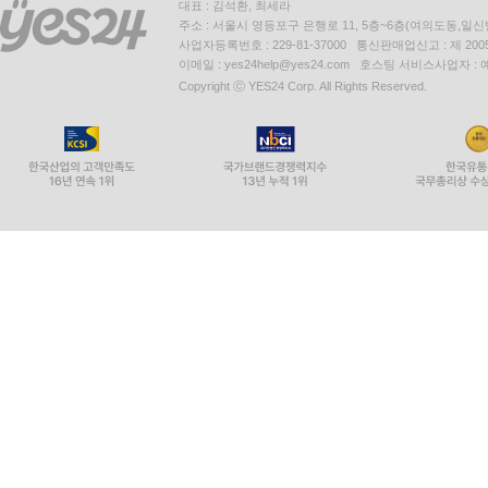
대표 : 김석환, 최세라
주소 : 서울시 영등포구 은행로 11, 5층~6층(여의도동,일신
사업자등록번호 : 229-81-37000 통신판매업신고 : 제 200
이메일 : yes24help@yes24.com 호스팅 서비스사업자 :
Copyright ⓒ YES24 Corp. All Rights Reserved.