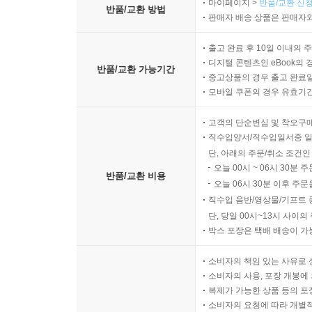
마이페이지 >
반품/교환 신청
반품/교환 방법
판매자 배송 상품은 판매자와
출고 완료 후 10일 이내의 
디지털 콘텐츠인 eBook의 
반품/교환 가능기간
중고상품의 경우 출고 완료일
모바일 쿠폰의 경우 유효기간(
고객의 단순변심 및 착오구
직수입양서/직수입일서중 일
단, 아래의 주문/취소 조건인
오늘 00시 ~ 06시 30분 
반품/교환 비용
오늘 06시 30분 이후 주문
직수입 음반/영상물/기프트 
단, 당일 00시~13시 사이
박스 포장은 택배 배송이 가
소비자의 책임 있는 사유로 
소비자의 사용, 포장 개봉에 
복제가 가능한 상품 등의 포장을 
소비자의 요청에 따라 개별