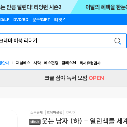
D/LP
DVD/BD
문구
/GIFT
티켓
장안내
채널예스
사락
예스펀딩
클래스24
독서유형검사
RBTI Lab
독서유형검사
크클 심야 독서 모임
OPEN
소득공제
크레마클럽
EPUB
웃는 남자 (하) - 열린책들 세
eBook