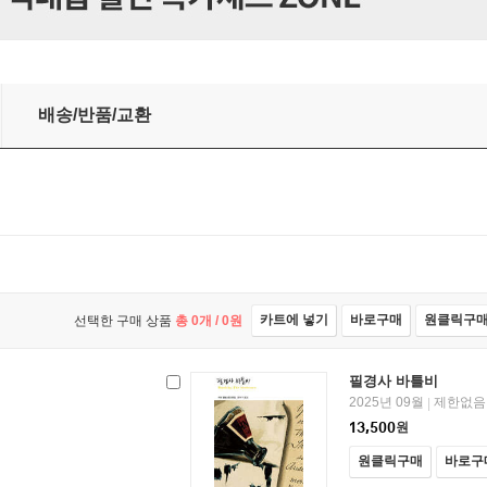
배송/반품/교환
카트에 넣기
바로구매
원클릭구
선택한 구매 상품
총
0
개 /
0
원
필경사 바틀비
2025년 09월
제한없음
|
13,500
원
원클릭구매
바로구