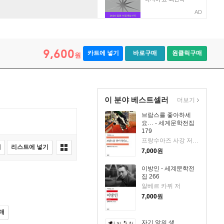
AD
9,600
카트에 넣기
바로구매
원클릭구매
원
이 분야 베스트셀러
더보기
브람스를 좋아하세
요… - 세계문학전집
179
프랑수아즈 사강 저/김남주 역
매
리스트에 넣기
7,000
원
이방인 - 세계문학전
집 266
알베르 카뮈 저
7,000
원
매
자기 앞의 생