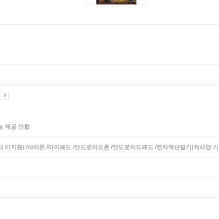
기
능 제공 안함
니터 미지원) /아이폰 /아이패드 /안드로이드폰 /안드로이드패드 /전자책단말기(저사양 기기 