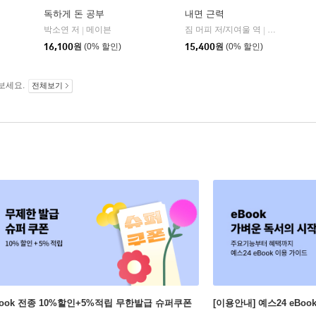
독하게 돈 공부
내면 근력
히읏
박소연 저
메이븐
짐 머피 저/지여울 역
윌북(willboo
|
|
|
16,100
원
(0% 할인)
15,400
원
(0% 할인)
보세요.
전체보기
Book 전종 10%할인+5%적립 무한발급 슈퍼쿠폰
[이용안내] 예스24 eBo