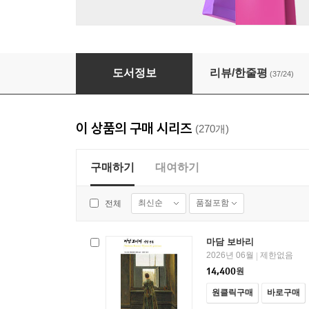
웃는 남자 (하) - 열린책들 세계문학 086
도서정보
리뷰/한줄평
(37/24)
이 상품의 구매 시리즈
(270개)
구매하기
대여하기
최신순
품절포함
전체
마담 보바리
2026년 06월
제한없음
|
14,400
원
원클릭구매
바로구매