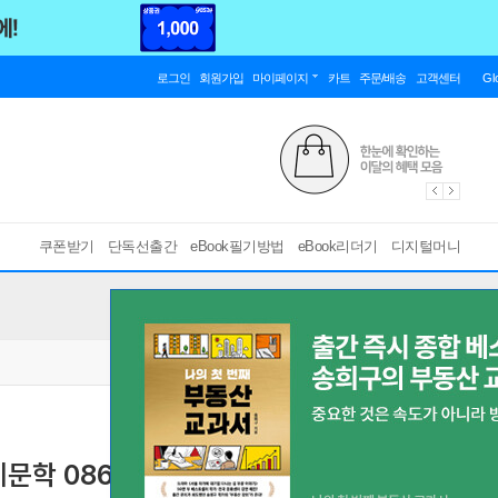
로그인
회원가입
마이페이지
카트
주문/배송
고객센터
Gl
쿠폰받기
단독선출간
eBook필기방법
eBook리더기
디지털머니
계문학 086
[ EPUB ]