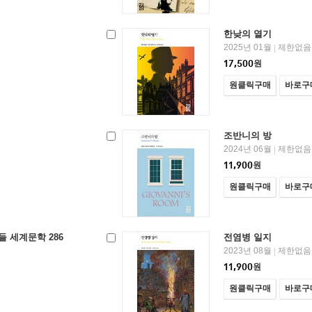
한낮의 열기
2025년 01월
제한없음
|
17,500
원
원클릭구매
바로구
조반니의 방
2024년 06월
제한없음
|
11,900
원
원클릭구매
바로구
들 세계문학 286
전염병 일지
2023년 08월
제한없음
|
11,900
원
원클릭구매
바로구