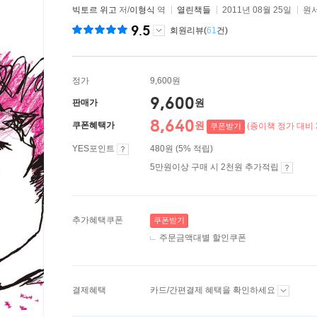
빅토르 위고
저/
이형식
역
열린책들
2011년 08월 25일
원서
9.5
회원리뷰(
61
건)
정가
9,600원
9,600
원
판매가
8,640
원
쿠폰혜택가
(종이책 정가 대비 
쿠폰받기
YES포인트
480원 (5% 적립)
5만원이상 구매 시 2천원 추가적립
추가혜택쿠폰
쿠폰받기
주문금액대별 할인쿠폰
결제혜택
카드/간편결제 혜택을 확인하세요