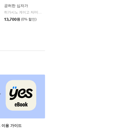
공허한 십자가
k)
히가시노 게이고 저/이선희 역
자음과모음
|
13,700
원
(0% 할인)
ok 이용 가이드