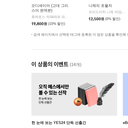
오디세이아 (고대 그리
니체의 초월자
스어 완역본)
프리드리히 니체 저/김철 편역
호메로스 저/페테르 파울 루벤스 그림/박문재 역
현대지성
|
12,500
원
(0% 할인)
19,800
원
(10% 할인)
검색 페이지에서 선택된 태그에 등록된 더 많은 상품을 확인해 
이 상품의 이벤트
(14개)
한 눈에 보는 YES24 단독 선출간
e