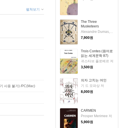
펼쳐보기
The Three
Musketeers
Alexandre Dumas,Auguste Maquet 저
7,900
원
Trois Contes (원어로
읽는 세계문학 87)
귀스타브 플로베르 저
3,500
원
의자 고치는 여인
기 드 모파상 저
사용 불가) /PC(Mac)
8,000
원
CARMEN
Prosper Merimee 저
5,900
원