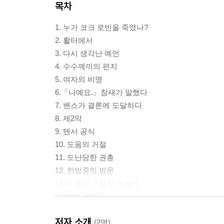
목차
1. 누가 코크 로빈을 죽였나?
2. 활터에서
3. 다시 생각난 예언
4. 수수께끼의 편지
5. 여자의 비명
6.「나예요.」참새가 말했다
7. 밴스가 결론에 도달하다
8. 제2막
9. 텐서 공식
10. 도움의 거절
11. 도난당한 권총
12. 한밤중의 방문
13. 비숍의 그림자 속에서
14. 체스 게임
15. 파디와의 면담
저자 소개
16. 제3막
(2명)