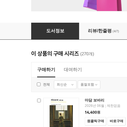
비숍 살인 사건 - 열린책들 세계문학 181
도서정보
리뷰/한줄평
(4/7)
이 상품의 구매 시리즈
(270개)
구매하기
대여하기
최신순
품절포함
전체
마담 보바리
2026년 06월
제한없음
|
14,400
원
원클릭구매
바로구매