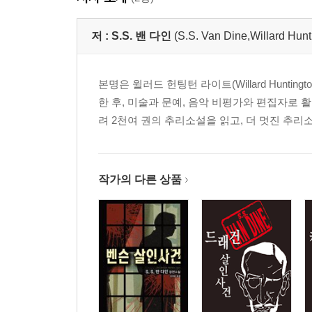
17. 밤새 켜진 불
18. 공원의 담장
저 :
S.S. 밴 다인
(S.S. Van Dine,Willard Hunt
19. 빨간 노트
20. 복수의 여신
본명은 윌러드 헌팅턴 라이트(Willard Huntin
2
한 후, 미술과 문예, 음악 비평가와 편집자로 
려 2천여 권의 추리소설을 읽고, 더 멋진 추리소
작가의 다른 상품