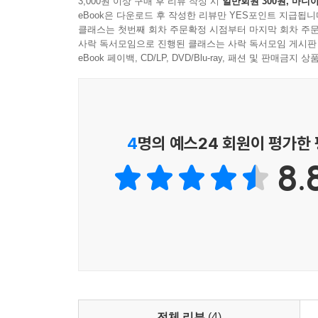
3,000원 이상 구매 후 리뷰 작성 시
일반회원 300원, 마니아
열린책들 세계문학
eBook은 다운로드 후 작성한 리뷰만 YES포인트 지급됩니
클래스는 첫번째 회차 주문확정 시점부터 마지막 회차 주문
낡고 먼지 싸인 고전 읽기의 대안
사락 독서모임으로 진행된 클래스는 사락 독서모임 게시판
불멸의 고전들이 젊고 새로운 얼굴로 다시 태어
eBook 페이백, CD/LP, DVD/Blu-ray, 패션 및 판매금
걸작은 물론, 추리 문학, 환상 문학, SF 등 장
까지를 망라한다.
더 넓은 스펙트럼, 충실하고 참신한 번역
4
명의 예스24 회원이 평가한
소설 문학에 국한하지 않는 넓은 문학의 스펙트럼
8.
원전번역주의에 입각한 충실하고 참신한 번역으로 
접근할 수 있게 했다.
품격과 편의, 작품의 개성을 그대로 드러낸 디자인
제작도 엄정하게 정도를 걷는다. 열린책들 세계문학
양장 제책으로 품격과 편의성 모두를 취했다. 작
세계문학만의 특색이다.
전체 리뷰
(4)