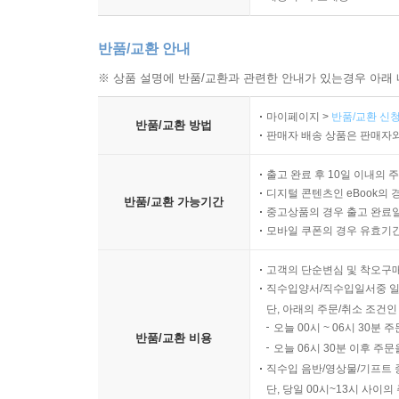
반품/교환 안내
※ 상품 설명에 반품/교환과 관련한 안내가 있는경우 아래 
마이페이지 >
반품/교환 신청
반품/교환 방법
판매자 배송 상품은 판매자와
출고 완료 후 10일 이내의 
디지털 콘텐츠인 eBook의 
반품/교환 가능기간
중고상품의 경우 출고 완료일
모바일 쿠폰의 경우 유효기간(
고객의 단순변심 및 착오구
직수입양서/직수입일서중 일
단, 아래의 주문/취소 조건인
오늘 00시 ~ 06시 30분 
반품/교환 비용
오늘 06시 30분 이후 주문
직수입 음반/영상물/기프트 
단, 당일 00시~13시 사이