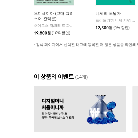
오디세이아 (고대 그리
니체의 초월자
스어 완역본)
프리드리히 니체 저/김철 편역
호메로스 저/페테르 파울 루벤스 그림/박문재 역
현대지성
|
12,500
원
(0% 할인)
19,800
원
(10% 할인)
검색 페이지에서 선택된 태그에 등록된 더 많은 상품을 확인해 
이 상품의 이벤트
(14개)