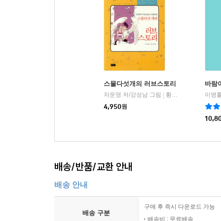
스물다섯개의 러브스토리
바람이
자운영 저/강성남 그림
황금물고기
이병률
|
4,950
원
10,8
배송/반품/교환 안내
배송 안내
구매 후 즉시 다운로드 가능
배송 구분
배송비 : 무료배송