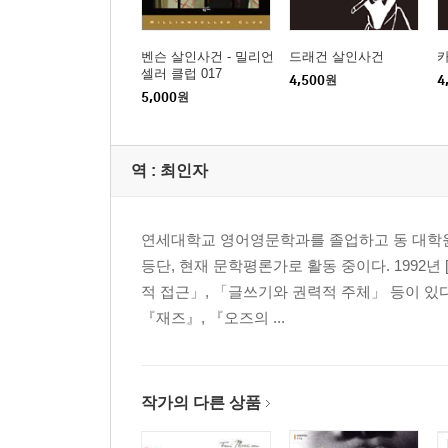
벤슨 살인사건 - 밀리언
드래건 살인사건
셀러 클럽 017
4,500
원
4
5,000
원
역 :
최인자
연세대학교 영어영문학과를 졸업하고 동 대학원
등단, 현재 문학평론가로 활동 중이다. 199
적 접근」, 「글쓰기와 권력적 주체」 등이 있다
『재즈』, 『오즈의 ...
작가의 다른 상품