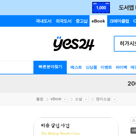
국내도서
외국도서
중고샵
eBook
크레마클럽
C
빠른분야찾기
베스트
신상품
이벤트
바이백
매
20
웰컴
eBook
소설
영미소설
소
eB