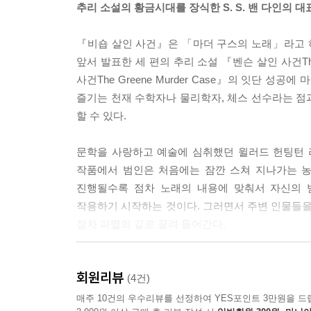
추리 소설의 황금시대를 장식한 S. S. 밴 다인의 대
『비숍 살인 사건』은 「마더 구스의 노래」라고 하
앞서 발표한 세 편의 추리 소설 『벤슨 살인 사건The Be
사건The Greene Murder Case』의 잇단 
즐기는 천재 수학자나 물리학자, 체스 선수라는 점
할 수 있다.
문학을 사랑하고 예술에 심취했던 윌러드 헌팅턴 
작품에서 범인은 처음에는 잠깐 스쳐 지나가는 농
진행될수록 점차 노래의 내용에 맞춰서 자신의 
작용하기 시작하는 것이다. 그러면서 주변 인물들을
점차 파멸의 길로 끌려 들어간다.
이야기의 후반부로 갈수록 원래 범인의 목적과는 
회원리뷰
욕망을 보여 준다는 점에서 깊이 있는 작품이라고 할
(4건)
매주 10건의 우수리뷰를 선정하여 YES포인트 3만원을 드