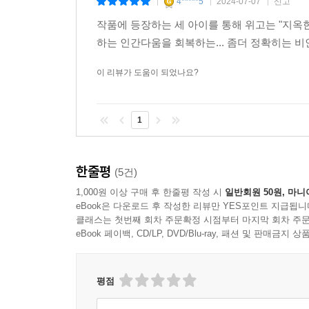
4*****5
2024-07-07
신고
조국이, 서로를 노려보고 있었다.
|
|
|
양장 제책으로 품격과 편의성 모두를 취했다. 작
그 세 음성이 각자 차례대로 발언권을 얻었고, 각
작품에 등장하는 세 아이를 통해 위고는 "지옥
세계문학만의 특색이다.
의 접합점을 찾은 것처럼 보였다. 그리고 이것 혹은
하는 인간다움을 회복하는... 좀더 정확히는
도 하였다. 이치가 이 말을 하면 감정은 다른 말을 
이 리뷰가 도움이 되었나요?
간으로부터 오는 반면, 양심은 더 높은 곳으로부터 
감정에 명료함이 부족하되 힘이 더 많은 것은 그러
1
---p.561
한줄평
(5건)
1,000원 이상 구매 후 한줄평 작성 시
일반회원 50원, 마니
eBook은 다운로드 후 작성한 리뷰만 YES포인트 지급됩니
클래스는 첫번째 회차 주문확정 시점부터 마지막 회차 주문
eBook 페이백, CD/LP, DVD/Blu-ray, 패션 및 판매금
평점