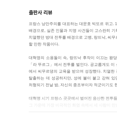
는 사실만은 저도 알고 있습니다. 그것이 제가 아는
출판사 리뷰
하는지 제가 그 이유를 설명하기에는 역부족입니다.
로 사람들의 목을 나무에 매달았소! 이보시오, 어떤
프랑스 낭만주의를 대표하는 대문호 빅또르 위고. 1
매다는 것을 내가 직접 목격하였소.」 쌍방에 모두 
배경으로, 실존 인물과 지명 사건들이 고스란히 기록
그가 다시 말을 멈추었다가 덧붙였다.
치열했던 방대 전투를 배경으로 고뱅, 랑뜨낙, 씨무
「이해하시겠지만, 저는 아무것도 정확히 모릅니다.
할 만한 작품이다.
안 별들만 바라보고 있습니다.」---pp.133~134
대혁명의 소용돌이 속, 랑뜨낙 후작이 이끄는 왕당
93년은 유럽이 프랑스를 상대로 벌인 전쟁이고, 프
「라 뚜르그」에서 전투를 벌인다. 공교롭게도 이 
대로 거둔, 그리고 빠리가 프랑스를 상대로 거둔 승
에서 씨무르댕의 교육을 받으며 성장했다. 치열한 
세기의 나머지 전체보다도 위대하다.
탈출하는 데 성공하지만, 성에 불이 붙고 갇혀 
유럽이 프랑스를 공격하고 프랑스가 빠리를 공격하는
처형되기 전날 밤, 자신의 종조부이자 적군이기도 
93년은 강렬한 해이다. 한껏 노하여 팽창한 뇌우가
이 그의 웅대한 심기에 잘 어울렸다. 그 사람은, 
대혁명 시기 프랑스 곳곳에서 벌어진 음산한 전투들
러운, 날개 달린 특정 생물체들은 큰 바람에 적응할 수
그 가운데 가장 비극적인 화염 속에서 세 사람이 만
「혁명에게는 적 하나가 있는데, 그것이 낡은 세상이