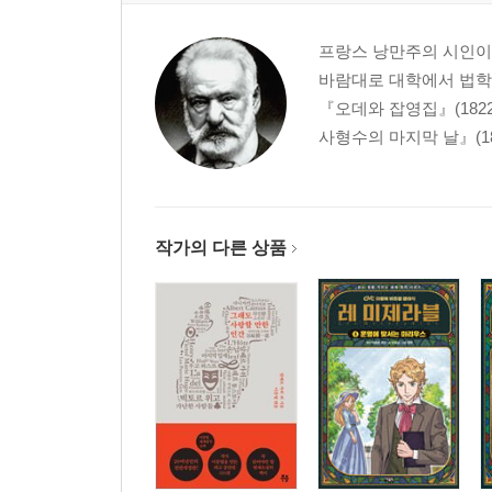
프랑스 낭만주의 시인이자
바람대로 대학에서 법학을
『오데와 잡영집』(1822)
사형수의 마지막 날』(18
작가의 다른 상품