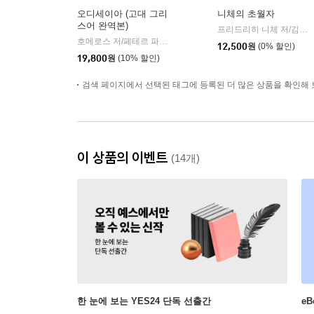
오디세이아 (고대 그리
니체의 초월자
스어 완역본)
프리드리히 니체 저/김철 편역
호메로스 저/페테르 파울 루벤스 그림/박문재 역
현대지성
|
12,500
원
(0% 할인)
19,800
원
(10% 할인)
검색 페이지에서 선택된 태그에 등록된 더 많은 상품을 확인해 
이 상품의 이벤트
(14개)
한 눈에 보는 YES24 단독 선출간
e