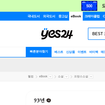
국내도서
외국도서
중고샵
eBook
크레마클럽
C
빠른분야찾기
베스트
신상품
이벤트
바이백
매
웰컴
eBook
소설
프랑스소설