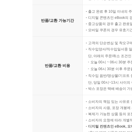
출고 완료 후 10일 이내의 
디지털 콘텐츠인 eBook의 
반품/교환 가능기간
중고상품의 경우 출고 완료일
모바일 쿠폰의 경우 유효기간(
고객의 단순변심 및 착오구
직수입양서/직수입일서중 일
단, 아래의 주문/취소 조건인
오늘 00시 ~ 06시 30분 
반품/교환 비용
오늘 06시 30분 이후 주문
직수입 음반/영상물/기프트 
단, 당일 00시~13시 사이
박스 포장은 택배 배송이 가
소비자의 책임 있는 사유로 
소비자의 사용, 포장 개봉에 
복제가 가능한 상품 등의 포장을 
소비자의 요청에 따라 개별
디지털 컨텐츠인 eBook, 