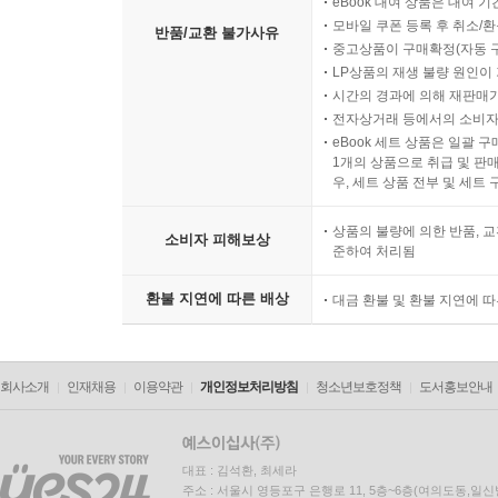
eBook 대여 상품은 대여 기
모바일 쿠폰 등록 후 취소/환
반품/교환 불가사유
중고상품이 구매확정(자동 
LP상품의 재생 불량 원인이 기
시간의 경과에 의해 재판매가
전자상거래 등에서의 소비자
eBook 세트 상품은 일괄 
1개의 상품으로 취급 및 판매
우, 세트 상품 전부 및 세트
상품의 불량에 의한 반품, 교
소비자 피해보상
준하여 처리됨
환불 지연에 따른 배상
대금 환불 및 환불 지연에 
회사소개
인재채용
이용약관
개인정보처리방침
청소년보호정책
도서홍보안내
대표 : 김석환, 최세라
주소 : 서울시 영등포구 은행로 11, 5층~6층(여의도동,일신