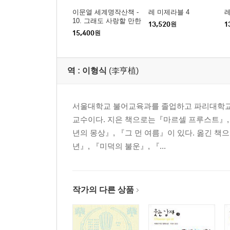
이문열 세계명작산책 -
레 미제라블 4
레
10. 그래도 사랑할 만한
13,520
원
1
인간
15,400
원
역 :
이형식
(李亨植)
서울대학교 불어교육과를 졸업하고 파리대학교에
교수이다. 지은 책으로는『마르셀 프루스트』, 
년의 몽상』, 『그 먼 여름』이 있다. 옮긴 책
년』, 『미덕의 불운』, 『...
작가의 다른 상품