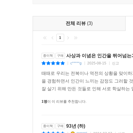
새로운 감각으로 다시 태어난 고전 시리즈의 새 이
세!」
사이즈에 시선을 사로잡는 개성 있는 디자인으로 
후작이 그 소리에 화답하였다.
시리즈를 통해 계속 선보일 예정이다.
「국왕 전하 만세!」
전체 리뷰
(3)
그러자 라두가 웅얼거렸다.
열린책들 세계문학
「자네 원하는 대로 외치게. 그리고 원한다면 어떤 멍
1
낡고 먼지 쌓인 고전 읽기의 대안
더 단순한 일은 없었다. 길이 이미 나 있었고, 그것
불멸의 고전들이 젊고 새로운 얼굴로 다시 태어
사상과 이념은 인간을 뛰어넘는
종이책
구매
었다. 혐오라는 직선의 길 위에 있었다. 뜻밖에 그
걸작은 물론, 추리 문학, 환상 문학, SF 등 
c*****g
2025-08-15
신고
|
|
|
각지 못한 랑뜨낙 하나가 등장하였다. 괴물로부터 영
문학까지를 망라한다.
다. 하나의 심정이었다. 고뱅 앞에 나타난 사람은 
때때로 우리는 전복이나 역전의 상황을 맞이하게
상의 빛을 맞고 쓰러졌다. 랑뜨낙이 착함의 벼락으로
을 경험하면서 인간이 느끼는 감정도 그러할 것이
더 넓은 스펙트럼, 충실하고 참신한 번역
그런데 변모된 랑뜨낙이 고뱅을 변모시키지 않을 것
잘 살기 위해 만든 것들로 인해 서로 학살하는 일
소설 문학에 국한하지 않는 넓은 문학의 스펙트럼
고, 미래의 인간이 그 뒤를 따라야 한단 말인가! 야
원전번역주의에 입각한 충실하고 참신한 번역으로 
1명
이 이 리뷰를 추천합니다.
탕과 어둠 속에서 이상을 표방한 인간이 기어다니는
접근할 수 있게 했다.
안, 고뱅은 표독스럽고 구태의연한 마차 바큇자국 속에서
품격과 편의, 작품의 개성을 그대로 드러낸 디자인
93년 (하)
그 상황은, 서로 적대적인 진리들이 결국 맞닥뜨리
종이책
구매
제작도 엄정하게 정도를 걷는다. 열린책들 세계문학