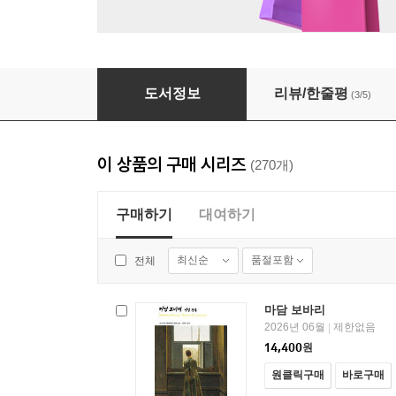
93년 (하) - 열린책들 세계문학 188
도서정보
리뷰/한줄평
(3/5)
이 상품의 구매 시리즈
(270개)
구매하기
대여하기
최신순
품절포함
전체
마담 보바리
2026년 06월
제한없음
|
14,400
원
원클릭구매
바로구매