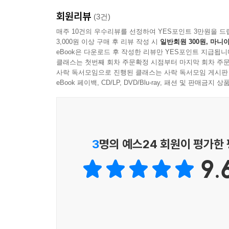
1793년. 제각기 그 굵직한 이름들을 역사 속에 
무자비한 것이나 마찬가지일세. 혁명은 왕 속에 있는 
회원리뷰
공화파에 의해 움직이며, 프랑스 지역 곳곳에서 혁명
(3건)
속에 있는 야만을, 한마디로 모든 유형의 폭군 속에
만났다. 고뱅, 랑뜨낙, 씨무르댕.
매주 10건의 우수리뷰를 선정하여 YES포인트 3만원을 드
는 손으로 감행한다네. 수술이 희생시키는 건강한 
3,000원 이상 구매 후 리뷰 작성 시
일반회원 300원, 마니아
스승과 제자, 종조부와 종손, 공화파와 왕당파라는 
양 중 피의 손실을 수반하지 않는 것 있는가? 꺼야 
eBook은 다운로드 후 작성한 리뷰만 YES포인트 지급됩니
사상과 인간성의 전투를 다시 시작한다.
과 의사는 푸주한과 유사하다네. 그리하여 치료사가
클래스는 첫번째 회차 주문확정 시점부터 마지막 회차 주문
사락 독서모임으로 진행된 클래스는 사락 독서모임 게시판
혁명이 팔이나 다리를 자르지만 목숨을 구한다네.」---
고뱅 도대체 인간을 변질시키는 것이 혁명의 목적이
eBook 페이백, CD/LP, DVD/Blu-ray, 패션 및 판매금
랑뜨낙 자네들은 헌신하고 희생할 능력이 없는 배신
그녀는 보또르뜨의 농사꾼이 대충 가리킨 길을 열심히
씨무르댕 자연보다 더 위대한 사회, 자네에게 분명히
이 중얼거리던 다음 말을 들었을 것이다. 「라 뚜르
걸으면서 그녀는 생각에 잠기곤 하였다. 자기가 겪은
인간이라는 기막힌 싸움터에서 사상이라는 괴물들이
3
명의 예스24 회원이 평가한
주친 사람들, 더러운 일들, 제시되었던 조건들, 자
혁명을, 또한 혁명의 주인공들을 바라본 빅또르 위고
에는 빵 한 조각 때문에, 어떤 때에는 단지 길을 묻
9.
다. 여자가 쾌락의 도구이기 때문이다. 끔찍한 방랑이
* 흥분과 잔인함 속에서 『93년』은 동시에 장엄하
그리고 하느님의 이성과 동일시되는 역사 이성이다.
그 무시무시한 노인이 커다란 사다리 하나를 이끌고
끌고 온 것이다. 그가 사다리의 한쪽 끝을 잡고, 
『93년』은 열린책들이 2009년부터 펴내기 시작
협곡 바닥까지 미끄러지게 하였다. 라두가 밑에서,