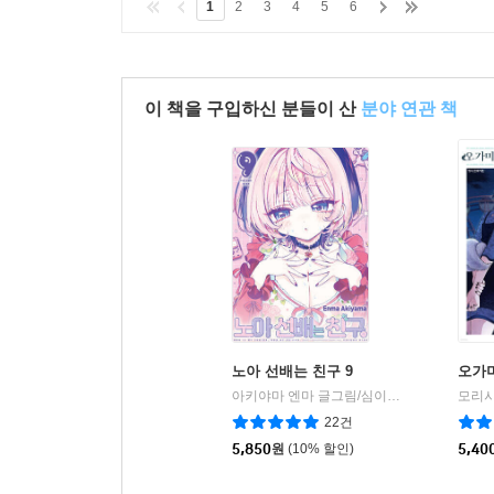
1
2
3
4
5
6
이 책을 구입하신 분들이 산
분야 연관 책
노아 선배는 친구 9
오가미
아키야마 엔마 글그림/심이슬 역
서울미디어
모리시
|
22건
5,850
원
(10% 할인)
5,40