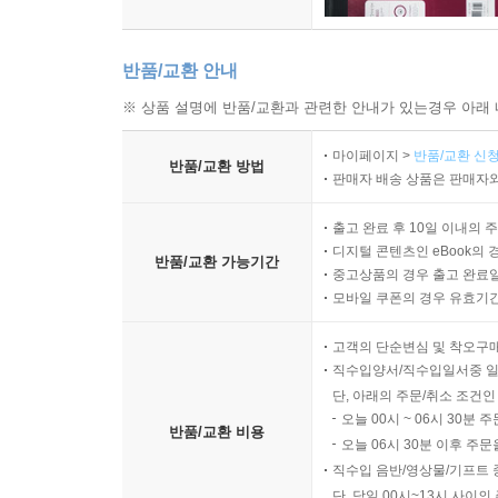
반품/교환 안내
※ 상품 설명에 반품/교환과 관련한 안내가 있는경우 아래 
마이페이지 >
반품/교환 신청
반품/교환 방법
판매자 배송 상품은 판매자와
출고 완료 후 10일 이내의 
디지털 콘텐츠인 eBook의 
반품/교환 가능기간
중고상품의 경우 출고 완료일
모바일 쿠폰의 경우 유효기간(
고객의 단순변심 및 착오구
직수입양서/직수입일서중 일
단, 아래의 주문/취소 조건인
오늘 00시 ~ 06시 30분 
반품/교환 비용
오늘 06시 30분 이후 주문
직수입 음반/영상물/기프트 
단, 당일 00시~13시 사이