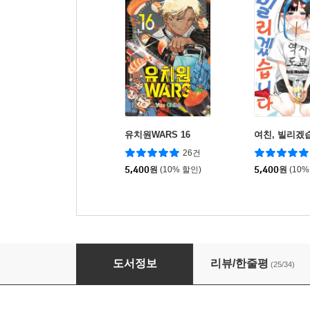
유치원WARS 16
여친, 빌리겠습
26건
5,400
원
(10% 할인)
5,400
원
(10%
푸른 상자 13
도서정보
리뷰/한줄평
(25/34)