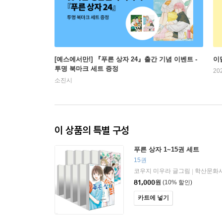
[예스에서만!] 『푸른 상자 24』출간 기념 이벤트 -
이
투명 북마크 세트 증정
20
소진시
이 상품의 특별 구성
푸른 상자 1~15권 세트
15권
코우지 미우라 글그림
학산문화
|
81,000
원
(10% 할인)
카트에 넣기