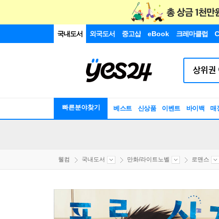
국내도서
외국도서
중고샵
eBook
크레마클럽
C
빠른분야찾기
베스트
신상품
이벤트
바이백
매
웰컴
국내도서
만화/라이트노벨
로맨스