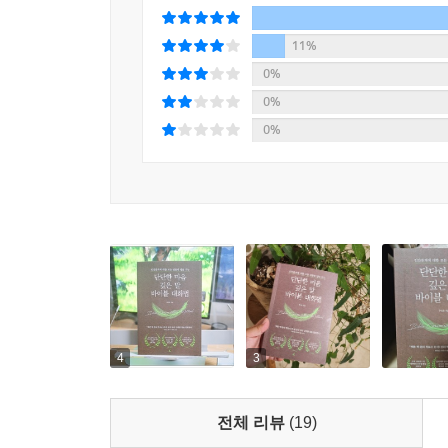
ㆍ지침서, 인류 역사상 가장 많이 팔린 책
11%
ㆍ수많은 사람들이 영적 길잡이로 삼아온 책
0%
ㆍ인간 본성에 관한 깊은 고찰을 담은 종교철학의 
0%
ㆍ미국을 비롯한 여러 나라의 법과 문화 형성에 기
0%
ㆍ마틴 루터 킹, 간디 등 전 세계의 혁명가들에게 큰
ㆍ전 세계 수많은 대학에서 필독서로 선정한 책
이 모든 것이 바로 『성경』을 수식하는 말이다.
지금까지 성경을 토대로 대화와 소통을 다룬 책은 
지혜의 정수, 영혼을 울리는 언어, 영감을 주는
일컫는다. 우리는 5천 년의 역사와 지혜가 녹아 
‘말의 체질’ 자제를 완전히 뒤바꿔줄 놀라운 도구를 
4
3
전체 리뷰
(19)