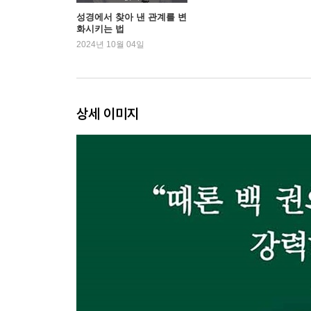
12장 한발 먼저 이해하는 ‘공감 엔진’
성경에서 찾아 낸 관계를 변
화시키는 법
13장 어른의 위로
2024년 10월 04일
14장 나를 바로 세우는 질문
Ⅳ. 인정, 어루만지는 말
상세 이미지
15장 가난한 언어는 가난한 내면의 거울
16장 자신을 낮추면 비로소 보이는 겸손의 말
17장 솔직함의 가면을 쓴 무례한 말
18장 섣부른 위로보다 진심을 담은 기도
19장 교만한 조언은 당신만을 위한 것
20장 사과의 말에는 ‘반성’이 담겨야 한다
Ⅴ. 존중, 서로를 높이는 말
21장 용서의 말, 사랑의 또 다른 표현
22장 “너 T야?”라고 묻는 당신에게