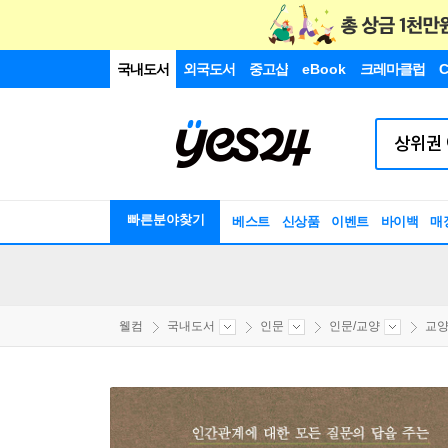
국내도서
외국도서
중고샵
eBook
크레마클럽
C
빠른분야찾기
베스트
신상품
이벤트
바이백
매
웰컴
국내도서
인문
인문/교양
교양