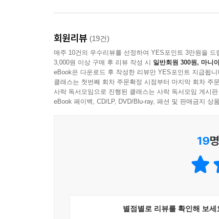
말이란 무엇이며 상대의 감정을 인정하고 존중하는
진정한 가치를 다시금 돌아보게 만든다. 나아가 
독자도 충분히 다가갈 수 있도록 객관적이고 보편적
회원리뷰
(19건)
매주 10건의 우수리뷰를 선정하여 YES포인트 3만원을 드
‘자신과 나누는 대화’(self-talk)인 혼잣말은
3,000원 이상 구매 후 리뷰 작성 시
일반회원 300원, 마니아
일을 후회할 때, 그 생각이 반복될 때 혼잣말을 
eBook은 다운로드 후 작성한 리뷰만 YES포인트 지급됩니
했다. 아이에게 사고력이 생겨 통제나 판단이 가능
클래스는 첫번째 회차 주문확정 시점부터 마지막 회차 주문
사락 독서모임으로 진행된 클래스는 사락 독서모임 게시판
돼서도 영향을 미친다. 끊임없이 자신을 위해 질문하
eBook 페이백, CD/LP, DVD/Blu-ray, 패션 및 판매금
‘나는 무엇을 할 때 기쁨을 느끼는가?’ 이러한 질
생각해보지 않았기 때문이다._35쪽
19
명
마지막으로, 이 책의 말미에는 자기 전, 혹은 아침
부록으로 정리하였다. 지금까지 성경이 수많은 이들의
권의 인문서보다 힘센 인류 최고의 고전 “내가 아는 
_도스토옙스키
별점별로 리뷰를 확인해 보세
2천 년 동안 세계의 지도자들이 손에서 놓지 않았던