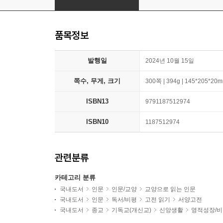
품목정보
발행일
2024년 10월 15일
쪽수, 무게, 크기
300쪽 | 394g | 145*205*20
ISBN13
9791187512974
ISBN10
1187512974
관련분류
카테고리 분류
국내도서
인문
인문/교양
교양으로 읽는 인문
국내도서
인문
독서/비평
고전 읽기
서양고전
국내도서
종교
기독교(개신교)
신앙생활
영적성장/