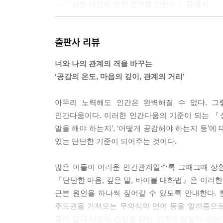
--- 「선한 내면이 선한 언어를 만든다」 중에서
부정의 감정과 긍정의 감정은 서로 교차하면서 강화
출판사 리뷰
나.’ 하고 인정하면 된다. ‘그냥 술이나 마시자.라
기는 일이 잦아지면 솔직하고 참된 마음과 마주하는 
너와 나의 관계의 격을 바꾸는
리게 된다. 연애에 목을 매거나 관계 자체를 거부
‘공감의 온도, 마음의 깊이, 관계의 거리’
을 잃게 된다.
--- 「내 감정에 이름 붙이기」 중에서
아무리 노력해도 인간은 완벽해질 수 없다. 
인간다움이다. 이러한 인간다움의 기준이 되는 『성
끊임없이 자신을 위해 질문하고 답을 찾기 위해 모험하
말을 해야 하는지’, ‘어떻게 공감해야 하는지 등’에
을 느끼는가?‘ 이러한 질문에 부딪혔을 때 선뜻 답
있는 단단한 기준이 되어주는 것이다.
적어도 잠들기 전 10분이라도 ’앞으로 나는 어떻게 
다 보면 삶에서 만나는 벽을 넘어서고자 하는 힘과 
많은 이들이 어려운 인간관계일수록 그때그때 상황
--- 「혼잣말, 홀로 나를 단련하는 언어」 중에서
『단단한 마음, 깊은 말, 바이블 대화법』은 이러한
근본 원인을 하나씩 짚어갈 수 있도록 안내한다.
대화에도 소금이 필요하다. 음식에 맛을 내주듯, 
주도권을 가져오는 무의식의 언어 등을 알려줌으로
권하고 있다. 인간관계에서 감동을 주고, 마음을 상
줄여 말과 태도에 진심을 담는 것과도 맞닿아 있는데