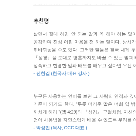
중독에 걸리듯 부패한 말, 즉 거칠고 무례한 말은 
가져갈 수 있는 단단한 관계라고 강조한다.
--- 「영혼을 살리는 소금 같은 말」 중에서
추천평
자기 계발, 말 공부를 시작했다는 건 자신이 미
“두려워하지 말아라. 너희는 많은 참새보다 더 귀하다.
것만큼 감사한 일이 또 있을까요? 대다수 우리는 
냐는 말이다. 성경은 우리가 그만큼 가치 있고 사랑
살면서 절대 하면 안 되는 말과 꼭 해야 하는 말
못할까?’라며 실망합니다. 그러나 이런 갈등이 있
앞으로 살아갈 날이 있다는 것은 희망이 있다는 뜻
공감하며 진심 어린 마음을 전 하는 말이다. 상처
성경 구절들을 만나게 될 겁니다. 이를 마음에 새
는 일이 ’희망 찾기‘다. 가치를 찾는 일이야말로 
뒤바꿔놓을 수도 있다. 그러한 말들은 결국 내게 두
버리는 과정과 일치합니다. 물론 쉽지 않을 테지만
축복에는 여러 방식이 있는데, 그중 하나인 ’격려(enc
『성경』을 토대로 영혼까지도 바꿀 수 있는 말과 태
_8~9쪽
전한다,’는 의미다. 즉 망설이는 사람에게 강력한 드
성숙하고 현명한 말과 태도를 배우고 싶다면 우선 이
- 전한길 (한국사 대표 강사 )
5천 년의 지혜를 인문학적으로 고찰한
논리와 감정 사이에는 ‘말투’가 존재한다. 말투를
삶을 고갈시키지 않는 가장 완벽한 말의 기술
말하면 대화가 한결 수월해지며, 원하는 방향으로 대
나 자신의 약점을 숨기고 싶어한다. 그러나 얘기를
누구든 사용하는 언어를 보면 그 사람의 인격과 깊이
총 6부, 32장으로 구성되어 있는 이 책은 우리가 미
한다. 이럴 땐 재빨리 말 속에 녹아 있는 상대의 
기준이 되기도 한다. “무릇 더러운 말은 너희 입 
하면서 그것이 담긴 진정한 의미를 성찰할 수 있도록
노력할게요.” 센스 있는 말투만으로도 상대를 귀를 
끼치게 하라.”(엡 4:29)의 『성경』 구절처럼, 
일어나는 불협화음의 근본 원인에 보다 깊이 접근할 
언어 사용법을 자연스럽게 배울 수 있도록 우리를 이
공부’임을 깨닫게 된다. 또한 저자는 누구나 겪어
--- 「상대의 감정을 인정하는 말」 중에서
- 박성민 (목사, CCC 대표 )
실마리를 『성경』 구절에 담긴 지혜를 통해 풀어나간