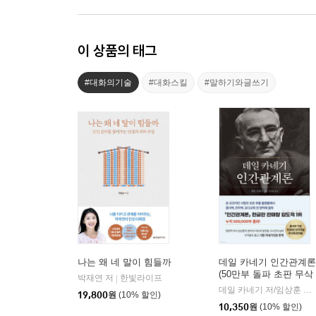
이 상품의 태그
#대화의기술
#대화스킬
#말하기와글쓰기
나는 왜 네 말이 힘들까
데일 카네기 인간관계론
(50만부 돌파 초판 무삭
박재연 저
한빛라이프
|
제 완역본)
데일 카네기 저/임상훈 역
|
19,800
원
(10% 할인)
10,350
원
(10% 할인)